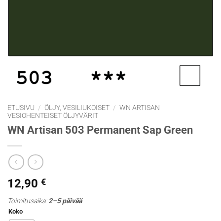
ETUSIVU
/
ÖLJY, VESILIUKOISET
/
WN ARTISAN
VESIOHENTEISET ÖLJYVÄRIT
WN Artisan 503 Permanent Sap Green
12,90
€
Toimitusaika:
2–5 päivää
Koko