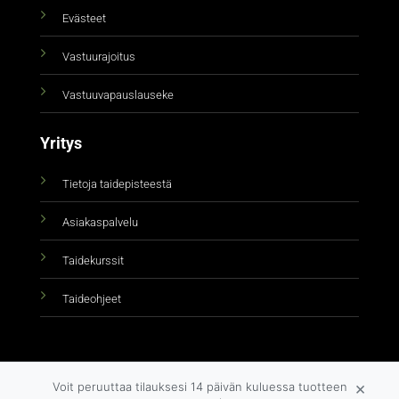
Evästeet
Vastuurajoitus
Vastuuvapauslauseke
Yritys
Tietoja taidepisteestä
Asiakaspalvelu
Taidekurssit
Taideohjeet
×
Voit peruuttaa tilauksesi 14 päivän kuluessa tuotteen