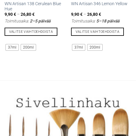
WN Artisan 138 Cerulean Blue
WN Artisan 346 Lemon Yellow
Hue
Hintaluokka:
Hintaluokka:
9,90
€
–
26,80
€
9,90
€
–
26,80
€
9,90 €
9,90 €
Toimitusaika:
2–5 päivää
Toimitusaika:
5–18 päivää
-
-
26,80 €
26,80 €
VALITSE VAIHTOEHDOISTA
VALITSE VAIHTOEHDOISTA
Tällä
Tällä
tuotteella
tuotteella
37ml
200ml
37ml
200ml
on
on
useampi
useampi
muunnelma.
muunnelma.
Voit
Voit
tehdä
tehdä
valinnat
valinnat
tuotteen
tuotteen
sivulla.
sivulla.