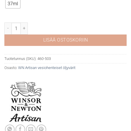
37ml
WN Artisan 503 Permanent Sap Green määrä
LISÄÄ OSTOSKORIIN
Tuotetunnus (SKU):
460-503
Osasto:
WN Artisan vesiohenteiset öljyvärit