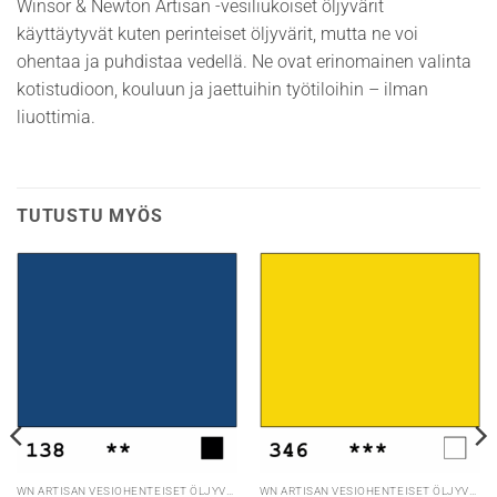
Winsor & Newton Artisan -vesiliukoiset öljyvärit
käyttäytyvät kuten perinteiset öljyvärit, mutta ne voi
ohentaa ja puhdistaa vedellä. Ne ovat erinomainen valinta
kotistudioon, kouluun ja jaettuihin työtiloihin – ilman
liuottimia.
TUTUSTU MYÖS
WN ARTISAN VESIOHENTEISET ÖLJYVÄRIT
WN ARTISAN VESIOHENTEISET ÖLJYVÄRIT