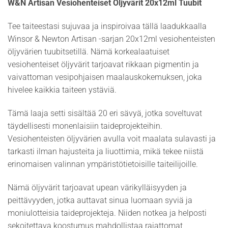
W&N Artisan Vesiohenteiset Öljyvärit 20x12ml Tuubit
Tee taiteestasi sujuvaa ja inspiroivaa tällä laadukkaalla
Winsor & Newton Artisan -sarjan 20x12ml vesiohenteisten
öljyvärien tuubitsetillä. Nämä korkealaatuiset
vesiohenteiset öljyvärit tarjoavat rikkaan pigmentin ja
vaivattoman vesipohjaisen maalauskokemuksen, joka
hivelee kaikkia taiteen ystäviä.
Tämä laaja setti sisältää 20 eri sävyä, jotka soveltuvat
täydellisesti monenlaisiin taideprojekteihin.
Vesiohenteisten öljyvärien avulla voit maalata sulavasti ja
tarkasti ilman hajusteita ja liuottimia, mikä tekee niistä
erinomaisen valinnan ympäristötietoisille taiteilijoille.
Nämä öljyvärit tarjoavat upean värikylläisyyden ja
peittävyyden, jotka auttavat sinua luomaan syviä ja
moniulotteisia taideprojekteja. Niiden notkea ja helposti
sekoitettava koostumus mahdollistaa rajattomat