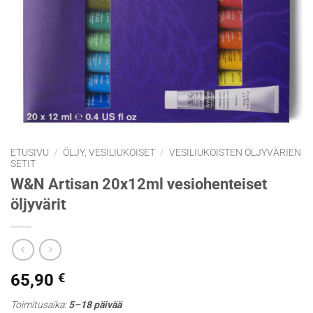
ETUSIVU
/
ÖLJY, VESILIUKOISET
/
VESILIUKOISTEN ÖLJYVÄRIEN
SETIT
W&N Artisan 20x12ml vesiohenteiset
öljyvärit
65,90
€
Toimitusaika:
5–18 päivää