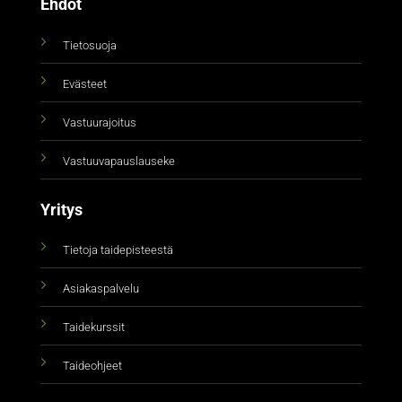
Ehdot
Tietosuoja
Evästeet
Vastuurajoitus
Vastuuvapauslauseke
Yritys
Tietoja taidepisteestä
Asiakaspalvelu
Taidekurssit
Taideohjeet