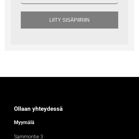
LIITY SISÄPIIRIIN
Ollaan yhteydessä
Myymälä
Sammontie 3