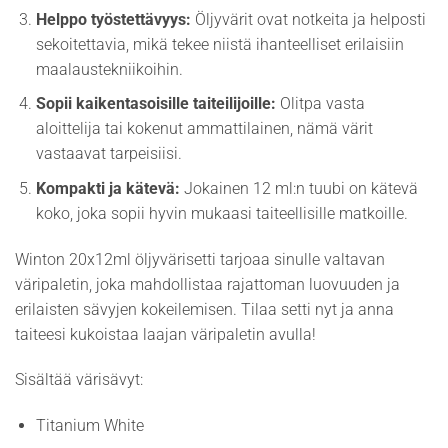
Helppo työstettävyys:
Öljyvärit ovat notkeita ja helposti
sekoitettavia, mikä tekee niistä ihanteelliset erilaisiin
maalaustekniikoihin.
Sopii kaikentasoisille taiteilijoille:
Olitpa vasta
aloittelija tai kokenut ammattilainen, nämä värit
vastaavat tarpeisiisi.
Kompakti ja kätevä:
Jokainen 12 ml:n tuubi on kätevä
koko, joka sopii hyvin mukaasi taiteellisille matkoille.
Winton 20x12ml öljyvärisetti tarjoaa sinulle valtavan
väripaletin, joka mahdollistaa rajattoman luovuuden ja
erilaisten sävyjen kokeilemisen. Tilaa setti nyt ja anna
taiteesi kukoistaa laajan väripaletin avulla!
Sisältää värisävyt:
Titanium White