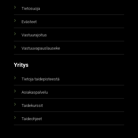
Tietosuoja
Evästeet
Vastuurajoitus
Vastuuvapauslauseke
Yritys
Tietoja taidepisteestä
Asiakaspalvelu
Taidekurssit
Taideohjeet