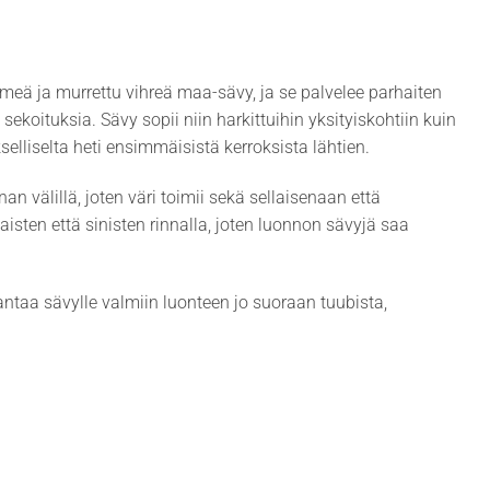
eä ja murrettu vihreä maa-sävy, ja se palvelee parhaiten
ä sekoituksia. Sävy sopii niin harkittuihin yksityiskohtiin kuin
selliselta heti ensimmäisistä kerroksista lähtien.
 välillä, joten väri toimii sekä sellaisenaan että
aisten että sinisten rinnalla, joten luonnon sävyjä saa
taa sävylle valmiin luonteen jo suoraan tuubista,