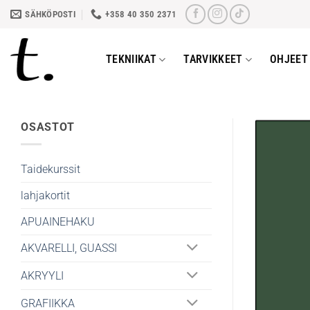
Skip
SÄHKÖPOSTI
+358 40 350 2371
to
content
TEKNIIKAT
TARVIKKEET
OHJEET 
OSASTOT
Taidekurssit
lahjakortit
APUAINEHAKU
AKVARELLI, GUASSI
AKRYYLI
GRAFIIKKA