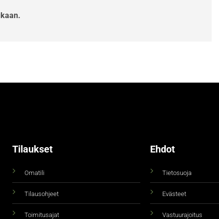
ukaan.
Tilaukset
Ehdot
Omatili
Tietosuoja
Tilausohjeet
Evästeet
Toimitusajat
Vastuurajoitus