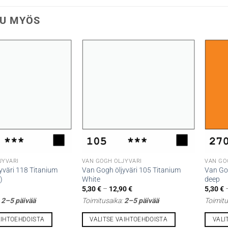
U MYÖS
JYVÄRI
VAN GOGH ÖLJYVÄRI
VAN GO
yväri 118 Titanium
Van Gogh öljyväri 105 Titanium
Van Gog
)
White
deep
Hintaluokka:
5,30
€
–
12,90
€
5,30
€
5,30 €
:
2–5 päivää
Toimitusaika:
2–5 päivää
Toimitu
-
12,90 €
AIHTOEHDOISTA
VALITSE VAIHTOEHDOISTA
VALI