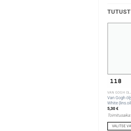
TUTUST
VAN GOGH ÖL
Van Gogh ölj
White (lins.oil
5,30
€
Toimitusaika
VALITSE V