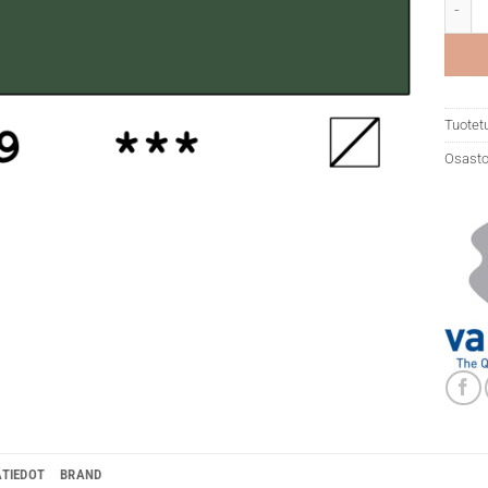
Van Go
Tuotet
Osasto
ÄTIEDOT
BRAND