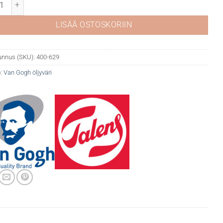
gh öljyväri 629 Green Earth määrä
LISÄÄ OSTOSKORIIN
unnus (SKU):
400-629
:
Van Gogh öljyväri