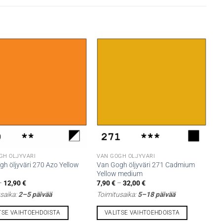
GH ÖLJYVÄRI
VAN GOGH ÖLJYVÄRI
h öljyväri 270 Azo Yellow
Van Gogh öljyväri 271 Cadmium
Yellow medium
Hintaluokka:
Hintaluokka:
–
12,90
€
7,90
€
–
32,00
€
5,30 €
7,90 €
saika:
2–5 päivää
Toimitusaika:
5–18 päivää
-
-
12,90 €
32,00 €
TSE VAIHTOEHDOISTA
VALITSE VAIHTOEHDOISTA