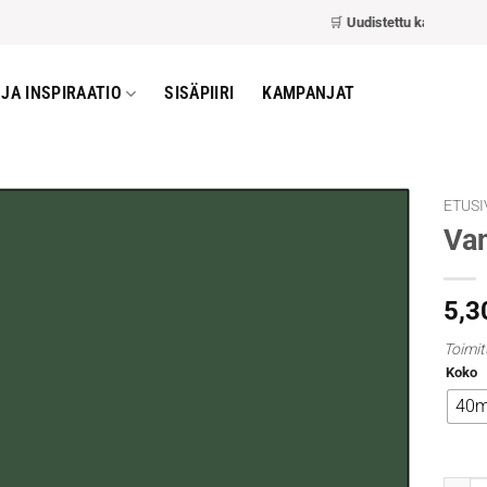
🛒
Uudistettu kassa
– nopeam
JA INSPIRAATIO
SISÄPIIRI
KAMPANJAT
ETUSI
Van
5,3
Toimit
Koko
40m