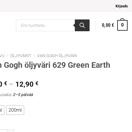
pi ja helpompi maksaminen
Kirjaudu
Products
0,00
€
0
search
VU
/
ÖLJYVÄRIT
/
VAN GOGH ÖLJYVÄRI
 Gogh öljyväri 629 Green Earth
Hintaluokka:
0
€
–
12,90
€
5,30 €
usaika:
2–5 päivää
-
12,90 €
l
200ml