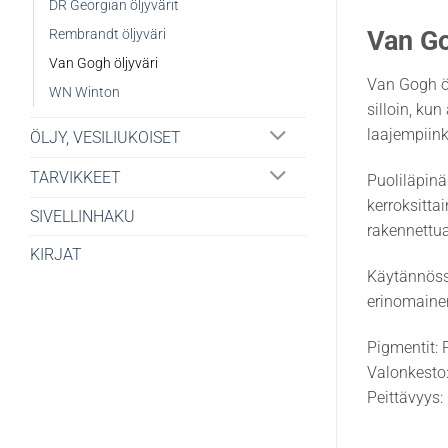
DR Georgian öljyvärit
Van Go
Rembrandt öljyväri
Van Gogh öljyväri
Van Gogh öl
WN Winton
silloin, kun
laajempiink
ÖLJY, VESILIUKOISET
TARVIKKEET
Puoliläpinä
kerroksitta
SIVELLINHAKU
rakennettua
KIRJAT
Käytännössä
erinomainen
Pigmentit:
Valonkesto
Peittävyys: