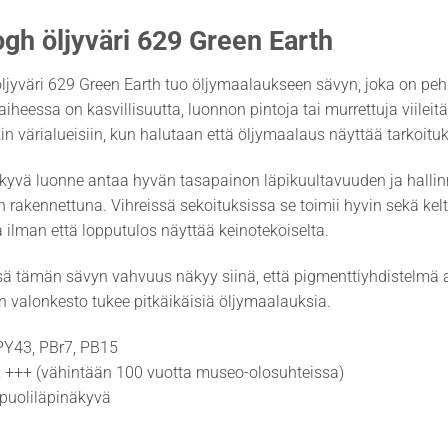
gh öljyväri 629 Green Earth
jyväri 629 Green Earth tuo öljymaalaukseen sävyn, joka on pehm
 aiheessa on kasvillisuutta, luonnon pintoja tai murrettuja viileit
in värialueisiin, kun halutaan että öljymaalaus näyttää tarkoituk
kyvä luonne antaa hyvän tasapainon läpikuultavuuden ja hallinnan
in rakennettuna. Vihreissä sekoituksissa se toimii hyvin sekä kelt
 ilman että lopputulos näyttää keinotekoiselta.
 tämän sävyn vahvuus näkyy siinä, että pigmenttiyhdistelmä an
 valonkesto tukee pitkäikäisiä öljymaalauksia.
 PY43, PBr7, PB15
: +++ (vähintään 100 vuotta museo-olosuhteissa)
 puoliläpinäkyvä