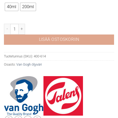
12,90 €
40ml
200ml
Van Gogh öljyväri 614 Permanent Green medium määrä
LISÄÄ OSTOSKORIIN
Tuotetunnus (SKU):
400-614
Osasto:
Van Gogh öljyväri