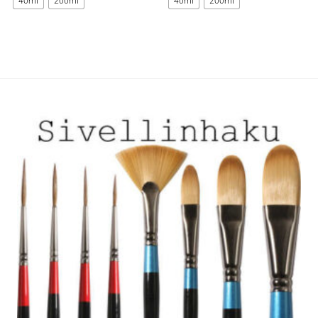
40ml
200ml
40ml
200ml
on
on
useampi
useampi
muunnelma.
muunnelma.
Voit
Voit
tehdä
tehdä
valinnat
valinnat
tuotteen
tuotteen
sivulla.
sivulla.