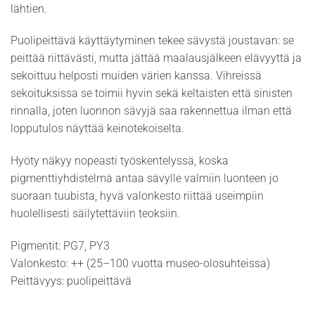
lähtien.
Puolipeittävä käyttäytyminen tekee sävystä joustavan: se
peittää riittävästi, mutta jättää maalausjälkeen elävyyttä ja
sekoittuu helposti muiden värien kanssa. Vihreissä
sekoituksissa se toimii hyvin sekä keltaisten että sinisten
rinnalla, joten luonnon sävyjä saa rakennettua ilman että
lopputulos näyttää keinotekoiselta.
Hyöty näkyy nopeasti työskentelyssä, koska
pigmenttiyhdistelmä antaa sävylle valmiin luonteen jo
suoraan tuubista, hyvä valonkesto riittää useimpiin
huolellisesti säilytettäviin teoksiin.
Pigmentit: PG7, PY3
Valonkesto: ++ (25–100 vuotta museo-olosuhteissa)
Peittävyys: puolipeittävä