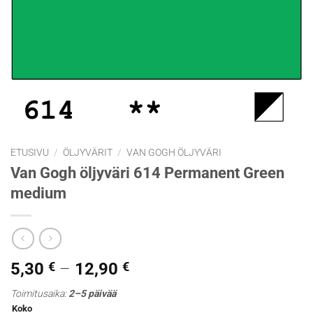
ETUSIVU
/
ÖLJYVÄRIT
/
VAN GOGH ÖLJYVÄRI
Van Gogh öljyväri 614 Permanent Green
medium
Hintaluokka:
5,30
€
–
12,90
€
5,30 €
Toimitusaika:
2–5 päivää
-
Koko