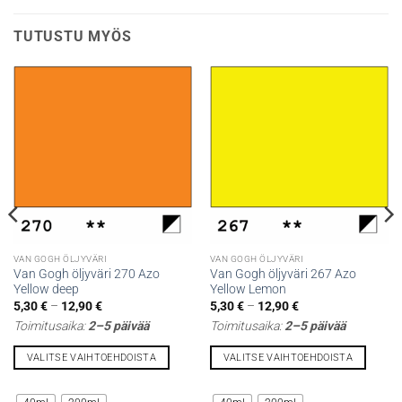
TUTUSTU MYÖS
VAN GOGH ÖLJYVÄRI
VAN GOGH ÖLJYVÄRI
Van Gogh öljyväri 270 Azo
Van Gogh öljyväri 267 Azo
Yellow deep
Yellow Lemon
Hintaluokka:
Hintaluokka:
5,30
€
–
12,90
€
5,30
€
–
12,90
€
5,30 €
5,30 €
Toimitusaika:
2–5 päivää
Toimitusaika:
2–5 päivää
-
-
12,90 €
12,90 €
VALITSE VAIHTOEHDOISTA
VALITSE VAIHTOEHDOISTA
Tällä
Tällä
tuotteella
tuotteella