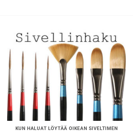
Voit
Voit
tehdä
tehdä
valinnat
valinnat
tuotteen
tuotteen
sivulla.
sivulla.
KUN HALUAT LÖYTÄÄ OIKEAN SIVELTIMEN