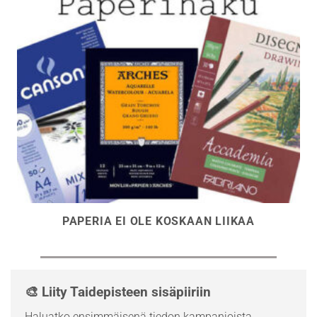
PAPERIA EI OLE KOSKAAN LIIKAA
🎨 Liity Taidepisteen sisäpiiriin
Haluatko ensimmäisenä tiedon kampanjoista,