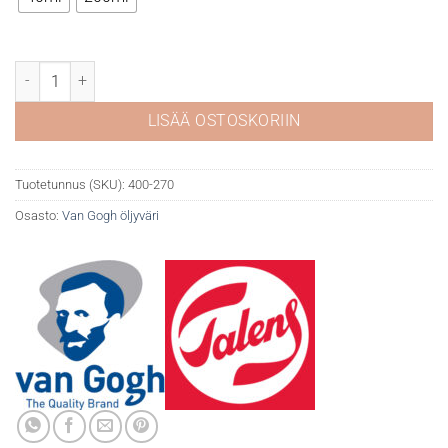
Van Gogh öljyväri 270 Azo Yellow deep määrä
LISÄÄ OSTOSKORIIN
Tuotetunnus (SKU):
400-270
Osasto:
Van Gogh öljyväri