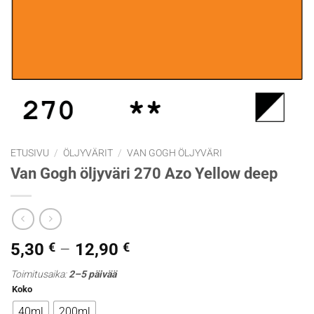
ETUSIVU
/
ÖLJYVÄRIT
/
VAN GOGH ÖLJYVÄRI
Van Gogh öljyväri 270 Azo Yellow deep
Hintaluokka:
5,30
€
–
12,90
€
5,30 €
Toimitusaika:
2–5 päivää
-
Koko
12,90 €
40ml
200ml