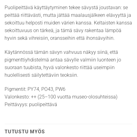
Puolipeittävä käyttäytyminen tekee sävystä joustavan: se
peittää riittävästi, mutta jättää maalausjälkeen elävyyttä ja
sekoittuu helposti muiden värien kanssa. Keltaisten kanssa
sekoittuvuus on tärkeä, ja tämä sävy rakentaa lämpöä
hyvin sekä vihreisiin, oransseihin että ihonsävyihin.
Käytännössä tämän sävyn vahvuus näkyy siinä, että
pigmenttiyhdistelmä antaa sävylle valmiin luonteen jo
suoraan tuubista, hyvä valonkesto riittää useimpiin
huolellisesti säilytettäviin teoksiin.
Pigmentit: PY74, PO43, PW6
Valonkesto: ++ (25–100 vuotta museo-olosuhteissa)
Peittävyys: puolipeittävä
TUTUSTU MYÖS