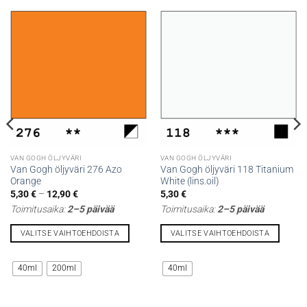
VAN GOGH ÖLJYVÄRI
VAN GOGH ÖLJYVÄRI
Van Gogh öljyväri 276 Azo
Van Gogh öljyväri 118 Titanium
Orange
White (lins.oil)
Hintaluokka:
5,30
€
–
12,90
€
5,30
€
5,30 €
Toimitusaika:
2–5 päivää
Toimitusaika:
2–5 päivää
-
12,90 €
VALITSE VAIHTOEHDOISTA
VALITSE VAIHTOEHDOISTA
Tällä
Tällä
tuotteella
tuotteella
40ml
200ml
40ml
on
on
useampi
useampi
muunnelma.
muunnelma.