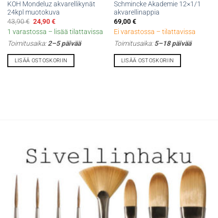
KOH Mondeluz akvarellikynät
Schmincke Akademie 12×1/1
24kpl muotokuva
akvarellinappia
Alkuperäinen
Nykyinen
43,90
€
24,90
€
69,00
€
hinta
hinta
1 varastossa – lisää tilattavissa
Ei varastossa – tilattavissa
oli:
on:
43,90 €.
24,90 €.
Toimitusaika:
2–5 päivää
Toimitusaika:
5–18 päivää
LISÄÄ OSTOSKORIIN
LISÄÄ OSTOSKORIIN