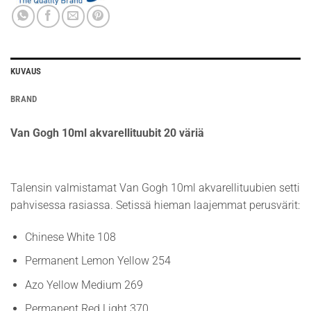
KUVAUS
BRAND
Van Gogh 10ml akvarellituubit 20 väriä
Talensin valmistamat Van Gogh 10ml akvarellituubien setti
pahvisessa rasiassa. Setissä hieman laajemmat perusvärit:
Chinese White 108
Permanent Lemon Yellow 254
Azo Yellow Medium 269
Permanent Red Light 370