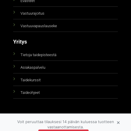
Evästeet
Vastuurajoitus
Vastuuvapauslauseke
Yritys
Tietoja taidepisteestä
Asiakaspalvelu
Taidekurssit
Taideohjeet
×
Voit peruuttaa tilauksesi 14 päivän kuluessa tuotteen
vastaanottamisesta.