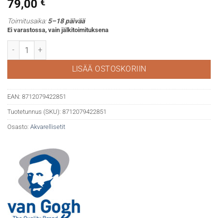
79,00
€
Toimitusaika:
5–18 päivää
Ei varastossa, vain jälkitoimituksena
Van Gogh 20x10ml akvarellituubit määrä
LISÄÄ OSTOSKORIIN
EAN:
8712079422851
Tuotetunnus (SKU):
8712079422851
Osasto:
Akvarellisetit