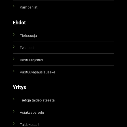
Kampanjat
Ehdot
Tietosuoja
Evästeet
Vastuurajoitus
Vastuuvapauslauseke
Yritys
Tietoja taidepisteestä
Asiakaspalvelu
Taidekurssit