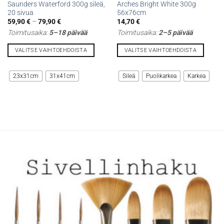
Saunders Waterford 300g sileä,
Arches Bright White 300g
20 sivua
56x76cm
Hintaluokka:
59,90
€
–
79,90
€
14,70
€
59,90 €
Toimitusaika:
5–18 päivää
Toimitusaika:
2–5 päivää
-
79,90 €
VALITSE VAIHTOEHDOISTA
VALITSE VAIHTOEHDOISTA
Tällä
Tällä
tuotteella
tuotteella
23x31cm
31x41cm
Sileä
Puolikarkea
Karkea
on
on
useampi
useampi
muunnelma.
muunnelma.
Voit
Voit
tehdä
tehdä
valinnat
valinnat
tuotteen
tuotteen
sivulla.
sivulla.