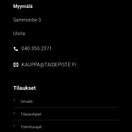
Myymälä
Sammontie 3
Ulvila
040 350 2371
KAUPPA@TAIDEPISTE.FI
Tilaukset
Omatili
Tilausohjeet
Toimitusajat