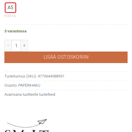
A5
POISTA
3 varastossa
SMLT Sketch book 120g kovakantinen 80 sivua määrä
LISÄÄ OSTOSKORIIN
Tuotetunnus (SKU):
4770644588931
Osasto:
PAPERIHAKU
Avainsana tuotteelle
tuotefeed