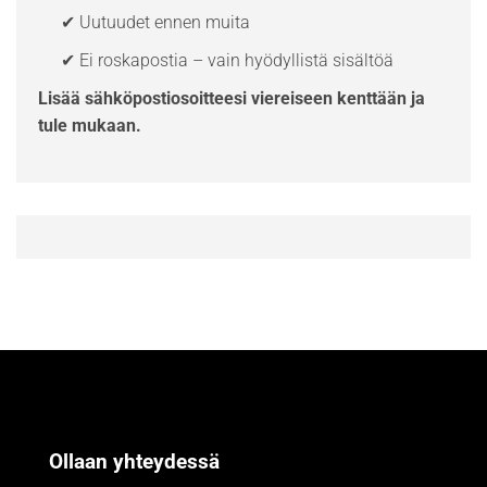
✔ Uutuudet ennen muita
✔ Ei roskapostia – vain hyödyllistä sisältöä
Lisää sähköpostiosoitteesi viereiseen kenttään ja
tule mukaan.
Ollaan yhteydessä