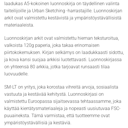
laadukas A5-kokoinen luonnoskirja on täydellinen valinta
taiteilijoille ja Urban Sketching -harrastajille. Luonnoskirjan
arkit ovat valmistettu kestävistä ja ympäristöystävällisistä
materiaaleista.
Luonnoskirjan arkit ovat valmistettu hieman teksturoitua,
valkoista 120g paperia, joka takaa erinomaisen
piirtokokemuksen. Kirjan selkämys on laadukkaasti sidottu,
ja kova kansi suojaa arkkisi luotettavasti. Luonnoskirjassa
on yhteensä 80 arkkia, jotka tarjoavat runsaasti tilaa
luovuudelle.
SM-LT on yritys, joka korostaa vihreitä arvoja, sosiaalista
vastuuta ja kestävää kehitystä. Luonnoskirjasi on
valmistettu Euroopassa sijaitsevassa tehtaassamme, joka
käyttää kierrätysmateriaaleja ja nopeasti uusiutuvaa FSC-
puuaineksta. Tämä varmistaa, että tuotteemme ovat
ympäristöystävällisiä ja kestäviä.