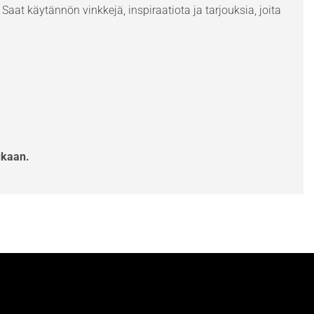
Saat käytännön vinkkejä, inspiraatiota ja tarjouksia, joita
ukaan.