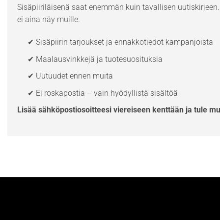
Sisäpiiriläisenä saat enemmän kuin tavallisen uutiskirjeen. 
ei aina näy muille.
✔ Sisäpiirin tarjoukset ja ennakkotiedot kampanjoista
✔ Maalausvinkkejä ja tuotesuosituksia
✔ Uutuudet ennen muita
✔ Ei roskapostia – vain hyödyllistä sisältöä
Lisää sähköpostiosoitteesi viereiseen kenttään ja tule m