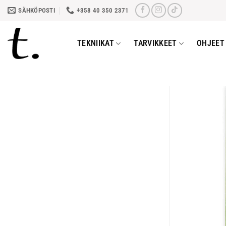
Skip
SÄHKÖPOSTI
+358 40 350 2371
to
content
TEKNIIKAT
TARVIKKEET
OHJEET 