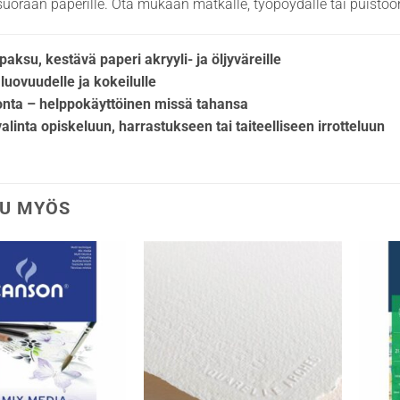
uoraan paperille. Ota mukaan matkalle, työpöydälle tai puistoon
paksu, kestävä paperi akryyli- ja öljyväreille
 luovuudelle ja kokeilulle
donta – helppokäyttöinen missä tahansa
valinta opiskeluun, harrastukseen tai taiteelliseen irrotteluun
U MYÖS