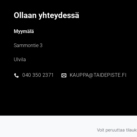
Ollaan yhteydessä
Myymälä
Sammontie 3
Ulvila
040 350 2371
KAUPPA@TAIDEPISTE.FI
Voit peruuttaa tilau