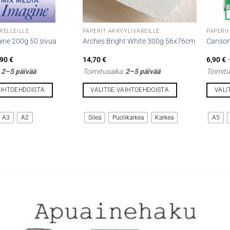
RELLEILLE
PAPERIT AKRYYLIVÄREILLE
PAPERI
ine 200g 50 sivua
Arches Bright White 300g 56x76cm
Canson
Hintaluokka:
,90
€
14,70
€
6,90
€
12,40 €
:
2–5 päivää
Toimitusaika:
2–5 päivää
Toimitu
-
62,90 €
AIHTOEHDOISTA
VALITSE VAIHTOEHDOISTA
VALI
Tällä
Tällä
tuotteella
tuottee
A3
A2
Sileä
Puolikarkea
Karkea
A5
on
on
useampi
useamp
muunnelma.
muunne
Voit
Voit
tehdä
tehdä
valinnat
valinna
tuotteen
tuottee
sivulla.
sivulla.