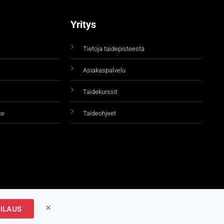
Yritys
Tietoja taidepisteestä
Asiakaspalvelu
Taidekurssit
ke
Taideohjeet
×
ILAUS