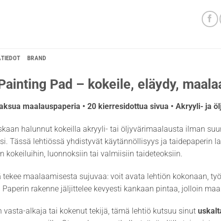
ÄTIEDOT
BRAND
ainting Pad – kokeile, eläydy, maala
aksua maalauspaperia • 20 kierresidottua sivua • Akryyli- ja 
skaan halunnut kokeilla akryyli- tai öljyvärimaalausta ilman suur
si. Tässä lehtiössä yhdistyvät käytännöllisyys ja taidepaperin l
n kokeiluihin, luonnoksiin tai valmiisiin taideteoksiin.
ä
tekee maalaamisesta sujuvaa: voit avata lehtiön kokonaan, työsk
i. Paperin rakenne jäljittelee kevyesti kankaan pintaa, jolloin maa
en vasta-alkaja tai kokenut tekijä, tämä lehtiö kutsuu sinut
uskal