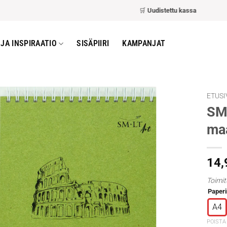
🛒
Uudistettu kassa
– nopeampi ja he
JA INSPIRAATIO
SISÄPIIRI
KAMPANJAT
ETUSI
SML
maa
14
Toimit
Paperi
A4
POISTA