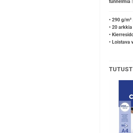
tunnelmia
s
• 290 g/m² 
• 20 arkkia
• Kierresi
• Loistava 
TUTUST