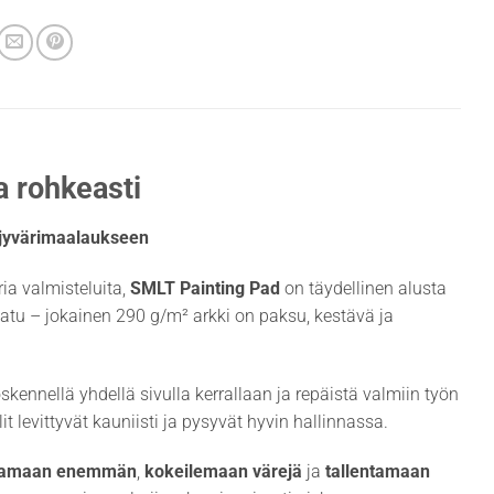
a rohkeasti
öljyvärimaalaukseen
ia valmisteluita,
SMLT Painting Pad
on täydellinen alusta
aatu – jokainen 290 g/m² arkki on paksu, kestävä ja
ennellä yhdellä sivulla kerrallaan ja repäistä valmiin työn
lit levittyvät kauniisti ja pysyvät hyvin hallinnassa.
tamaan enemmän
,
kokeilemaan värejä
ja
tallentamaan