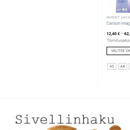
PAPERIT AKVA
Canson Imag
12,40
€
–
62
Toimitusaika
VALITSE V
Tällä
tuotteella
A5
A4
on
useampi
muunnelma.
Voit
tehdä
valinnat
tuotteen
sivulla.