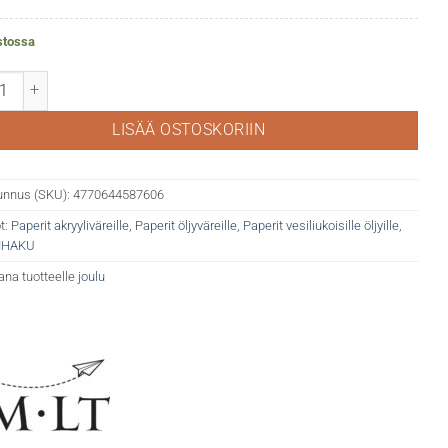
stossa
ainting pad kierreselkä maalauslehtiö, 290g 20 sivua määrä
LISÄÄ OSTOSKORIIN
unnus (SKU):
4770644587606
t:
Paperit akryyliväreille
,
Paperit öljyväreille
,
Paperit vesiliukoisille öljyille
,
IHAKU
ana tuotteelle
joulu