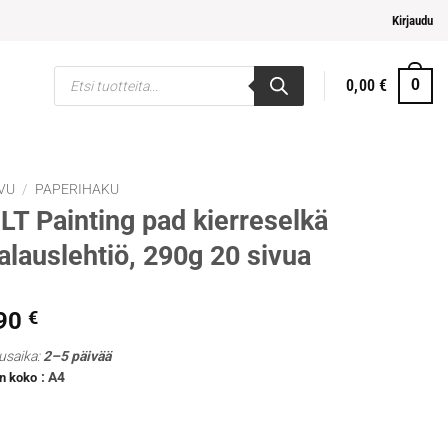
lpompi maksaminen
Kirjaudu
Products
0,00
€
0
search
VU
/
PAPERIHAKU
T Painting pad kierreselkä
lauslehtiö, 290g 20 sivua
,90
€
usaika:
2–5 päivää
: A4
n koko