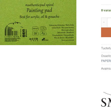
8 vara
SMLT P
Tuotet
Osasto
PAPER
Avains