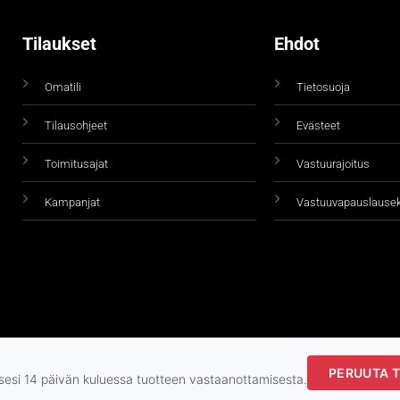
Tilaukset
Ehdot
Omatili
Tietosuoja
Tilausohjeet
Evästeet
Toimitusajat
Vastuurajoitus
Kampanjat
Vastuuvapauslause
PERUUTA T
Copyright 2026 ©
taidepiste.fi
ksesi 14 päivän kuluessa tuotteen vastaanottamisesta.