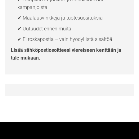
kampanjoista
✔ Maalausvinkkejä ja tuotesuosituksia
✔ Uutuudet ennen muita
✔ Ei roskapostia – vain hyödyllistä sisältöä
Lisää sähköpostiosoitteesi viereiseen kenttään ja
tule mukaan.