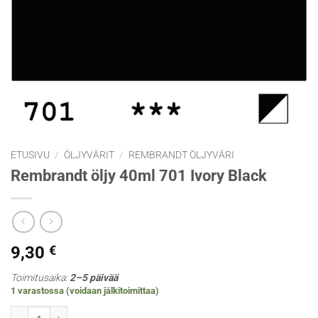
ETUSIVU
/
ÖLJYVÄRIT
/
REMBRANDT ÖLJYVÄRI
Rembrandt öljy 40ml 701 Ivory Black
9,30
€
Toimitusaika:
2–5 päivää
1 varastossa (voidaan jälkitoimittaa)
Rembrandt öljy 40ml 701 Ivory Black määrä