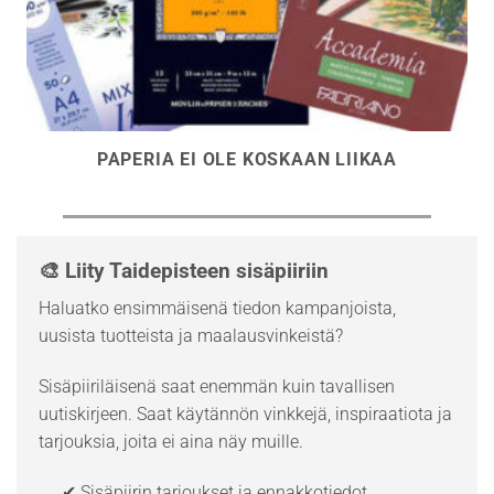
PAPERIA EI OLE KOSKAAN LIIKAA
🎨 Liity Taidepisteen sisäpiiriin
Haluatko ensimmäisenä tiedon kampanjoista,
uusista tuotteista ja maalausvinkeistä?
Sisäpiiriläisenä saat enemmän kuin tavallisen
uutiskirjeen. Saat käytännön vinkkejä, inspiraatiota ja
tarjouksia, joita ei aina näy muille.
✔ Sisäpiirin tarjoukset ja ennakkotiedot