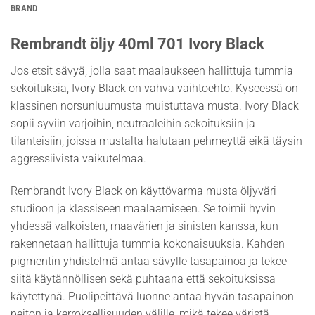
BRAND
Rembrandt öljy 40ml 701 Ivory Black
Jos etsit sävyä, jolla saat maalaukseen hallittuja tummia
sekoituksia, Ivory Black on vahva vaihtoehto. Kyseessä on
klassinen norsunluumusta muistuttava musta. Ivory Black
sopii syviin varjoihin, neutraaleihin sekoituksiin ja
tilanteisiin, joissa mustalta halutaan pehmeyttä eikä täysin
aggressiivista vaikutelmaa.
Rembrandt Ivory Black on käyttövarma musta öljyväri
studioon ja klassiseen maalaamiseen. Se toimii hyvin
yhdessä valkoisten, maavärien ja sinisten kanssa, kun
rakennetaan hallittuja tummia kokonaisuuksia. Kahden
pigmentin yhdistelmä antaa sävylle tasapainoa ja tekee
siitä käytännöllisen sekä puhtaana että sekoituksissa
käytettynä. Puolipeittävä luonne antaa hyvän tasapainon
peiton ja kerroksellisuuden välille, mikä tekee väristä