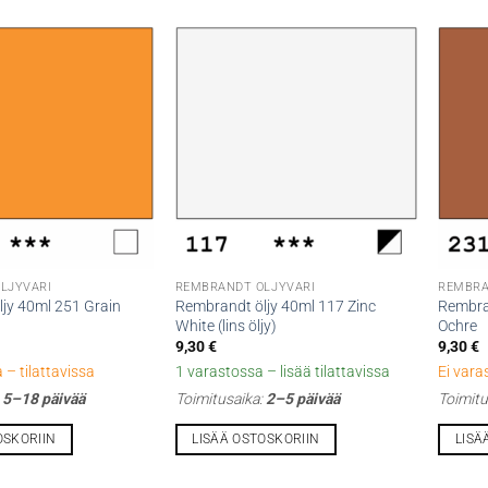
LJYVÄRI
REMBRANDT ÖLJYVÄRI
REMBRA
jy 40ml 251 Grain
Rembrandt öljy 40ml 117 Zinc
Rembra
White (lins öljy)
Ochre
9,30
€
9,30
€
 – tilattavissa
1 varastossa – lisää tilattavissa
Ei vara
:
5–18 päivää
Toimitusaika:
2–5 päivää
Toimitu
OSKORIIN
LISÄÄ OSTOSKORIIN
LISÄ