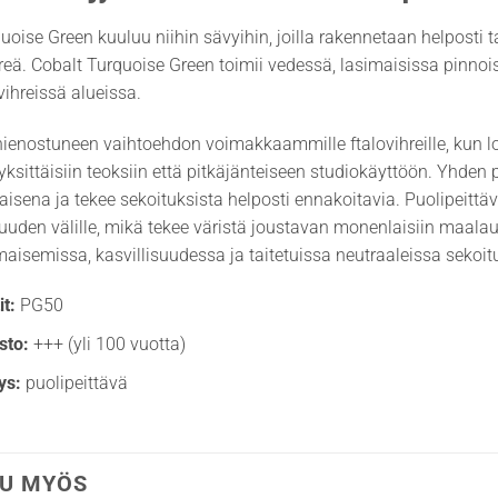
uoise Green kuuluu niihin sävyihin, joilla rakennetaan helposti 
hreä. Cobalt Turquoise Green toimii vedessä, lasimaisissa pinnois
vihreissä alueissa.
 hienostuneen vaihtoehdon voimakkaammille ftalovihreille, kun
yksittäisiin teoksiin että pitkäjänteiseen studiokäyttöön. Yhden
sena ja tekee sekoituksista helposti ennakoitavia. Puolipeittä
suuden välille, mikä tekee väristä joustavan monenlaisiin maalau
aisemissa, kasvillisuudessa ja taitetuissa neutraaleissa sekoit
t:
PG50
sto:
+++ (yli 100 vuotta)
ys:
puolipeittävä
U MYÖS