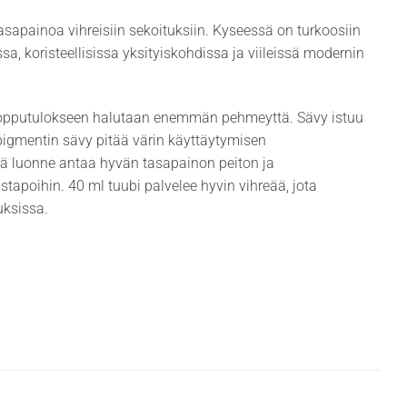
tasapainoa vihreisiin sekoituksiin. Kyseessä on turkoosiin
sa, koristeellisissa yksityiskohdissa ja viileissä modernin
 lopputulokseen halutaan enemmän pehmeyttä. Sävy istuu
 pigmentin sävy pitää värin käyttäytymisen
vä luonne antaa hyvän tasapainon peiton ja
stapoihin. 40 ml tuubi palvelee hyvin vihreää, jota
uksissa.