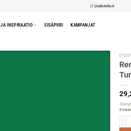
🛒
Uudistettu kassa
– nopeam
JA INSPIRAATIO
SISÄPIIRI
KAMPANJAT
ETUSI
Rem
Tur
29
Toimit
3 varas
Rembra