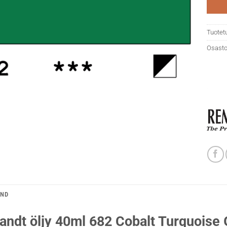
Tuotet
Osasto
AND
ndt öljy 40ml 682 Cobalt Turquoise