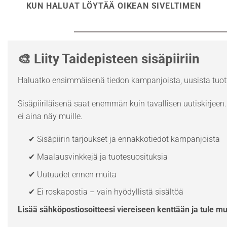
KUN HALUAT LÖYTÄÄ OIKEAN SIVELTIMEN
🎨 Liity Taidepisteen sisäpiiriin
Haluatko ensimmäisenä tiedon kampanjoista, uusista tuott
Sisäpiiriläisenä saat enemmän kuin tavallisen uutiskirjeen. 
ei aina näy muille.
✔ Sisäpiirin tarjoukset ja ennakkotiedot kampanjoista
✔ Maalausvinkkejä ja tuotesuosituksia
✔ Uutuudet ennen muita
✔ Ei roskapostia – vain hyödyllistä sisältöä
Lisää sähköpostiosoitteesi viereiseen kenttään ja tule m