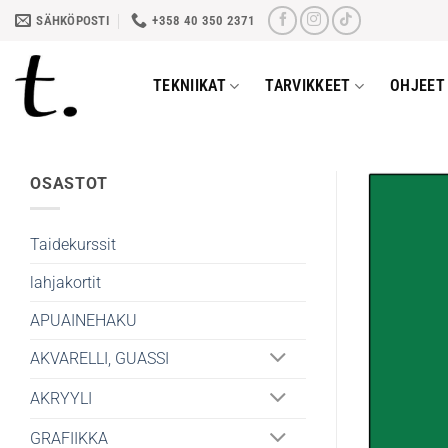
Skip
SÄHKÖPOSTI
+358 40 350 2371
to
content
TEKNIIKAT
TARVIKKEET
OHJEET 
OSASTOT
Taidekurssit
lahjakortit
APUAINEHAKU
AKVARELLI, GUASSI
AKRYYLI
GRAFIIKKA