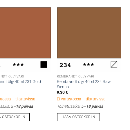
NDT ÖLJYVÄRI
REMBRANDT ÖLJYVÄRI
ndt öljy 40ml 231 Gold
Rembrandt öljy 40ml 234 Raw
Sienna
9,30
€
stossa – tilattavissa
Ei varastossa – tilattavissa
saika:
5–18 päivää
Toimitusaika:
5–18 päivää
Ä OSTOSKORIIN
LISÄÄ OSTOSKORIIN