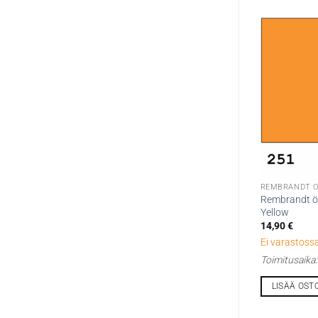
REMBRANDT Ö
Rembrandt öl
Yellow
14,90
€
Ei varastossa
Toimitusaika
LISÄÄ OST