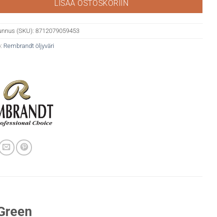
LISÄÄ OSTOSKORIIN
unnus (SKU):
8712079059453
:
Rembrandt öljyväri
 Green