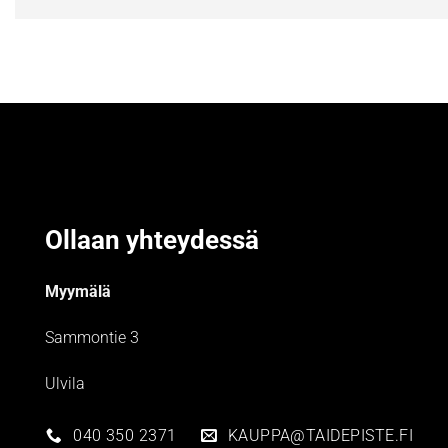
Ollaan yhteydessä
Myymälä
Sammontie 3
Ulvila
040 350 2371
KAUPPA@TAIDEPISTE.FI