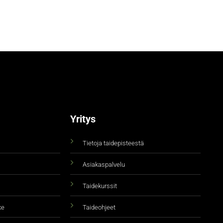
Yritys
Tietoja taidepisteestä
Asiakaspalvelu
Taidekurssit
ke
Taideohjeet