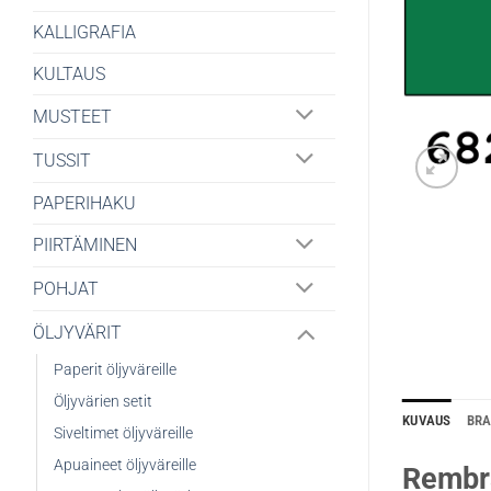
KALLIGRAFIA
KULTAUS
MUSTEET
TUSSIT
PAPERIHAKU
PIIRTÄMINEN
POHJAT
ÖLJYVÄRIT
Paperit öljyväreille
Öljyvärien setit
KUVAUS
BR
Siveltimet öljyväreille
Apuaineet öljyväreille
Rembra