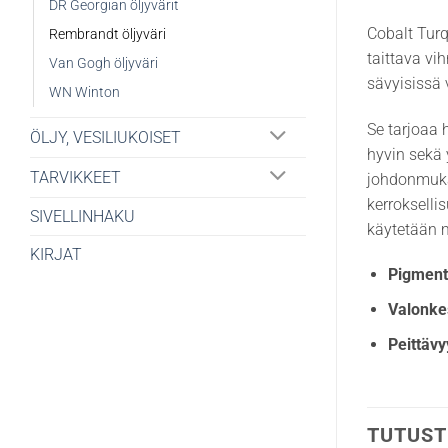
DR Georgian öljyvärit
Cobalt Turq
Rembrandt öljyväri
taittava vi
Van Gogh öljyväri
sävyisissä 
WN Winton
Se tarjoaa
ÖLJY, VESILIUKOISET
hyvin sekä 
TARVIKKEET
johdonmukai
kerrokselli
SIVELLINHAKU
käytetään m
KIRJAT
Pigmenti
Valonke
Peittävy
TUTUST