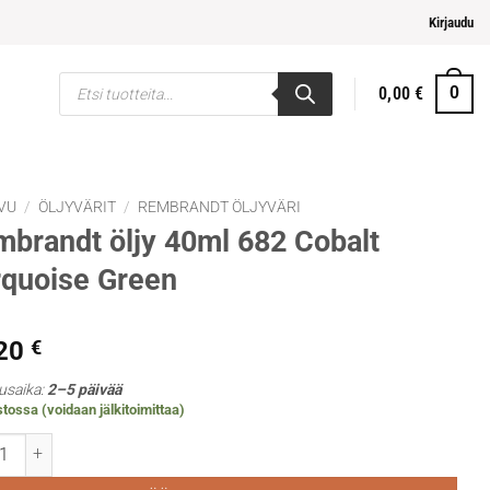
pi ja helpompi maksaminen
Kirjaudu
Products
0,00
€
0
search
VU
/
ÖLJYVÄRIT
/
REMBRANDT ÖLJYVÄRI
brandt öljy 40ml 682 Cobalt
quoise Green
,20
€
usaika:
2–5 päivää
tossa (voidaan jälkitoimittaa)
ndt öljy 40ml 682 Cobalt Turquoise Green määrä