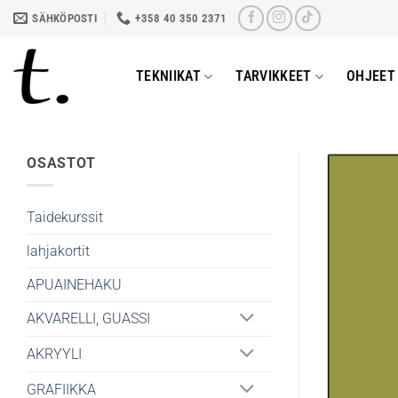
Skip
SÄHKÖPOSTI
+358 40 350 2371
to
content
TEKNIIKAT
TARVIKKEET
OHJEET 
OSASTOT
Taidekurssit
lahjakortit
APUAINEHAKU
AKVARELLI, GUASSI
AKRYYLI
GRAFIIKKA