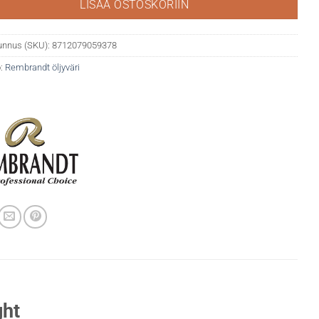
LISÄÄ OSTOSKORIIN
unnus (SKU):
8712079059378
:
Rembrandt öljyväri
ght