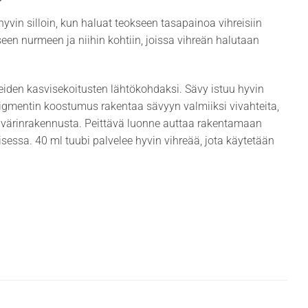
 hyvin silloin, kun haluat teokseen tasapainoa vihreisiin
iseen nurmeen ja niihin kohtiin, joissa vihreän halutaan
leiden kasvisekoitusten lähtökohdaksi. Sävy istuu hyvin
pigmentin koostumus rakentaa sävyyn valmiiksi vivahteita,
ta värinrakennusta. Peittävä luonne auttaa rakentamaan
sessa. 40 ml tuubi palvelee hyvin vihreää, jota käytetään