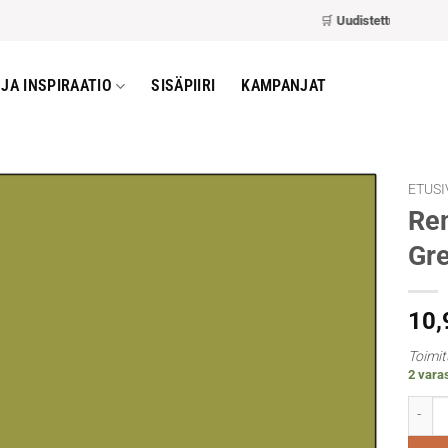
🛒
Uudistettu kassa
– nope
JA INSPIRAATIO
SISÄPIIRI
KAMPANJAT
ETUSI
Rem
Gre
10
Toimit
2 varas
Rembra