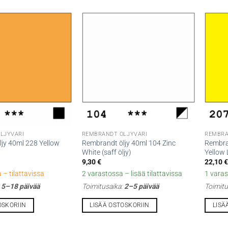
LJYVÄRI
REMBRANDT ÖLJYVÄRI
REMBRA
jy 40ml 228 Yellow
Rembrandt öljy 40ml 104 Zinc
Rembra
White (saff öljy)
Yellow
9,30
€
22,10
 – tilattavissa
2 varastossa – lisää tilattavissa
1 varas
:
5–18 päivää
Toimitusaika:
2–5 päivää
Toimitu
OSKORIIN
LISÄÄ OSTOSKORIIN
LISÄ