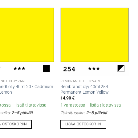
NDT ÖLJYVÄRI
REMBRANDT ÖLJYVÄRI
ndt öljy 40ml 207 Cadmium
Rembrandt öljy 40ml 254
 Lemon
Permanent Lemon Yellow
€
14,90
€
tossa – lisää tilattavissa
1 varastossa – lisää tilattavissa
saika:
2–5 päivää
Toimitusaika:
2–5 päivää
Ä OSTOSKORIIN
LISÄÄ OSTOSKORIIN