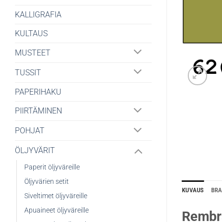
KALLIGRAFIA
KULTAUS
MUSTEET
TUSSIT
PAPERIHAKU
PIIRTÄMINEN
POHJAT
ÖLJYVÄRIT
Paperit öljyväreille
Öljyvärien setit
KUVAUS
BR
Siveltimet öljyväreille
Apuaineet öljyväreille
Rembra