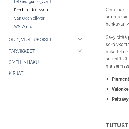
DR Georgian öljyvärit
Cinnabar Gr
Rembrandt öljyväri
sekoituksii
Van Gogh öljyväri
hehkuvan v
WN Winton
Sävy pitää 
ÖLJY, VESILIUKOISET
sekä yksitt
TARVIKKEET
mikä tekee 
selkeitä vä
SIVELLINHAKU
maisemissa,
KIRJAT
Pigmenti
Valonke
Peittävy
TUTUST