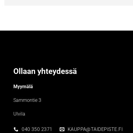
Ollaan yhteydessä
Myymälä
Sammontie 3
Ulvila
040 350 2371
KAUPPA@TAIDEPISTE.FI