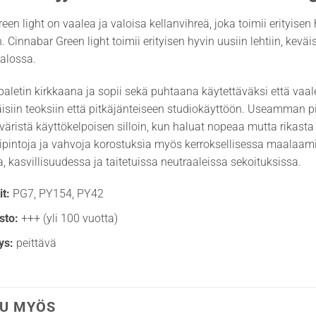
een light on vaalea ja valoisa kellanvihreä, joka toimii erityisen
n. Cinnabar Green light toimii erityisen hyvin uusiin lehtiin, kevä
alossa.
paletin kirkkaana ja sopii sekä puhtaana käytettäväksi että vaa
äisiin teoksiin että pitkäjänteiseen studiokäyttöön. Useamman 
väristä käyttökelpoisen silloin, kun haluat nopeaa mutta rikas
ripintoja ja vahvoja korostuksia myös kerroksellisessa maalaami
 kasvillisuudessa ja taitetuissa neutraaleissa sekoituksissa.
t:
PG7, PY154, PY42
sto:
+++ (yli 100 vuotta)
ys:
peittävä
U MYÖS