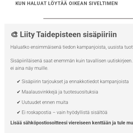
KUN HALUAT LÖYTÄÄ OIKEAN SIVELTIMEN
🎨 Liity Taidepisteen sisäpiiriin
Haluatko ensimmäisenä tiedon kampanjoista, uusista tuott
Sisäpiiriläisenä saat enemmän kuin tavallisen uutiskirjeen. 
ei aina näy muille.
✔ Sisäpiirin tarjoukset ja ennakkotiedot kampanjoista
✔ Maalausvinkkejä ja tuotesuosituksia
✔ Uutuudet ennen muita
✔ Ei roskapostia – vain hyödyllistä sisältöä
Lisää sähköpostiosoitteesi viereiseen kenttään ja tule m