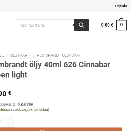
ampi ja helpompi maksaminen
Kirjaudu
Products
0,00
€
0
search
VU
/
ÖLJYVÄRIT
/
REMBRANDT ÖLJYVÄRI
brandt öljy 40ml 626 Cinnabar
en light
,90
€
usaika:
2–5 päivää
tossa (voidaan jälkitoimittaa)
ndt öljy 40ml 626 Cinnabar Green light määrä