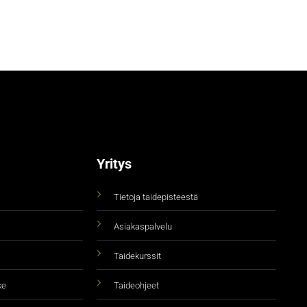
Yritys
Tietoja taidepisteestä
Asiakaspalvelu
Taidekurssit
ke
Taideohjeet