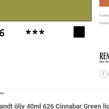
Tuotet
Osasto
AND
ndt öljy 40ml 626 Cinnabar Green li