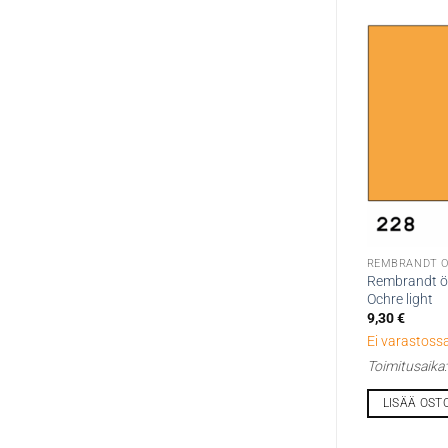
REMBRANDT Ö
Rembrandt öl
Ochre light
9,30
€
Ei varastossa
Toimitusaika
LISÄÄ OST