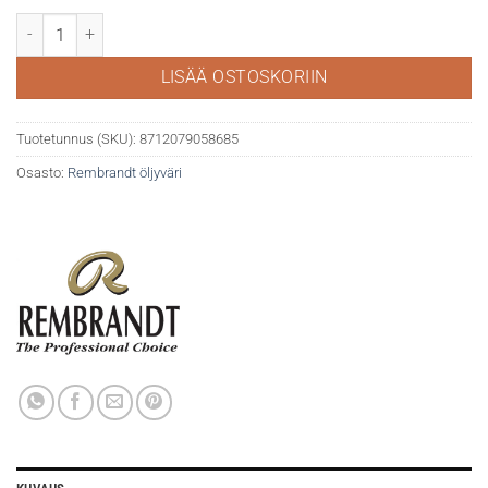
Rembrandt öljy 40ml 280 Nickel Titanium Yellow deep määrä
LISÄÄ OSTOSKORIIN
Tuotetunnus (SKU):
8712079058685
Osasto:
Rembrandt öljyväri