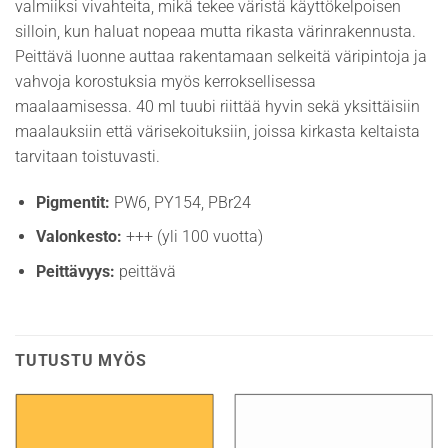
valmiiksi vivahteita, mikä tekee väristä käyttökelpoisen
silloin, kun haluat nopeaa mutta rikasta värinrakennusta.
Peittävä luonne auttaa rakentamaan selkeitä väripintoja ja
vahvoja korostuksia myös kerroksellisessa
maalaamisessa. 40 ml tuubi riittää hyvin sekä yksittäisiin
maalauksiin että värisekoituksiin, joissa kirkasta keltaista
tarvitaan toistuvasti.
Pigmentit:
PW6, PY154, PBr24
Valonkesto:
+++ (yli 100 vuotta)
Peittävyys:
peittävä
TUTUSTU MYÖS