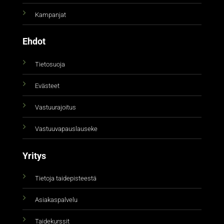
Kampanjat
Ehdot
Tietosuoja
Evästeet
Vastuurajoitus
Vastuuvapauslauseke
Yritys
Tietoja taidepisteestä
Asiakaspalvelu
Taidekurssit