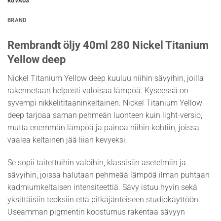
KUVAUS
BRAND
Rembrandt öljy 40ml 280 Nickel Titanium
Yellow deep
Nickel Titanium Yellow deep kuuluu niihin sävyihin, joilla
rakennetaan helposti valoisaa lämpöä. Kyseessä on
syvempi nikkelititaaninkeltainen. Nickel Titanium Yellow
deep tarjoaa saman pehmeän luonteen kuin light-versio,
mutta enemmän lämpöä ja painoa niihin kohtiin, joissa
vaalea keltainen jää liian kevyeksi.
Se sopii taitettuihin valoihin, klassisiin asetelmiin ja
sävyihin, joissa halutaan pehmeää lämpöä ilman puhtaan
kadmiumkeltaisen intensiteettiä. Sävy istuu hyvin sekä
yksittäisiin teoksiin että pitkäjänteiseen studiokäyttöön.
Useamman pigmentin koostumus rakentaa sävyyn