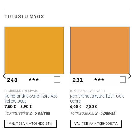
TUTUSTU MYÖS
REMBRANDT VESIVÄRIT
REMBRANDT VESIVÄRIT
Rembrandt akvarelli 248 Azo
Rembrandt akvarelli 231 Gold
Yellow Deep
Ochre
Hintaluokka:
Hintaluokka:
7,60
€
–
8,90
€
6,60
€
–
7,80
€
7,60 €
6,60 €
Toimitusaika:
2–5 päivää
Toimitusaika:
2–5 päivää
-
-
8,90 €
7,80 €
VALITSE VAIHTOEHDOISTA
VALITSE VAIHTOEHDOISTA
Tällä
Tällä