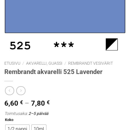
ETUSIVU
/
AKVARELLI, GUASSI
/
REMBRANDT VESIVÄRIT
Rembrandt akvarelli 525 Lavender
Hintaluokka:
6,60
€
–
7,80
€
6,60 €
Toimitusaika:
2–5 päivää
-
Koko
7,80 €
1/2 nappi
10ml