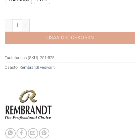
Rembrandt akvarelli 525 Lavender määrä
LISÄÄ OSTOSKORIIN
Tuotetunnus (SKU):
201-525
Osasto:
Rembrandt vesivärit