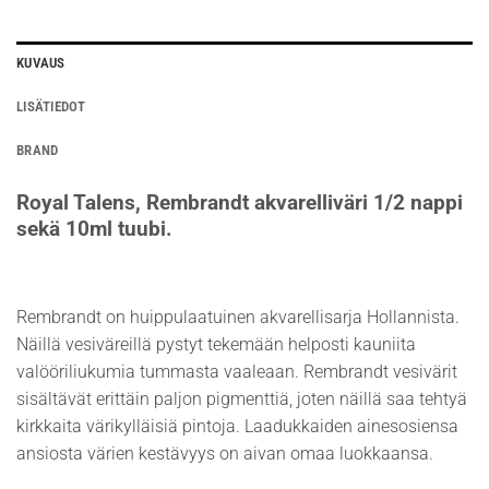
KUVAUS
LISÄTIEDOT
BRAND
Royal Talens, Rembrandt akvarelliväri 1/2 nappi
sekä 10ml tuubi.
Rembrandt on huippulaatuinen akvarellisarja Hollannista.
Näillä vesiväreillä pystyt tekemään helposti kauniita
valööriliukumia tummasta vaaleaan. Rembrandt vesivärit
sisältävät erittäin paljon pigmenttiä, joten näillä saa tehtyä
kirkkaita värikylläisiä pintoja. Laadukkaiden ainesosiensa
ansiosta värien kestävyys on aivan omaa luokkaansa.