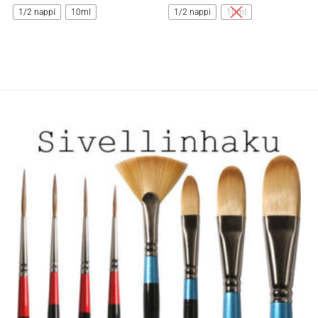
tuotteella
tuotteella
1/2 nappi
10ml
1/2 nappi
10ml
on
on
useampi
useampi
muunnelma.
muunnelma.
Voit
Voit
tehdä
tehdä
valinnat
valinnat
tuotteen
tuotteen
sivulla.
sivulla.