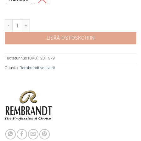
Rembrandt akvarelli 379 Perylene Red määrä
LISÄÄ OSTOSKORIIN
Tuotetunnus (SKU):
201-379
Osasto:
Rembrandt vesivärit