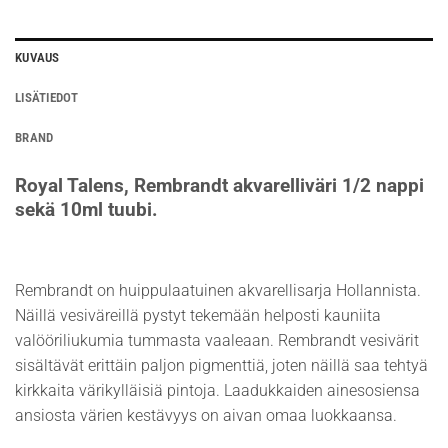
KUVAUS
LISÄTIEDOT
BRAND
Royal Talens, Rembrandt akvarelliväri 1/2 nappi
sekä 10ml tuubi.
Rembrandt on huippulaatuinen akvarellisarja Hollannista.
Näillä vesiväreillä pystyt tekemään helposti kauniita
valööriliukumia tummasta vaaleaan. Rembrandt vesivärit
sisältävät erittäin paljon pigmenttiä, joten näillä saa tehtyä
kirkkaita värikylläisiä pintoja. Laadukkaiden ainesosiensa
ansiosta värien kestävyys on aivan omaa luokkaansa.