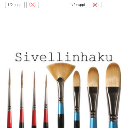
tuotteella
tuotteella
1/2 nappi
10ml
1/2 nappi
10ml
on
on
useampi
useampi
muunnelma.
muunnelma.
Voit
Voit
tehdä
tehdä
valinnat
valinnat
tuotteen
tuotteen
sivulla.
sivulla.