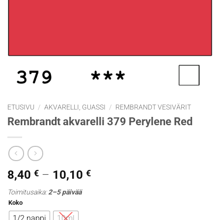
ETUSIVU
/
AKVARELLI, GUASSI
/
REMBRANDT VESIVÄRIT
Rembrandt akvarelli 379 Perylene Red
Hintaluokka:
8,40
€
–
10,10
€
8,40 €
Toimitusaika:
2–5 päivää
-
Koko
10,10 €
1/2 nappi
10ml