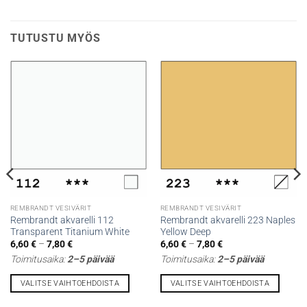
TUTUSTU MYÖS
REMBRANDT VESIVÄRIT
REMBRANDT VESIVÄRIT
Rembrandt akvarelli 112
Rembrandt akvarelli 223 Naples
Transparent Titanium White
Yellow Deep
Hintaluokka:
Hintaluokka:
6,60
€
–
7,80
€
6,60
€
–
7,80
€
6,60 €
6,60 €
Toimitusaika:
2–5 päivää
Toimitusaika:
2–5 päivää
-
-
7,80 €
7,80 €
VALITSE VAIHTOEHDOISTA
VALITSE VAIHTOEHDOISTA
Tällä
Tällä