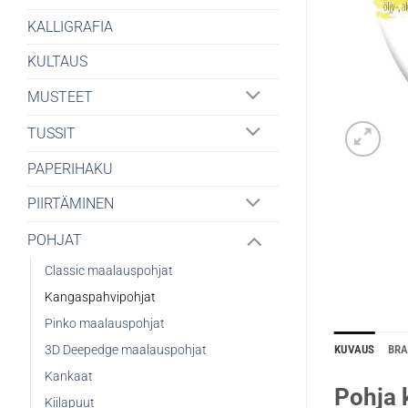
KALLIGRAFIA
KULTAUS
MUSTEET
TUSSIT
PAPERIHAKU
PIIRTÄMINEN
POHJAT
Classic maalauspohjat
Kangaspahvipohjat
Pinko maalauspohjat
3D Deepedge maalauspohjat
KUVAUS
BR
Kankaat
Pohja 
Kiilapuut