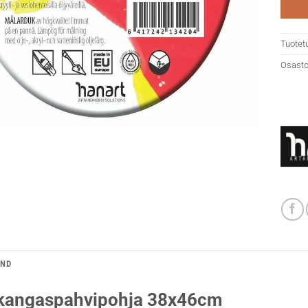
Tuotet
Osasto
AND
kangaspahvipohja 38x46cm