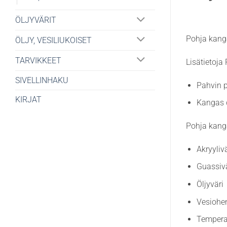
ÖLJYVÄRIT
Pohja kanga
ÖLJY, VESILIUKOISET
TARVIKKEET
Lisätietoja
SIVELLINHAKU
Pahvin 
KIRJAT
Kangas o
Pohja kanga
Akryylivä
Guassivä
Öljyväri
Vesiohen
Temper