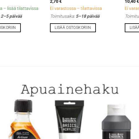
2,70
€
10,40
 – lisää tilattavissa
Ei varastossa – tilattavissa
Ei vara
:
2–5 päivää
Toimitusaika:
5–18 päivää
Toimitu
OSKORIIN
LISÄÄ OSTOSKORIIN
LISÄ