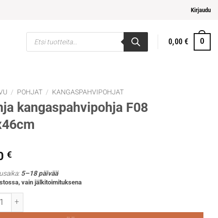
pi ja helpompi maksaminen
Kirjaudu
Products
0,00
€
0
search
VU
/
POHJAT
/
KANGASPAHVIPOHJAT
ja kangaspahvipohja F08
x46cm
0
€
usaika:
5–18 päivää
stossa, vain jälkitoimituksena
 kangaspahvipohja F08 38x46cm määrä