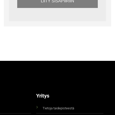
LIITY SISÄPIIRIIN
Yritys
Tietoja taidepisteestä