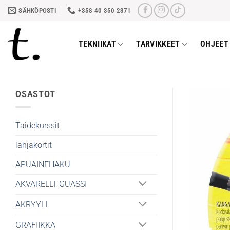
Skip
SÄHKÖPOSTI
+358 40 350 2371
to
content
TEKNIIKAT
TARVIKKEET
OHJEET 
OSASTOT
Taidekurssit
lahjakortit
APUAINEHAKU
AKVARELLI, GUASSI
AKRYYLI
GRAFIIKKA