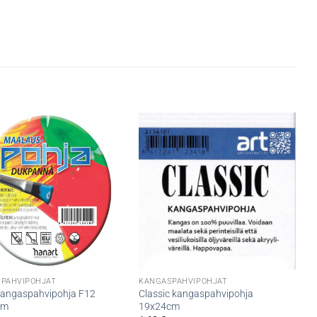
PAHVIPOHJAT
KANGASPAHVIPOHJAT
kangaspahvipohja F12
Classic kangaspahvipohja
cm
19x24cm