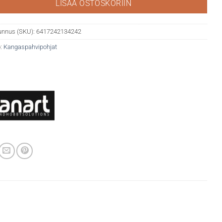
LISÄÄ OSTOSKORIIN
unnus (SKU):
6417242134242
:
Kangaspahvipohjat