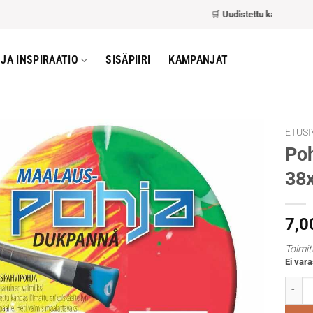
🛒
Uudistettu kassa
– nopeam
JA INSPIRAATIO
SISÄPIIRI
KAMPANJAT
ETUSI
Poh
38
7,0
Toimit
Ei vara
Pohja