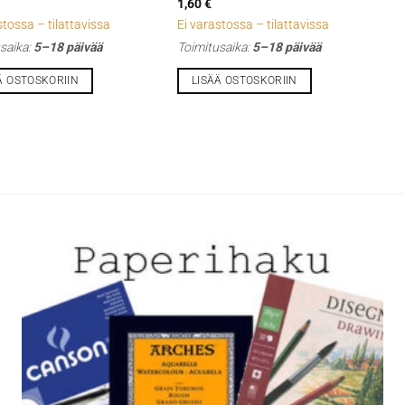
€
1,60
€
stossa – tilattavissa
Ei varastossa – tilattavissa
saika:
5–18 päivää
Toimitusaika:
5–18 päivää
Ä OSTOSKORIIN
LISÄÄ OSTOSKORIIN