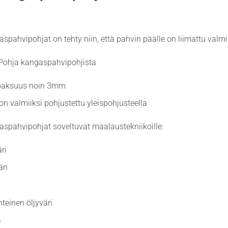
spahvipohjat on tehty niin, että pahvin päälle on liimattu val
 Pohja kangaspahvipohjista
paksuus noin 3mm
n valmiiksi pohjustettu yleispohjusteella
spahvipohjat soveltuvat maalaustekniikoille:
ri
ri
teinen öljyväri
a