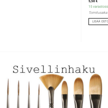
5,50
€
15 varastossa
Toimitusaika
LISÄÄ OST