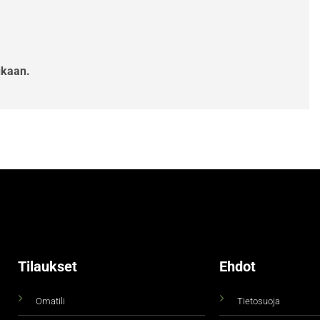
ukaan.
Tilaukset
Ehdot
Omatili
Tietosuoja