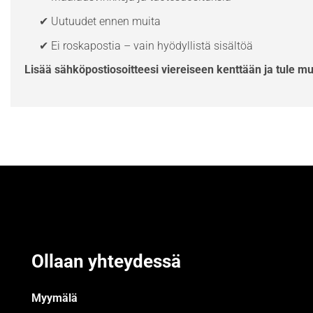
✔ Uutuudet ennen muita
✔ Ei roskapostia – vain hyödyllistä sisältöä
Lisää sähköpostiosoitteesi viereiseen kenttään ja tule m
Ollaan yhteydessä
Myymälä