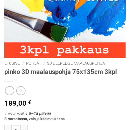
ETUSIVU
/
POHJAT
/
3D DEEPEDGE MAALAUSPOHJAT
pinko 3D maalauspohja 75x135cm 3kpl
189,00
€
Toimitusaika:
5–18 päivää
Ei varastossa, vain jälkitoimituksena
pinko 3D maalauspohja 75x135cm 3kpl määrä