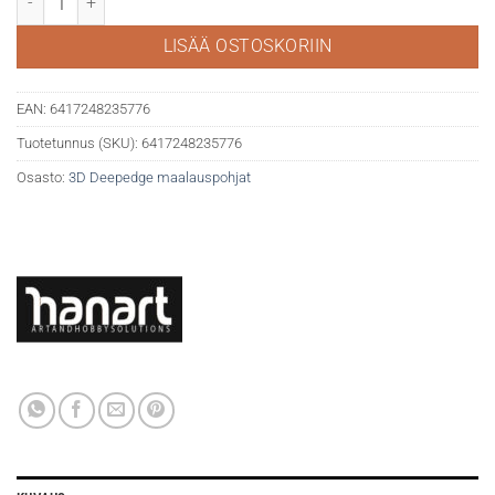
LISÄÄ OSTOSKORIIN
EAN:
6417248235776
Tuotetunnus (SKU):
6417248235776
Osasto:
3D Deepedge maalauspohjat