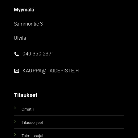
Myymälä
Sammontie 3
Ulvila
040 350 2371
KAUPPA@TAIDEPISTE.FI
Tilaukset
Omatili
Tilausohjeet
Toimitusajat