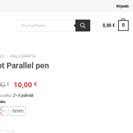
lpompi maksaminen
Kirjaudu
Products
0,00
€
0
search
VU
/
KALLIGRAFIA
ot Parallel pen
Alkuperäinen
Nykyinen
90
€
10,00
€
hinta
hinta
usaika:
2–5 päivää
oli:
on:
oko
18,90 €.
10,00 €.
mm
6mm