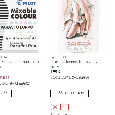
VARASTO LOPPU
RAFIA
PAPERIHAKU
l Pen mustepatruunoita 12
Dekorima luonnoslehtiö 70g 70
ä
sivua
9,90
€
tavissa
Toimitusaika:
2–5 päivää
saika:
5–18 päivää
LISÄÄ
LISÄÄ OSTOSKORIIN
Tällä
tuotteella
A5
A3
on