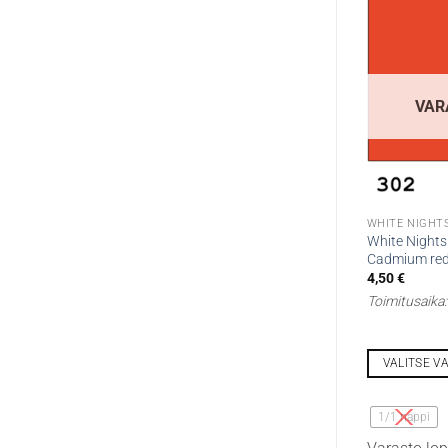
VAR
WHITE NIGHTS
White Nights 
Cadmium red 
4,50
€
Toimitusaika
VALITSE V
Tällä
tuotteella
1/1 nappi
on