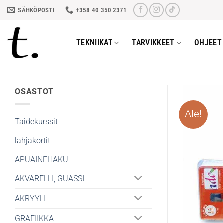
Skip
SÄHKÖPOSTI
+358 40 350 2371
to
content
TEKNIIKAT
TARVIKKEET
OHJEET 
OSASTOT
Ale!
Taidekurssit
lahjakortit
APUAINEHAKU
AKVARELLI, GUASSI
AKRYYLI
GRAFIIKKA