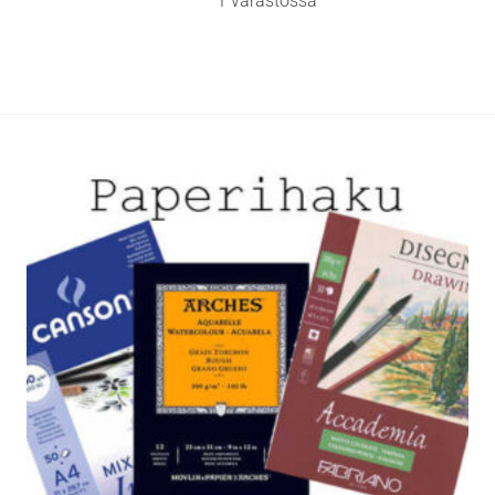
1 varastossa
useampi
muunnelma.
Voit
tehdä
valinnat
tuotteen
sivulla.