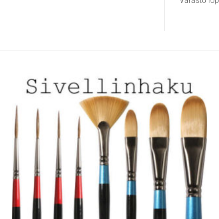
Varasto lo
useampi
muunnelma.
Voit
tehdä
valinnat
tuotteen
sivulla.