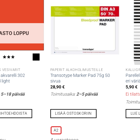
ASTO LOPPU
 VESIVÄRIT
PAPERIT ALKOHOLIMUSTEILLE
KALLIG
akvarelli 302
Transotype Marker Pad 75g 50
Parelle
light
sivua
eri väri
28,90
€
5,90
€
:
5–18 päivää
Toimitusaika:
2–5 päivää
Ei tilat
Toimitu
AIHTOEHDOISTA
LISÄÄ OSTOSKORIIN
LUE 
Tällä
tuotteella
A2
on