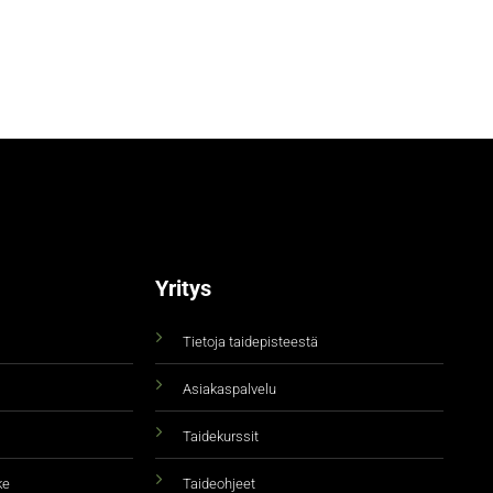
Yritys
Tietoja taidepisteestä
Asiakaspalvelu
Taidekurssit
ke
Taideohjeet