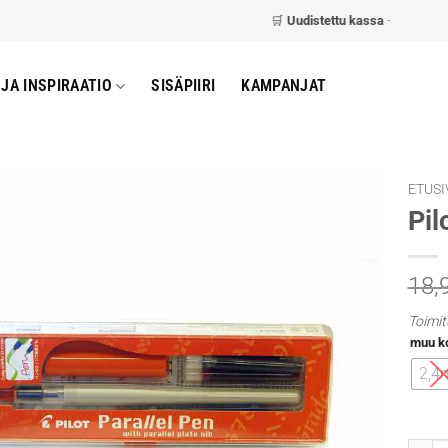
🛒
Uudistettu kassa
– nopeampi ja he
JA INSPIRAATIO
SISÄPIIRI
KAMPANJAT
ETUSI
Pil
18,
Toimit
muu k
2,4