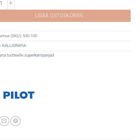
Parallel pen määrä
LISÄÄ OSTOSKORIIN
unnus (SKU):
530-100
:
KALLIGRAFIA
ana tuotteelle
superkampanja3