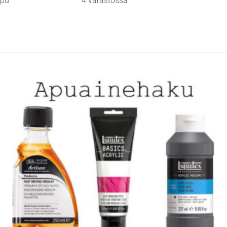
ppu
4 varastossa
useampi
muunnelma.
Voit
tehdä
valinnat
tuotteen
sivulla.