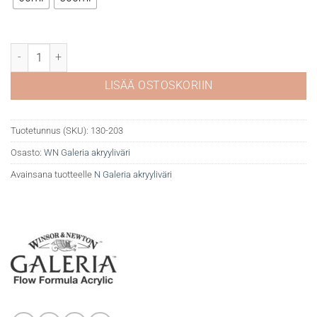
WN Galeria 203 Crimson määrä
LISÄÄ OSTOSKORIIN
Tuotetunnus (SKU):
130-203
Osasto:
WN Galeria akryyliväri
Avainsana tuotteelle
N Galeria akryyliväri