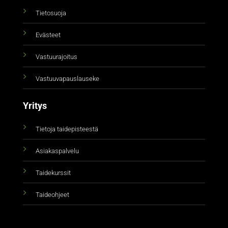
Tietosuoja
Evästeet
Vastuurajoitus
Vastuuvapauslauseke
Yritys
Tietoja taidepisteestä
Asiakaspalvelu
Taidekurssit
Taideohjeet