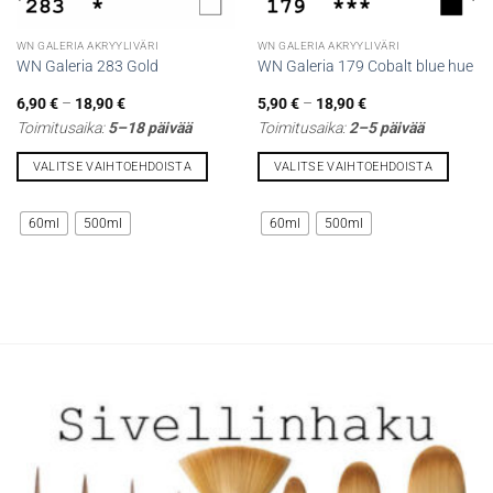
WN GALERIA AKRYYLIVÄRI
WN GALERIA AKRYYLIVÄRI
WN Galeria 283 Gold
WN Galeria 179 Cobalt blue hue
Hintaluokka:
Hintaluokka:
6,90
€
–
18,90
€
5,90
€
–
18,90
€
6,90 €
5,90 €
Toimitusaika:
5–18 päivää
Toimitusaika:
2–5 päivää
-
-
18,90 €
18,90 €
VALITSE VAIHTOEHDOISTA
VALITSE VAIHTOEHDOISTA
Tällä
Tällä
tuotteella
tuotteella
60ml
500ml
60ml
500ml
on
on
useampi
useampi
muunnelma.
muunnelma.
Voit
Voit
tehdä
tehdä
valinnat
valinnat
tuotteen
tuotteen
sivulla.
sivulla.