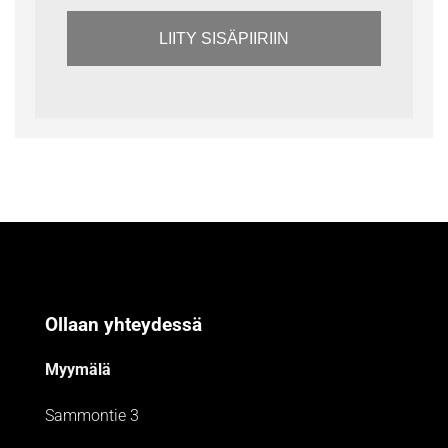
LIITY SISÄPIIRIIN
Ollaan yhteydessä
Myymälä
Sammontie 3