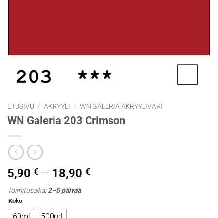
ETUSIVU
/
AKRYYLI
/
WN GALERIA AKRYYLIVÄRI
WN Galeria 203 Crimson
Hintaluokka:
5,90
€
–
18,90
€
5,90 €
Toimitusaika:
2–5 päivää
-
Koko
18,90 €
60ml
500ml