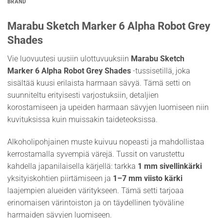
BRAND
Marabu Sketch Marker 6 Alpha Robot Grey
Shades
Vie luovuutesi uusiin ulottuvuuksiin
Marabu Sketch
Marker 6 Alpha Robot Grey Shades
-tussisetillä, joka
sisältää kuusi erilaista harmaan sävyä. Tämä setti on
suunniteltu erityisesti varjostuksiin, detaljien
korostamiseen ja upeiden harmaan sävyjen luomiseen niin
kuvituksissa kuin muissakin taideteoksissa.
Alkoholipohjainen muste kuivuu nopeasti ja mahdollistaa
kerrostamalla syvempiä värejä. Tussit on varustettu
kahdella japanilaisella kärjellä: tarkka
1 mm sivellinkärki
yksityiskohtien piirtämiseen ja
1–7 mm viisto kärki
laajempien alueiden väritykseen. Tämä setti tarjoaa
erinomaisen värintoiston ja on täydellinen työväline
harmaiden sävyjen luomiseen.