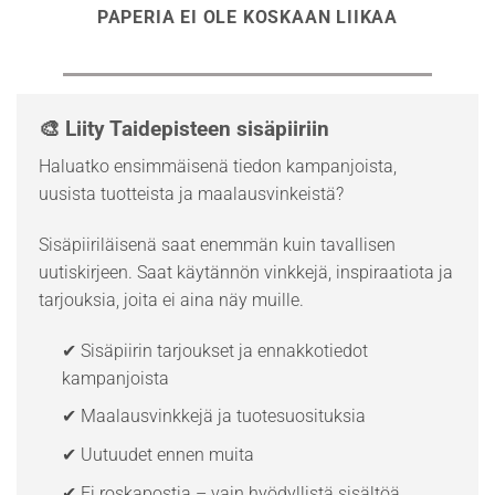
PAPERIA EI OLE KOSKAAN LIIKAA
🎨 Liity Taidepisteen sisäpiiriin
Haluatko ensimmäisenä tiedon kampanjoista,
uusista tuotteista ja maalausvinkeistä?
Sisäpiiriläisenä saat enemmän kuin tavallisen
uutiskirjeen. Saat käytännön vinkkejä, inspiraatiota ja
tarjouksia, joita ei aina näy muille.
✔ Sisäpiirin tarjoukset ja ennakkotiedot
kampanjoista
✔ Maalausvinkkejä ja tuotesuosituksia
✔ Uutuudet ennen muita
✔ Ei roskapostia – vain hyödyllistä sisältöä