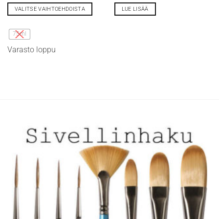
VALITSE VAIHTOEHDOISTA
LUE LISÄÄ
Tällä
tuotteella
75ml
on
Varasto loppu
useampi
muunnelma.
Voit
tehdä
valinnat
tuotteen
sivulla.