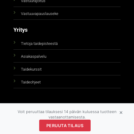
Vastuurajoitus
Vastuuvapauslauseke
Yritys
Tietoja taidepisteestä
Asiakaspalvelu
Taidekurssit
Taideohjeet
×
Voit peruuttaa tilauksesi 14 päivän kuluessa tuotteen
vastaanottamisesta.
PERUUTA TILAUS
Copyright 2026 ©
taidepiste.fi