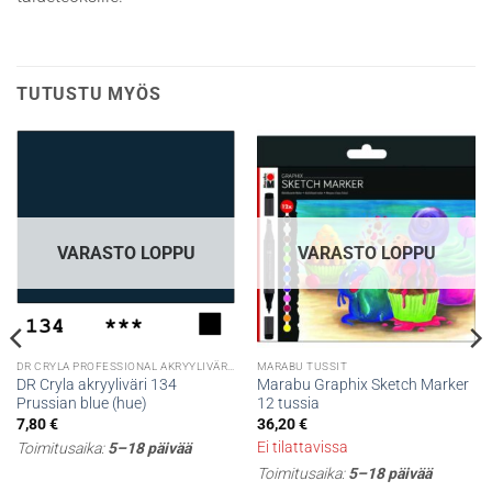
TUTUSTU MYÖS
VARASTO LOPPU
VARASTO LOPPU
DR CRYLA PROFESSIONAL AKRYYLIVÄRIT
MARABU TUSSIT
DR Cryla akryyliväri 134
Marabu Graphix Sketch Marker
Prussian blue (hue)
12 tussia
7,80
€
36,20
€
Ei tilattavissa
Toimitusaika:
5–18 päivää
Toimitusaika:
5–18 päivää