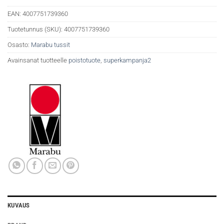
EAN:
4007751739360
Tuotetunnus (SKU):
4007751739360
Osasto:
Marabu tussit
Avainsanat tuotteelle
poistotuote
,
superkampanja2
KUVAUS