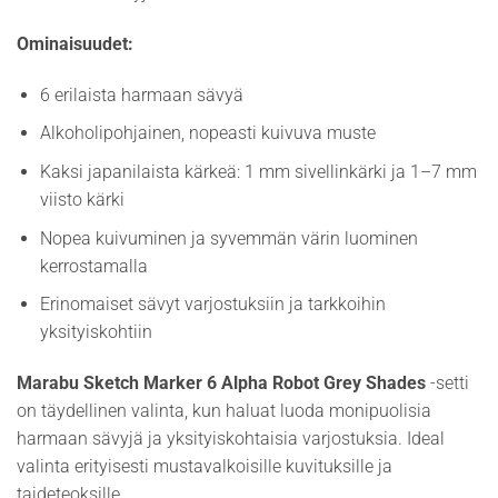
Ominaisuudet:
6 erilaista harmaan sävyä
Alkoholipohjainen, nopeasti kuivuva muste
Kaksi japanilaista kärkeä: 1 mm sivellinkärki ja 1–7 mm
viisto kärki
Nopea kuivuminen ja syvemmän värin luominen
kerrostamalla
Erinomaiset sävyt varjostuksiin ja tarkkoihin
yksityiskohtiin
Marabu Sketch Marker 6 Alpha Robot Grey Shades
-setti
on täydellinen valinta, kun haluat luoda monipuolisia
harmaan sävyjä ja yksityiskohtaisia varjostuksia. Ideal
valinta erityisesti mustavalkoisille kuvituksille ja
taideteoksille.