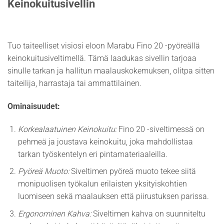
Keinokuitusivellin
Tuo taiteelliset visiosi eloon Marabu Fino 20 -pyöreällä
keinokuitusiveltimellä. Tämä laadukas sivellin tarjoaa
sinulle tarkan ja hallitun maalauskokemuksen, olitpa sitten
taiteilija, harrastaja tai ammattilainen.
Ominaisuudet:
Korkealaatuinen Keinokuitu:
Fino 20 -siveltimessä on
pehmeä ja joustava keinokuitu, joka mahdollistaa
tarkan työskentelyn eri pintamateriaaleilla.
Pyöreä Muoto:
Siveltimen pyöreä muoto tekee siitä
monipuolisen työkalun erilaisten yksityiskohtien
luomiseen sekä maalauksen että piirustuksen parissa.
Ergonominen Kahva:
Siveltimen kahva on suunniteltu