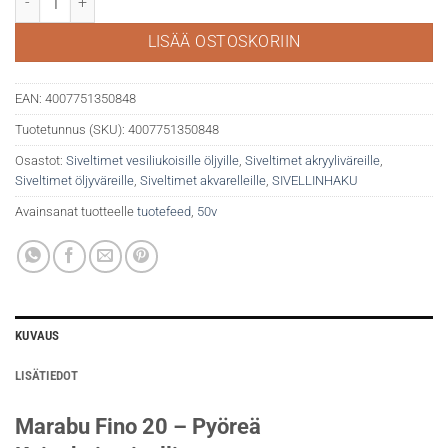
LISÄÄ OSTOSKORIIN
EAN:
4007751350848
Tuotetunnus (SKU):
4007751350848
Osastot:
Siveltimet vesiliukoisille öljyille
,
Siveltimet akryyliväreille
,
Siveltimet öljyväreille
,
Siveltimet akvarelleille
,
SIVELLINHAKU
Avainsanat tuotteelle
tuotefeed
,
50v
KUVAUS
LISÄTIEDOT
Marabu Fino 20 – Pyöreä