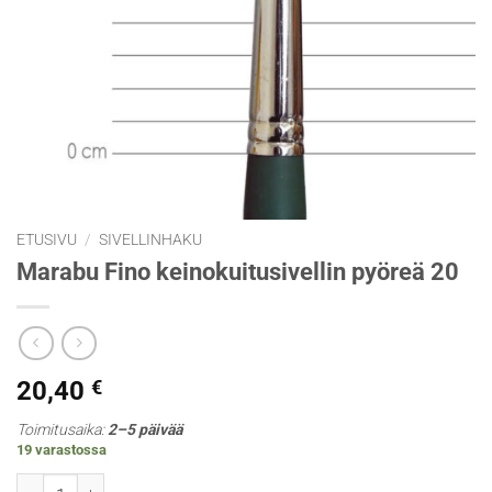
ETUSIVU
/
SIVELLINHAKU
Marabu Fino keinokuitusivellin pyöreä 20
20,40
€
Toimitusaika:
2–5 päivää
19 varastossa
Marabu Fino keinokuitusivellin pyöreä 20 määrä