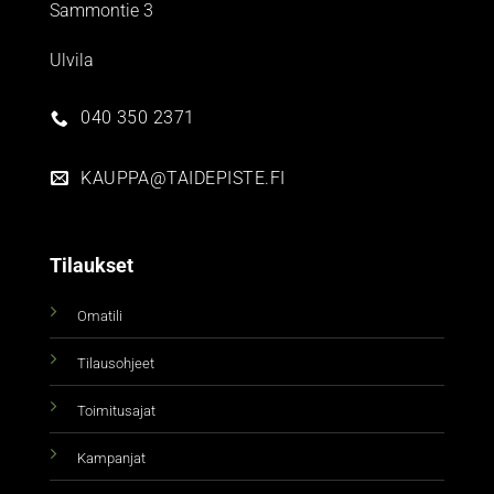
Sammontie 3
Ulvila
040 350 2371
KAUPPA@TAIDEPISTE.FI
Tilaukset
Omatili
Tilausohjeet
Toimitusajat
Kampanjat