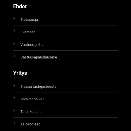
Ehdot
Tietosuoja
Evästeet
Vastuurajoitus
Vastuuvapauslauseke
Yritys
Tietoja taidepisteestä
Asiakaspalvelu
Taidekurssit
Taideohjeet