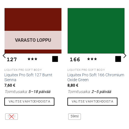
VARASTO LOPPU
LIQUITEX PRO SOFT BODY
LIQUITEX PRO SOFT BODY
Liquitex Pro Soft 127 Burnt
Liquitex Pro Soft 166 Chromium
Sienna
Oxide Green
7,60
€
8,80
€
Toimitusaika:
5–18 päivää
Toimitusaika:
2–5 päivää
VALITSE VAIHTOEHDOISTA
VALITSE VAIHTOEHDOISTA
Tällä
Tällä
tuotteella
tuotteella
59ml
59ml
on
on
useampi
useampi