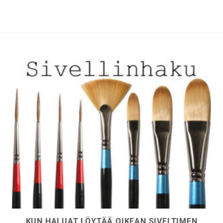
muunnelma.
muunnelma.
Voit
Voit
tehdä
tehdä
valinnat
valinnat
tuotteen
tuotteen
sivulla.
sivulla.
KUN HALUAT LÖYTÄÄ OIKEAN SIVELTIMEN