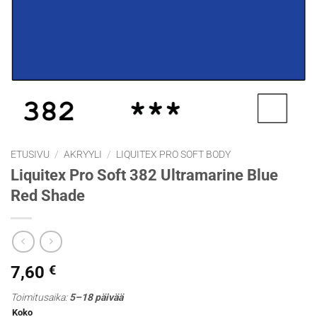
ETUSIVU
/
AKRYYLI
/
LIQUITEX PRO SOFT BODY
Liquitex Pro Soft 382 Ultramarine Blue
Red Shade
7,60
€
Toimitusaika:
5–18 päivää
Koko