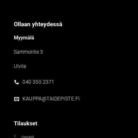
Ollaan yhteydessä
Myymälä
Sammontie 3
Ulvila
040 350 2371
KAUPPA@TAIDEPISTE.FI
Tilaukset
Omatili