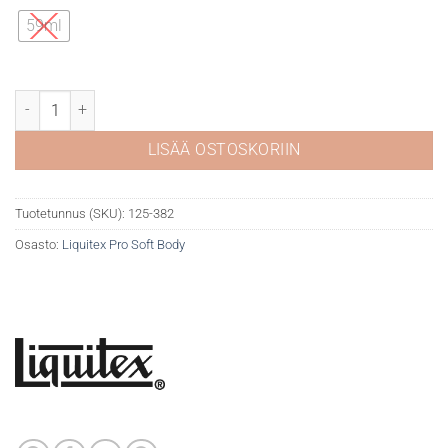
59ml
Liquitex Pro Soft 382 Ultramarine Blue Red Shade määrä
LISÄÄ OSTOSKORIIN
Tuotetunnus (SKU):
125-382
Osasto:
Liquitex Pro Soft Body