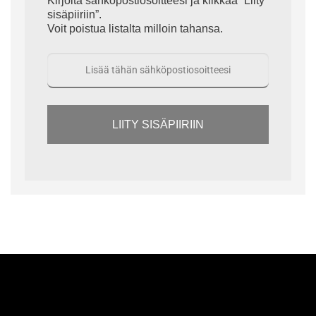
Kirjoita sähköpostiosoitteesi ja klikkaa “Liity
sisäpiiriin”.
Voit poistua listalta milloin tahansa.
LIITY SISÄPIIRIIN