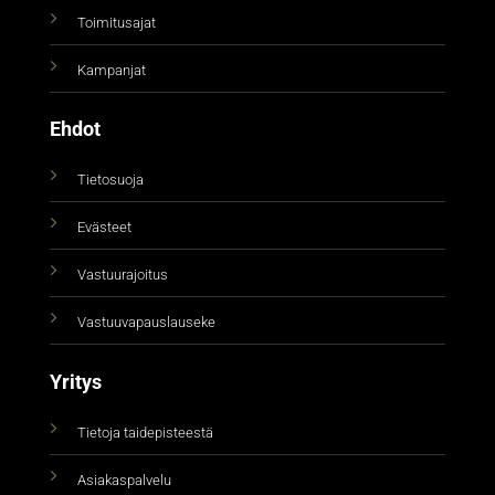
Toimitusajat
Kampanjat
Ehdot
Tietosuoja
Evästeet
Vastuurajoitus
Vastuuvapauslauseke
Yritys
Tietoja taidepisteestä
Asiakaspalvelu