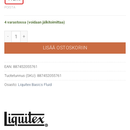
POISTA
4 varastossa (voidaan jälkitoimittaa)
Liquitex Basics fluid 983 Fluorescent Red määrä
LISÄÄ OSTOSKORIIN
EAN:
887452055761
Tuotetunnus (SKU):
887452055761
Osasto:
Liquitex Basics Fluid