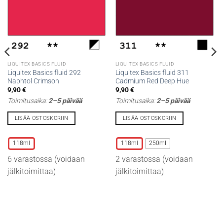
LIQUITEX BASICS FLUID
LIQUITEX BASICS FLUID
Liquitex Basics fluid 292
Liquitex Basics fluid 311
Naphtol Crimson
Cadmium Red Deep Hue
9,90
€
9,90
€
Toimitusaika:
2–5 päivää
Toimitusaika:
2–5 päivää
LISÄÄ OSTOSKORIIN
LISÄÄ OSTOSKORIIN
Tällä
Tällä
tuotteella
tuotteella
118ml
118ml
250ml
on
on
6 varastossa (voidaan
2 varastossa (voidaan
useampi
useampi
muunnelma.
muunnelma.
jälkitoimittaa)
jälkitoimittaa)
Voit
Voit
tehdä
tehdä
valinnat
valinnat
tuotteen
tuotteen