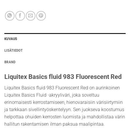
KUVAUS
LISÄTIEDOT
BRAND
Liquitex Basics fluid 983 Fluorescent Red
Liquitex Basics fluid 983 Fluorescent Red on aurinkoinen
Liquitex Basics Fluid -akryyliväri, joka soveltuu
erinomaisesti kerrostamiseen, hienovaraisiin värisiirtymiin
ja tarkkaan sivellintyöskentelyyn. Sen juokseva koostumus
helpottaa ohuiden kerrosten luomista ja mahdollistaa värin
hallitun rakentamisen ilman paksua maalipintaa.