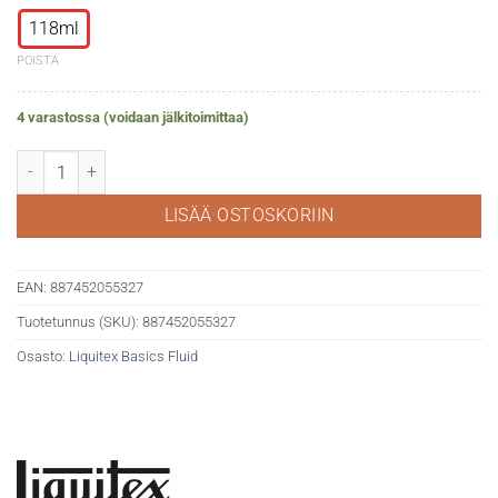
118ml
POISTA
4 varastossa (voidaan jälkitoimittaa)
Liquitex Basics fluid 159 Cadmium Yellow Light hue määrä
LISÄÄ OSTOSKORIIN
EAN:
887452055327
Tuotetunnus (SKU):
887452055327
Osasto:
Liquitex Basics Fluid