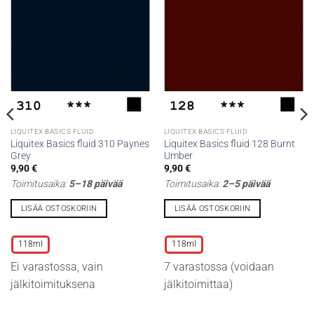
LIQUITEX BASICS FLUID
LIQUITEX BASICS FLUID
Liquitex Basics fluid 310 Paynes
Liquitex Basics fluid 128 Burnt
Grey
Umber
9,90
€
9,90
€
Toimitusaika:
5–18 päivää
Toimitusaika:
2–5 päivää
LISÄÄ OSTOSKORIIN
LISÄÄ OSTOSKORIIN
Tällä
Tällä
tuotteella
tuotteella
118ml
118ml
on
on
Ei varastossa, vain
7 varastossa (voidaan
useampi
useampi
muunnelma.
muunnelma.
jälkitoimituksena
jälkitoimittaa)
Voit
Voit
tehdä
tehdä