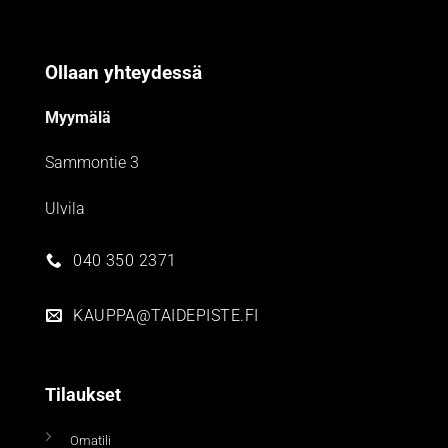
Ollaan yhteydessä
Myymälä
Sammontie 3
Ulvila
040 350 2371
KAUPPA@TAIDEPISTE.FI
Tilaukset
Omatili