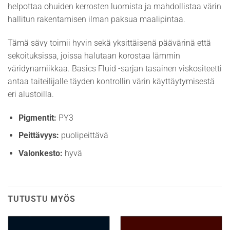
helpottaa ohuiden kerrosten luomista ja mahdollistaa värin
hallitun rakentamisen ilman paksua maalipintaa.
Tämä sävy toimii hyvin sekä yksittäisenä päävärinä että
sekoituksissa, joissa halutaan korostaa lämmin
väridynamiikkaa. Basics Fluid -sarjan tasainen viskositeetti
antaa taiteilijalle täyden kontrollin värin käyttäytymisestä
eri alustoilla.
Pigmentit:
PY3
Peittävyys:
puolipeittävä
Valonkesto:
hyvä
TUTUSTU MYÖS