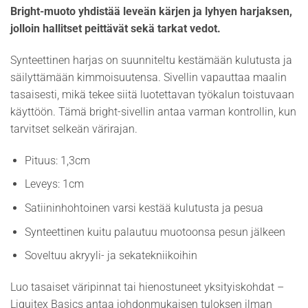
Bright-muoto yhdistää leveän kärjen ja lyhyen harjaksen,
jolloin hallitset peittävät sekä tarkat vedot.
Synteettinen harjas on suunniteltu kestämään kulutusta ja
säilyttämään kimmoisuutensa. Sivellin vapauttaa maalin
tasaisesti, mikä tekee siitä luotettavan työkalun toistuvaan
käyttöön. Tämä bright-sivellin antaa varman kontrollin, kun
tarvitset selkeän värirajan.
Pituus: 1,3cm
Leveys: 1cm
Satiininhohtoinen varsi kestää kulutusta ja pesua
Synteettinen kuitu palautuu muotoonsa pesun jälkeen
Soveltuu akryyli- ja sekatekniikoihin
Luo tasaiset väripinnat tai hienostuneet yksityiskohdat –
Liquitex Basics antaa johdonmukaisen tuloksen ilman