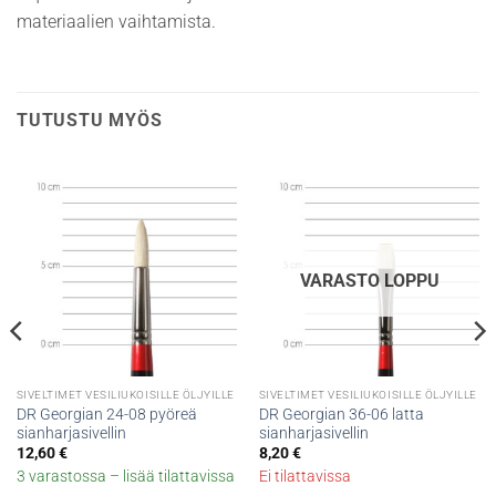
materiaalien vaihtamista.
TUTUSTU MYÖS
VARASTO LOPPU
SIVELTIMET VESILIUKOISILLE ÖLJYILLE
SIVELTIMET VESILIUKOISILLE ÖLJYILLE
DR Georgian 24-08 pyöreä
DR Georgian 36-06 latta
sianharjasivellin
sianharjasivellin
12,60
€
8,20
€
3 varastossa – lisää tilattavissa
Ei tilattavissa