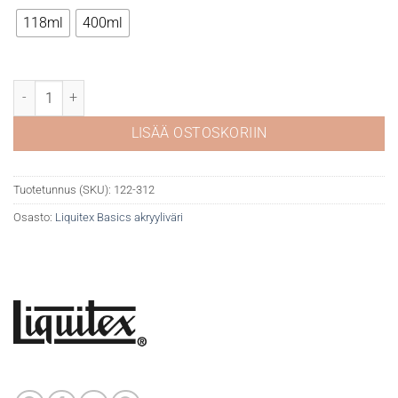
12,90 €
118ml
400ml
Liquitex Basics 312 Light Green Permanent määrä
LISÄÄ OSTOSKORIIN
Tuotetunnus (SKU):
122-312
Osasto:
Liquitex Basics akryyliväri