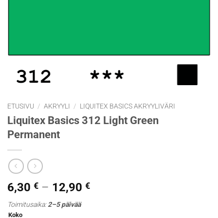
ETUSIVU
/
AKRYYLI
/
LIQUITEX BASICS AKRYYLIVÄRI
Liquitex Basics 312 Light Green
Permanent
Hintaluokka:
6,30
€
–
12,90
€
6,30 €
Toimitusaika:
2–5 päivää
-
Koko