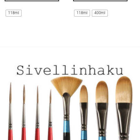
Tällä
Tällä
tuotteella
tuotteella
118ml
118ml
400ml
on
on
useampi
useampi
muunnelma.
muunnelma.
Voit
Voit
tehdä
tehdä
valinnat
valinnat
tuotteen
tuotteen
sivulla.
sivulla.