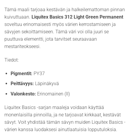
Tämä maali tarjoaa kestävän ja halkeilemattoman pinnan
kuivuttuaan.
Liquitex Basics 312 Light Green Permanent
soveltuu erinomaisesti myös värien kerrostamiseen ja
sävyjen sekoittamiseen. Tämä väri voi olla juuri se
puuttuva elementti, jota tarvitset seuraavaan
mestariteokseesi.
Tiedot:
Pigmentit:
PY37
Peittävyys:
Läpinäkyvä
Valonkesto:
Erinomainen (II)
Liquitex Basics -sarjan maaleja voidaan käyttää
monenlaisilla pinnoilla, ja ne tarjoavat kirkkaat, kestävät
sävyt. Voit yhdistää tämän sävyn muiden Liquitex Basics -
värien kanssa luodaksesi ainutlaatuisia lopputuloksia.