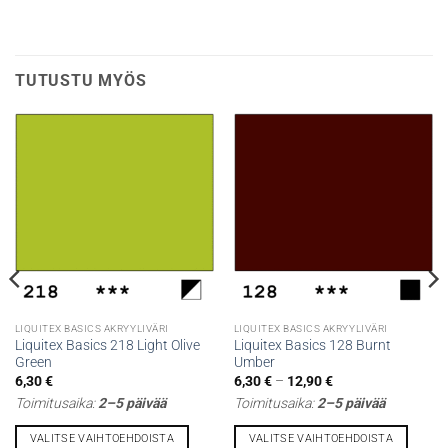
TUTUSTU MYÖS
LIQUITEX BASICS AKRYYLIVÄRI
LIQUITEX BASICS AKRYYLIVÄRI
Liquitex Basics 218 Light Olive
Liquitex Basics 128 Burnt
Green
Umber
Hintaluokka:
6,30
€
6,30
€
–
12,90
€
6,30 €
Toimitusaika:
2–5 päivää
Toimitusaika:
2–5 päivää
-
12,90 €
VALITSE VAIHTOEHDOISTA
VALITSE VAIHTOEHDOISTA