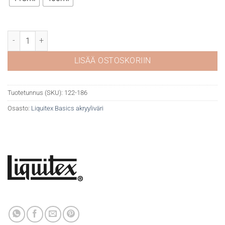
Liquitex Basics 186 Dioxazine purple määrä
LISÄÄ OSTOSKORIIN
Tuotetunnus (SKU):
122-186
Osasto:
Liquitex Basics akryyliväri