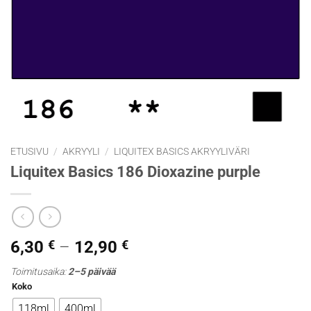
ETUSIVU
/
AKRYYLI
/
LIQUITEX BASICS AKRYYLIVÄRI
Liquitex Basics 186 Dioxazine purple
Hintaluokka:
6,30
€
–
12,90
€
6,30 €
Toimitusaika:
2–5 päivää
-
Koko
12,90 €
118ml
400ml