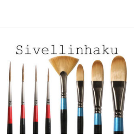
useampi
useampi
muunnelma.
muunnelma.
Voit
Voit
tehdä
tehdä
valinnat
valinnat
tuotteen
tuotteen
sivulla.
sivulla.