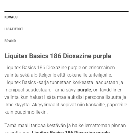
KUVAUS
LISÄTIEDOT
BRAND
Liquitex Basics 186 Dioxazine purple
Liquitex Basics 186 Dioxazine purple on erinomainen
valinta sekä aloittelijoille että kokeneille taiteilijoille.
Liquitex Basics -sarja tunnetaan korkeasta laadustaan ja
monipuolisuudestaan. Tämä sävy,
purple
, on täydellinen
valinta, kun haluat lisätä maalauksiisi persoonallisuutta ja
ilmeikkyyttä. Akryylimaalit sopivat niin kankaille, papereille
kuin puupinnoillekin.
Tämä maali tarjoaa kestävän ja halkeilemattoman pinnan
kuivuttuaan.
Liquitex Basics 186 Dioxazine purple