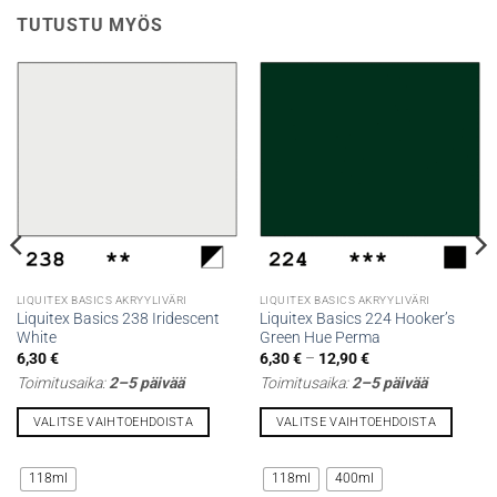
TUTUSTU MYÖS
LIQUITEX BASICS AKRYYLIVÄRI
LIQUITEX BASICS AKRYYLIVÄRI
Liquitex Basics 238 Iridescent
Liquitex Basics 224 Hooker’s
White
Green Hue Perma
Hintaluokka:
6,30
€
6,30
€
–
12,90
€
6,30 €
Toimitusaika:
2–5 päivää
Toimitusaika:
2–5 päivää
-
12,90 €
VALITSE VAIHTOEHDOISTA
VALITSE VAIHTOEHDOISTA
Tällä
Tällä
tuotteella
tuotteella
118ml
118ml
400ml
on
on