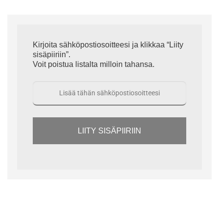
Kirjoita sähköpostiosoitteesi ja klikkaa “Liity
sisäpiiriin”.
Voit poistua listalta milloin tahansa.
LIITY SISÄPIIRIIN