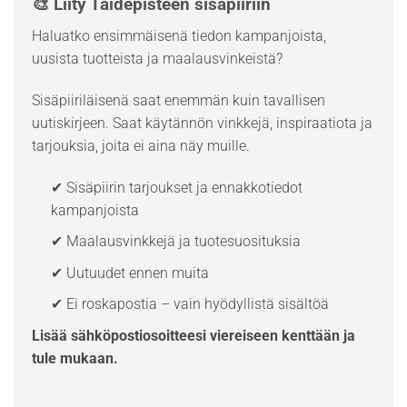
🎨 Liity Taidepisteen sisäpiiriin
Haluatko ensimmäisenä tiedon kampanjoista,
uusista tuotteista ja maalausvinkeistä?
Sisäpiiriläisenä saat enemmän kuin tavallisen
uutiskirjeen. Saat käytännön vinkkejä, inspiraatiota ja
tarjouksia, joita ei aina näy muille.
✔ Sisäpiirin tarjoukset ja ennakkotiedot
kampanjoista
✔ Maalausvinkkejä ja tuotesuosituksia
✔ Uutuudet ennen muita
✔ Ei roskapostia – vain hyödyllistä sisältöä
Lisää sähköpostiosoitteesi viereiseen kenttään ja
tule mukaan.