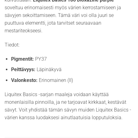
soveltuu erinomaisesti myös värien kerrostamiseen ja
sävyjen sekoittamiseen. Tämä väri voi olla juuri se
puuttuva elementti, jota tarvitset seuraavaan
mestariteokseesi.
Tiedot:
Pigmentit:
PY37
Peittävyys:
Läpinäkyvä
Valonkesto:
Erinomainen (II)
Liquitex Basics -sarjan maaleja voidaan käyttää
monenlaisilla pinnoilla, ja ne tarjoavat kirkkaat, kestävät
sävyt. Voit yhdistää tämän sävyn muiden Liquitex Basics -
värien kanssa luodaksesi ainutlaatuisia lopputuloksia.