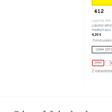
LIQUITEX PRO
Liquitex akry
medium azo
4,20
€
Toimitusaika
LISÄÄ OST
Tällä
tuotteella
2mm
15
on
2 varastos
useampi
muunnelma.
Voit
tehdä
valinnat
tuotteen
sivulla.