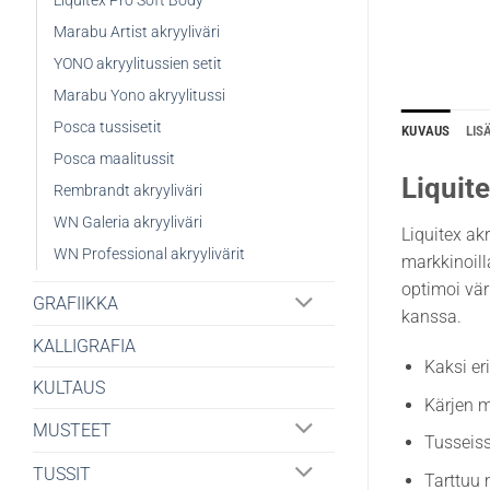
Liquitex Pro Soft Body
Marabu Artist akryyliväri
YONO akryylitussien setit
Marabu Yono akryylitussi
Posca tussisetit
KUVAUS
LIS
Posca maalitussit
Liquit
Rembrandt akryyliväri
WN Galeria akryyliväri
Liquitex ak
WN Professional akryylivärit
markkinoill
optimoi vär
GRAFIIKKA
kanssa.
KALLIGRAFIA
Kaksi e
KULTAUS
Kärjen 
MUSTEET
Tusseiss
TUSSIT
Tarttuu 