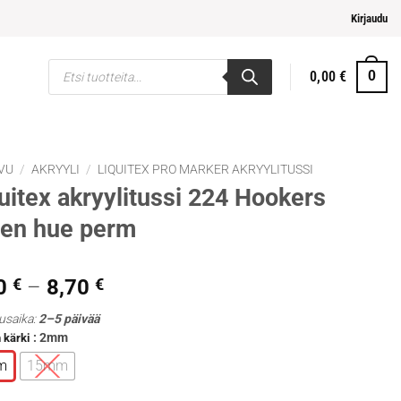
ja helpompi maksaminen
Kirjaudu
Products
0,00
€
0
search
VU
/
AKRYYLI
/
LIQUITEX PRO MARKER AKRYYLITUSSI
uitex akryylitussi 224 Hookers
een hue perm
Hintaluokka:
0
€
–
8,70
€
4,20 €
usaika:
2–5 päivää
-
: 2mm
 kärki
8,70 €
m
15mm