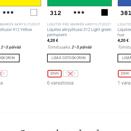
 MARKER AKRYYLITUSSIT
LIQUITEX PRO MARKER AKRYYLITUSSIT
LIQUIT
ylitussi 412 Yellow
Liquitex akryylitussi 312 Light green
Liquite
permanent
hue
4,20
€
4,20
€
:
2–5 päivää
Toimitusaika:
2–5 päivää
Toimitu
OSKORIIN
LISÄÄ OSTOSKORIIN
LISÄ
Tällä
Tällä
tuotteella
tuottee
mm
2mm
15mm
2mm
on
on
sa
6 varastossa
1 vara
useampi
useamp
muunnelma.
muunne
Voit
Voit
tehdä
tehdä
valinnat
valinna
tuotteen
tuottee
sivulla.
sivulla.