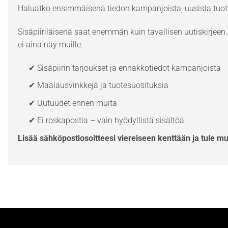
Haluatko ensimmäisenä tiedon kampanjoista, uusista tuott
Sisäpiiriläisenä saat enemmän kuin tavallisen uutiskirjeen. 
ei aina näy muille.
✔ Sisäpiirin tarjoukset ja ennakkotiedot kampanjoista
✔ Maalausvinkkejä ja tuotesuosituksia
✔ Uutuudet ennen muita
✔ Ei roskapostia – vain hyödyllistä sisältöä
Lisää sähköpostiosoitteesi viereiseen kenttään ja tule m