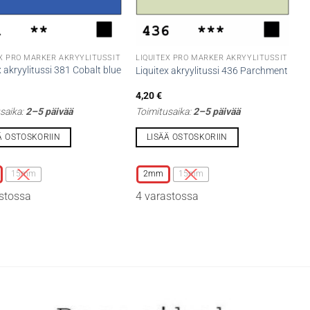
EX PRO MARKER AKRYYLITUSSIT
LIQUITEX PRO MARKER AKRYYLITUSSIT
x akryylitussi 381 Cobalt blue
Liquitex akryylitussi 436 Parchment
4,20
€
saika:
2–5 päivää
Toimitusaika:
2–5 päivää
Ä OSTOSKORIIN
LISÄÄ OSTOSKORIIN
Tällä
lla
tuotteella
15mm
2mm
15mm
on
stossa
4 varastossa
i
useampi
lma.
muunnelma.
Voit
tehdä
t
valinnat
n
tuotteen
sivulla.