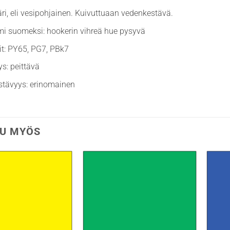
äri, eli vesipohjainen. Kuivuttuaan vedenkestävä.
mi suomeksi: hookerin vihreä hue pysyvä
t: PY65, PG7, PBk7
ys: peittävä
stävyys: erinomainen
U MYÖS