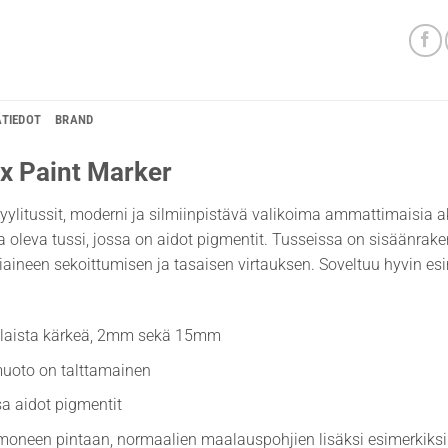
ÄTIEDOT
BRAND
ex Paint Marker
ryylitussit, moderni ja silmiinpistävä valikoima ammattimaisia akr
a oleva tussi, jossa on aidot pigmentit. Tusseissa on sisäänrak
iaineen sekoittumisen ja tasaisen virtauksen. Soveltuu hyvin esi
rilaista kärkeä, 2mm sekä 15mm
muoto on talttamainen
a aidot pigmentit
moneen pintaan, normaalien maalauspohjien lisäksi esimerkiksi k