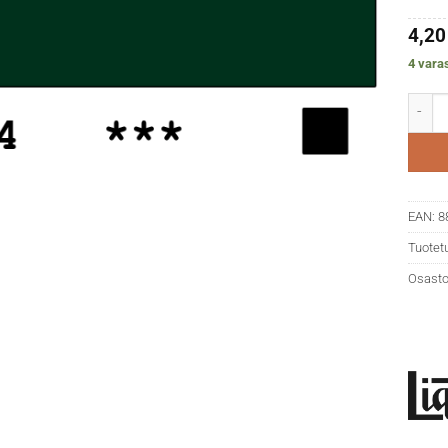
4,2
4 vara
Liquit
EAN:
8
Tuotet
Osasto