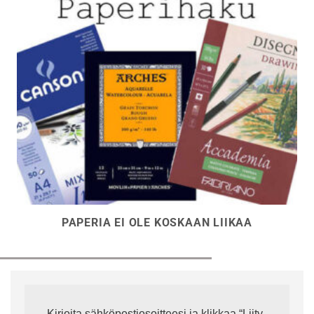
PAPERIA EI OLE KOSKAAN LIIKAA
Kirjoita sähköpostiosoitteesi ja klikkaa “Liity