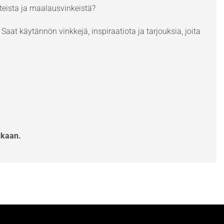
eista ja maalausvinkeistä?
Saat käytännön vinkkejä, inspiraatiota ja tarjouksia, joita
ukaan.