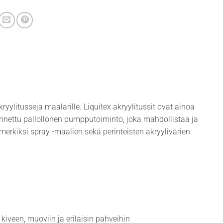
yylitusseja maalarille. Liquitex akryylitussit ovat ainoa
ennettu pallollonen pumpputoiminto, joka mahdollistaa ja
merkiksi spray -maalien sekä perinteisten akryylivärien
iveen, muoviin ja erilaisin pahveihin