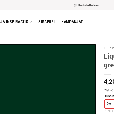
🛒
Uudistettu kassa
– nopeampi 
JA INSPIRAATIO
SISÄPIIRI
KAMPANJAT
ETUSI
Liq
gr
4,2
Toimit
Tussin
2m
POISTA