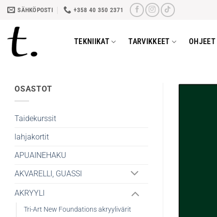
Skip
SÄHKÖPOSTI
+358 40 350 2371
to
content
TEKNIIKAT
TARVIKKEET
OHJEET 
OSASTOT
Taidekurssit
lahjakortit
APUAINEHAKU
AKVARELLI, GUASSI
AKRYYLI
Tri-Art New Foundations akryylivärit