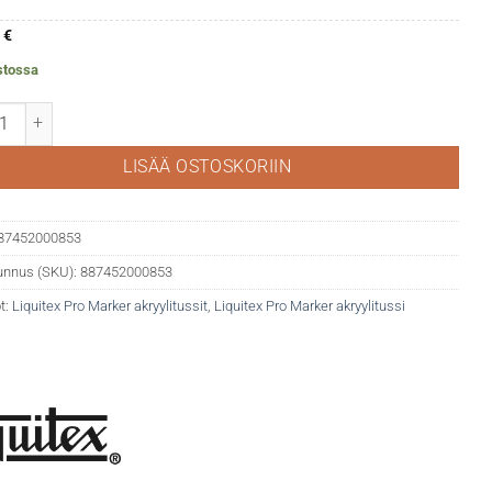
0
€
stossa
ex akryylitussi 224 Hookers green hue perm määrä
LISÄÄ OSTOSKORIIN
87452000853
unnus (SKU):
887452000853
t:
Liquitex Pro Marker akryylitussit
,
Liquitex Pro Marker akryylitussi