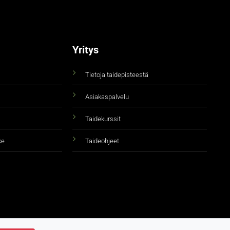
Yritys
Tietoja taidepisteestä
Asiakaspalvelu
Taidekurssit
ke
Taideohjeet