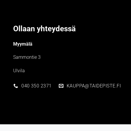
Ollaan yhteydessä
Myymälä
Sammontie 3
Ulvila
040 350 2371
KAUPPA@TAIDEPISTE.FI