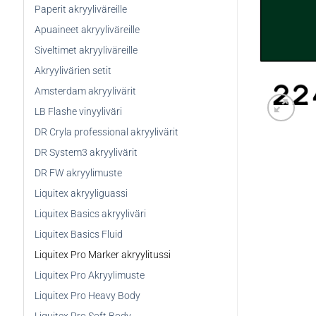
Paperit akryyliväreille
Apuaineet akryyliväreille
Siveltimet akryyliväreille
Akryylivärien setit
Amsterdam akryylivärit
LB Flashe vinyyliväri
DR Cryla professional akryylivärit
DR System3 akryylivärit
DR FW akryylimuste
Liquitex akryyliguassi
Liquitex Basics akryyliväri
Liquitex Basics Fluid
Liquitex Pro Marker akryylitussi
Liquitex Pro Akryylimuste
Liquitex Pro Heavy Body