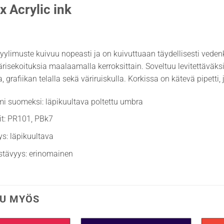
x Acrylic ink
ryylimuste kuivuu nopeasti ja on kuivuttuaan täydellisesti vede
ärisekoituksia maalaamalla kerroksittain. Soveltuu levitettäväksi m
, grafiikan telalla sekä väriruiskulla. Korkissa on kätevä pipetti,
mi suomeksi: läpikuultava poltettu umbra
it: PR101, PBk7
ys: läpikuultava
stävyys: erinomainen
U MYÖS