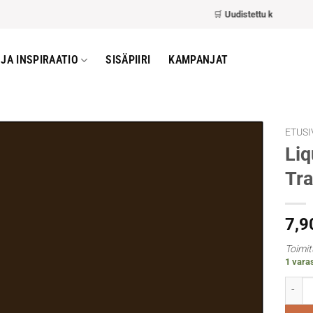
🛒
Uudistettu kassa
– nopea
JA INSPIRAATIO
SISÄPIIRI
KAMPANJAT
ETUSI
Liq
Tra
7,9
Toimit
1 varas
Liquit