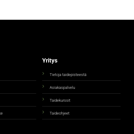
Yritys
Tietoja taidepisteestä
Asiakaspalvelu
Taidekurssit
ke
Taideohjeet