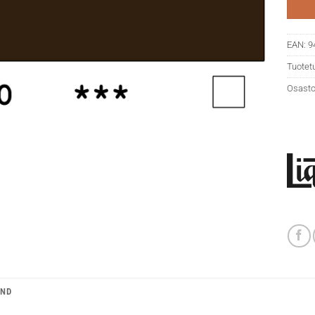
EAN:
9
Tuotet
Osasto
AND