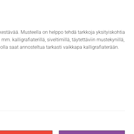
nkestävää. Musteella on helppo tehdä tarkkoja yksityiskohtia
m. kalligrafiaterillä, siveltimillä, täytettäviin mustekynillä,
 jolla saat annosteltua tarkasti vaikkapa kalligrafiaterään.