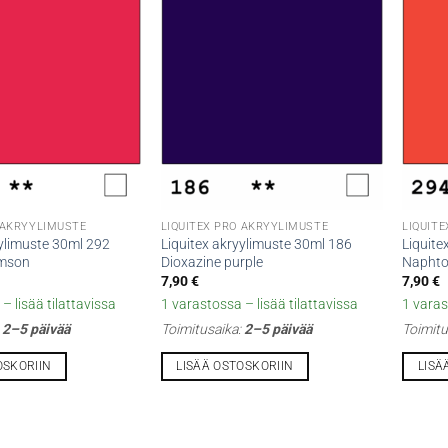
 AKRYYLIMUSTE
LIQUITEX PRO AKRYYLIMUSTE
LIQUIT
yylimuste 30ml 292
Liquitex akryylimuste 30ml 186
Liquite
imson
Dioxazine purple
Naphtol
7,90
€
7,90
€
– lisää tilattavissa
1 varastossa – lisää tilattavissa
1 varas
:
2–5 päivää
Toimitusaika:
2–5 päivää
Toimitu
OSKORIIN
LISÄÄ OSTOSKORIIN
LISÄ