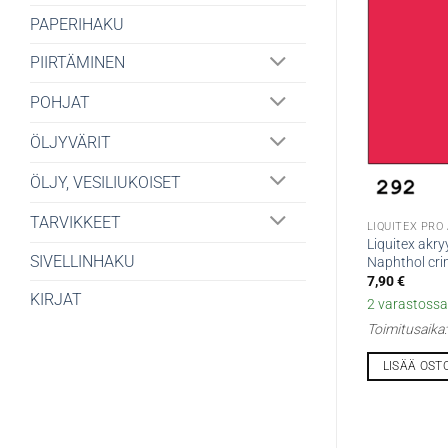
PAPERIHAKU
PIIRTÄMINEN
POHJAT
ÖLJYVÄRIT
ÖLJY, VESILIUKOISET
TARVIKKEET
LIQUITEX PRO
Liquitex akr
SIVELLINHAKU
Naphthol cr
7,90
€
KIRJAT
2 varastossa 
Toimitusaika
LISÄÄ OST