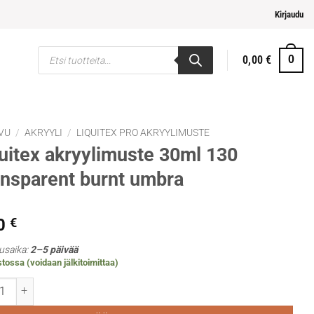
mpi ja helpompi maksaminen
Kirjaudu
Products
0,00
€
0
search
VU
/
AKRYYLI
/
LIQUITEX PRO AKRYYLIMUSTE
uitex akryylimuste 30ml 130
nsparent burnt umbra
0
€
usaika:
2–5 päivää
tossa (voidaan jälkitoimittaa)
ex akryylimuste 30ml 130 Transparent burnt umbra määrä