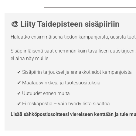
🎨 Liity Taidepisteen sisäpiiriin
Haluatko ensimmäisenä tiedon kampanjoista, uusista tuott
Sisäpiiriläisenä saat enemmän kuin tavallisen uutiskirjeen. 
ei aina näy muille.
✔ Sisäpiirin tarjoukset ja ennakkotiedot kampanjoista
✔ Maalausvinkkejä ja tuotesuosituksia
✔ Uutuudet ennen muita
✔ Ei roskapostia – vain hyödyllistä sisältöä
Lisää sähköpostiosoitteesi viereiseen kenttään ja tule m