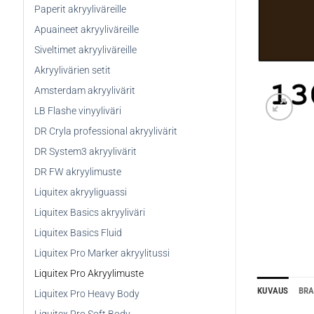
Paperit akryyliväreille
Apuaineet akryyliväreille
Siveltimet akryyliväreille
Akryylivärien setit
Amsterdam akryylivärit
LB Flashe vinyyliväri
DR Cryla professional akryylivärit
DR System3 akryylivärit
DR FW akryylimuste
Liquitex akryyliguassi
Liquitex Basics akryyliväri
Liquitex Basics Fluid
Liquitex Pro Marker akryylitussi
Liquitex Pro Akryylimuste
KUVAUS
BR
Liquitex Pro Heavy Body