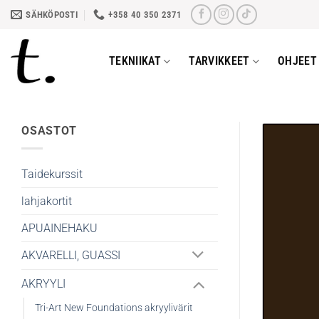
Skip
SÄHKÖPOSTI
+358 40 350 2371
to
content
TEKNIIKAT
TARVIKKEET
OHJEET 
OSASTOT
Taidekurssit
lahjakortit
APUAINEHAKU
AKVARELLI, GUASSI
AKRYYLI
Tri-Art New Foundations akryylivärit