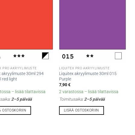
EX PRO AKRYYLIMUSTE
LIQUITEX PRO AKRYYLIMUSTE
x akryylimuste 30ml 294
Liquitex akryylimuste 30ml 015
 red light
Purple
7,90
€
tossa – lisää tilattavissa
2 varastossa – lisää tilattavissa
saika:
2–5 päivää
Toimitusaika:
2–5 päivää
Ä OSTOSKORIIN
LISÄÄ OSTOSKORIIN