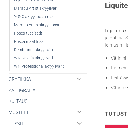
Liquitex Pro Soft Body
Liquite
Marabu Artist akryyliväri
YONO akryylitussien setit
Marabu Yono akryylitussi
Liquitex ak
Posca tussisetit
ja optisia v
Posca maalitussit
leimasimilla
Rembrandt akryyliväri
Värin ni
WN Galeria akryyliväri
WN Professional akryylivärit
Pigment
Peittävy
GRAFIIKKA
Värin ke
KALLIGRAFIA
KULTAUS
MUSTEET
TUTUST
TUSSIT