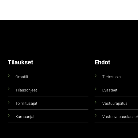
Tilaukset
Ehdot
Omatili
Tietosuoja
Tilausohjeet
Evästeet
Toimitusajat
Vastuurajoitus
Kampanjat
Vastuuvapauslause