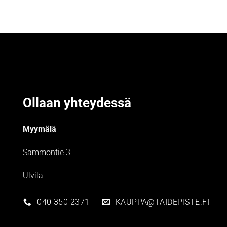
Ollaan yhteydessä
Myymälä
Sammontie 3
Ulvila
040 350 2371
KAUPPA@TAIDEPISTE.FI