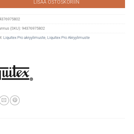
LISÄÄ OSTOSKORIIN
4376975802
unnus (SKU):
94376975802
t:
Liquitex Pro akryylimuste
,
Liquitex Pro Akryylimuste