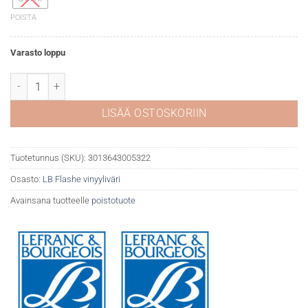
POISTA
Varasto loppu
LB Flashe vinyyliväri 547 Grey green määrä
LISÄÄ OSTOSKORIIN
Tuotetunnus (SKU):
3013643005322
Osasto:
LB Flashe vinyyliväri
Avainsana tuotteelle
poistotuote