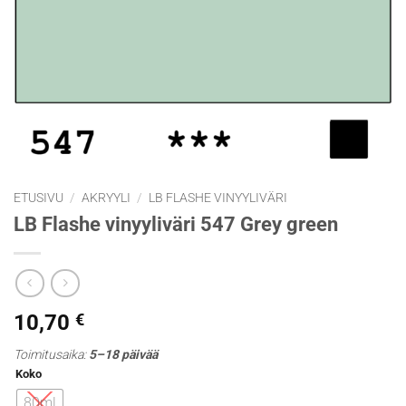
ETUSIVU
/
AKRYYLI
/
LB FLASHE VINYYLIVÄRI
LB Flashe vinyyliväri 547 Grey green
10,70
€
Toimitusaika:
5–18 päivää
Koko
80ml