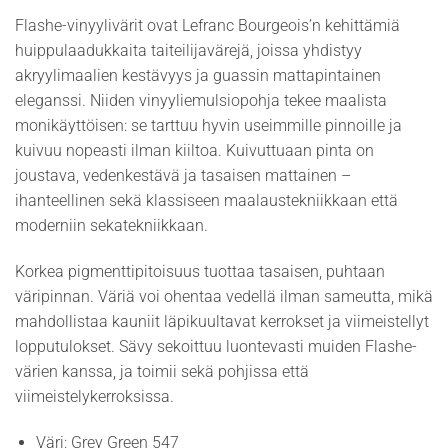
Flashe-vinyylivärit ovat Lefranc Bourgeois’n kehittämiä
huippulaadukkaita taiteilijavärejä, joissa yhdistyy
akryylimaalien kestävyys ja guassin mattapintainen
eleganssi. Niiden vinyyliemulsiopohja tekee maalista
monikäyttöisen: se tarttuu hyvin useimmille pinnoille ja
kuivuu nopeasti ilman kiiltoa. Kuivuttuaan pinta on
joustava, vedenkestävä ja tasaisen mattainen –
ihanteellinen sekä klassiseen maalaustekniikkaan että
moderniin sekatekniikkaan.
Korkea pigmenttipitoisuus tuottaa tasaisen, puhtaan
väripinnan. Väriä voi ohentaa vedellä ilman sameutta, mikä
mahdollistaa kauniit läpikuultavat kerrokset ja viimeistellyt
lopputulokset. Sävy sekoittuu luontevasti muiden Flashe-
värien kanssa, ja toimii sekä pohjissa että
viimeistelykerroksissa.
Väri: Grey Green 547