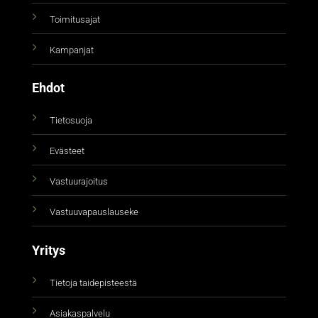
Toimitusajat
Kampanjat
Ehdot
Tietosuoja
Evästeet
Vastuurajoitus
Vastuuvapauslauseke
Yritys
Tietoja taidepisteestä
Asiakaspalvelu