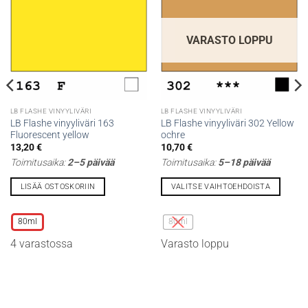
VARASTO LOPPU
LB FLASHE VINYYLIVÄRI
LB FLASHE VINYYLIVÄRI
LB Flashe vinyyliväri 163
LB Flashe vinyyliväri 302 Yellow
Fluorescent yellow
ochre
13,20
€
10,70
€
Toimitusaika:
2–5 päivää
Toimitusaika:
5–18 päivää
LISÄÄ OSTOSKORIIN
VALITSE VAIHTOEHDOISTA
Tällä
Tällä
tuotteella
tuotteella
80ml
80ml
on
on
4 varastossa
Varasto loppu
useampi
useampi
muunnelma.
muunnelma.
Voit
Voit
tehdä
tehdä
valinnat
valinnat