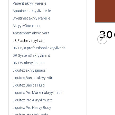
Paperit akryyliväreille
Apuaineet akryyliväreille
Siveltimet akryyliväreille
Akryylivärien setit
Amsterdam akryylivärit
LB Flashe vinyyliväri
DR Cryla professional akryylivärit
DR System3 akryylivärit
DR FW akryylimuste
Liquitex akryyliguassi
Liquitex Basics akryyliväri
Liquitex Basics Fluid
Liquitex Pro Marker akryylitussi
Liquitex Pro Akryylimuste
Liquitex Pro Heavy Body