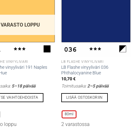
VARASTO LOPPU
HE VINYYLIVÄRI
LB FLASHE VINYYLIVÄRI
he vinyyliväri 191 Naples
LB Flashe vinyyliväri 036
 Hue
Phthalocyanine Blue
€
10,70
€
saika:
5–18 päivää
Toimitusaika:
2–5 päivää
TSE VAIHTOEHDOISTA
LISÄÄ OSTOSKORIIN
Tällä
lla
tuotteella
80ml
on
o loppu
2 varastossa
i
useampi
lma.
muunnelma.