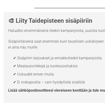
🎨 Liity Taidepisteen sisäpiiriin
Haluatko ensimmäisenä tiedon kampanjoista, uusista tuott
Sisäpiiriläisenä saat enemmän kuin tavallisen uutiskirjeen. 
ei aina näy muille.
✔ Sisäpiirin tarjoukset ja ennakkotiedot kampanjoista
✔ Maalausvinkkejä ja tuotesuosituksia
✔ Uutuudet ennen muita
✔ Ei roskapostia – vain hyödyllistä sisältöä
Lisää sähköpostiosoitteesi viereiseen kenttään ja tule m