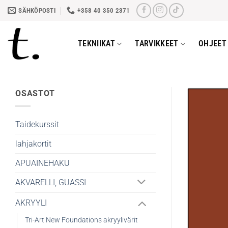
Skip
SÄHKÖPOSTI
+358 40 350 2371
to
content
TEKNIIKAT
TARVIKKEET
OHJEET 
OSASTOT
Taidekurssit
lahjakortit
APUAINEHAKU
AKVARELLI, GUASSI
AKRYYLI
Tri-Art New Foundations akryylivärit