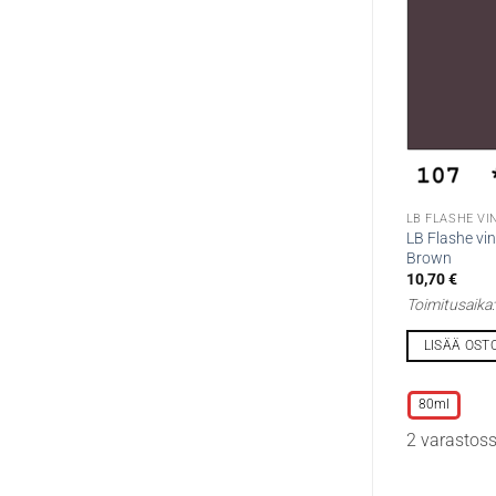
LB FLASHE VI
LB Flashe vin
Brown
10,70
€
Toimitusaika
LISÄÄ OST
Tällä
tuotteella
80ml
on
2 varastos
useampi
muunnelma.