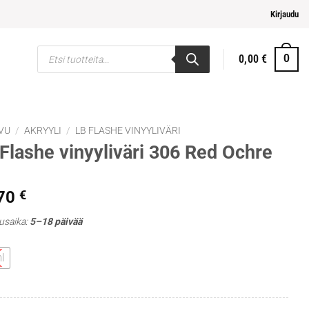
ja helpompi maksaminen
Kirjaudu
Products
0,00
€
0
search
VU
/
AKRYYLI
/
LB FLASHE VINYYLIVÄRI
Flashe vinyyliväri 306 Red Ochre
,70
€
usaika:
5–18 päivää
l