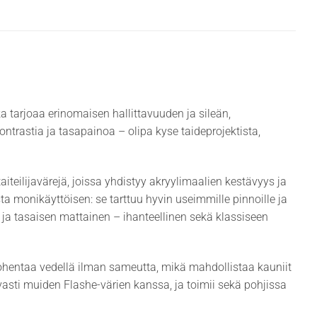
a tarjoaa erinomaisen hallittavuuden ja sileän,
ntrastia ja tasapainoa – olipa kyse taideprojektista,
iteilijavärejä, joissa yhdistyy akryylimaalien kestävyys ja
a monikäyttöisen: se tarttuu hyvin useimmille pinnoille ja
 ja tasaisen mattainen – ihanteellinen sekä klassiseen
 ohentaa vedellä ilman sameutta, mikä mahdollistaa kauniit
evasti muiden Flashe-värien kanssa, ja toimii sekä pohjissa