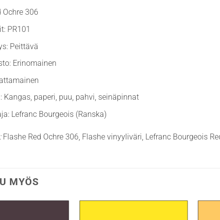
d Ochre 306
it: PR101
ys: Peittävä
sto: Erinomainen
Mattamainen
: Kangas, paperi, puu, pahvi, seinäpinnat
ja: Lefranc Bourgeois (Ranska)
:
Flashe Red Ochre 306, Flashe vinyyliväri, Lefranc Bourgeois R
U MYÖS