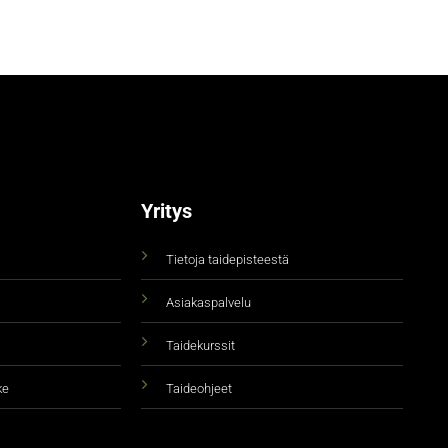
Yritys
Tietoja taidepisteestä
Asiakaspalvelu
Taidekurssit
ke
Taideohjeet