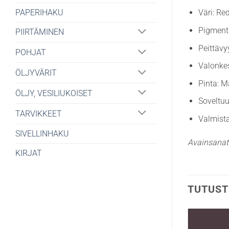
PAPERIHAKU
Väri: Re
Pigment
PIIRTÄMINEN
Peittävy
POHJAT
Valonke
ÖLJYVÄRIT
Pinta: 
ÖLJY, VESILIUKOISET
Soveltuu
TARVIKKEET
Valmista
SIVELLINHAKU
Avainsanat
KIRJAT
TUTUST