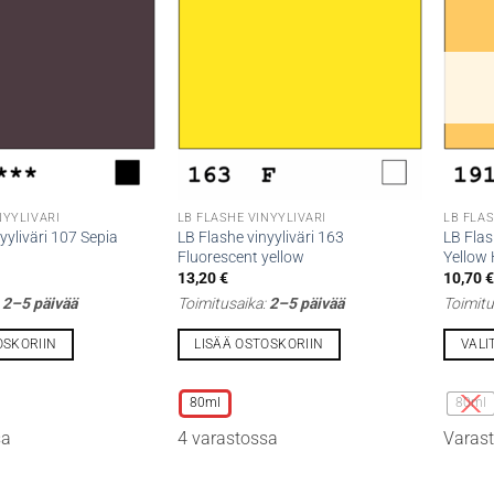
NYYLIVÄRI
LB FLASHE VINYYLIVÄRI
LB FLAS
yyliväri 107 Sepia
LB Flashe vinyyliväri 163
LB Flas
Fluorescent yellow
Yellow
13,20
€
10,70
:
2–5 päivää
Toimitusaika:
2–5 päivää
Toimitu
OSKORIIN
LISÄÄ OSTOSKORIIN
VALI
Tällä
Tällä
tuotteella
tuottee
80ml
80ml
on
on
sa
4 varastossa
Varast
useampi
useamp
muunnelma.
muunne