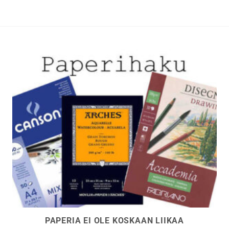
Voit
tehdä
t
valinnat
n
tuotteen
sivulla.
PAPERIA EI OLE KOSKAAN LIIKAA