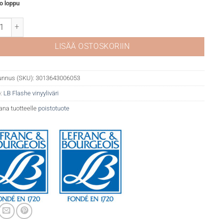
o loppu
she vinyyliväri 306 Red Ochre määrä
LISÄÄ OSTOSKORIIN
unnus (SKU):
3013643006053
:
LB Flashe vinyyliväri
ana tuotteelle
poistotuote