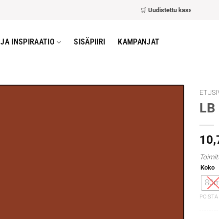
🛒
Uudistettu kassa
– nopeampi 
JA INSPIRAATIO
SISÄPIIRI
KAMPANJAT
ETUSI
LB 
10
Toimit
Koko
80m
POISTA