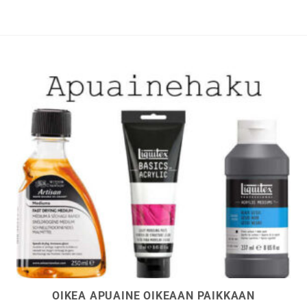
Voit
Voit
tehdä
tehdä
valinnat
valinna
tuotteen
tuottee
sivulla.
sivulla.
OIKEA APUAINE OIKEAAN PAIKKAAN