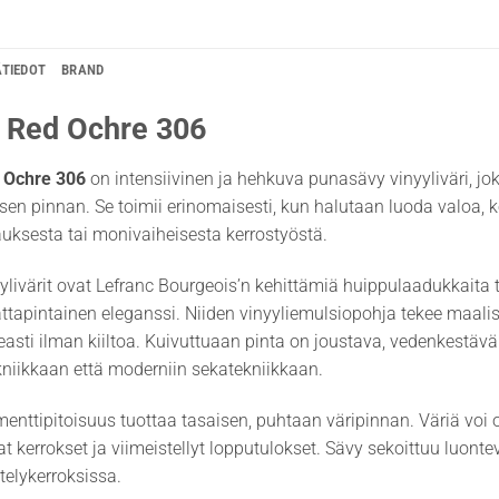
ÄTIEDOT
BRAND
 Red Ochre 306
 Ochre 306
on intensiivinen ja hehkuva punasävy vinyyliväri, jok
en pinnan. Se toimii erinomaisesti, kun halutaan luoda valoa, ko
ksesta tai monivaiheisesta kerrostyöstä.
ylivärit ovat Lefranc Bourgeois’n kehittämiä huippulaadukkaita ta
tapintainen eleganssi. Niiden vinyyliemulsiopohja tekee maalist
asti ilman kiiltoa. Kuivuttuaan pinta on joustava, vedenkestävä
niikkaan että moderniin sekatekniikkaan.
enttipitoisuus tuottaa tasaisen, puhtaan väripinnan. Väriä voi
at kerrokset ja viimeistellyt lopputulokset. Sävy sekoittuu luont
stelykerroksissa.