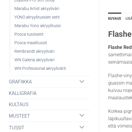
Liquitex Pro Soft Body
Marabu Artist akryyliväri
YONO akryylitussien setit
KUVAUS
LIS
Marabu Yono akryylitussi
Flashe
Posca tussisetit
Posca maalitussit
Flashe Red
Rembrandt akryyliväri
samettimais
WN Galeria akryyliväri
seinämaalau
WN Professional akryylivärit
Flashe-viny
GRAFIIKKA
guassin mat
kuivuu nope
KALLIGRAFIA
maalaustek
KULTAUS
Korkea pigm
MUSTEET
läpikuultav
että viimei
TUSSIT