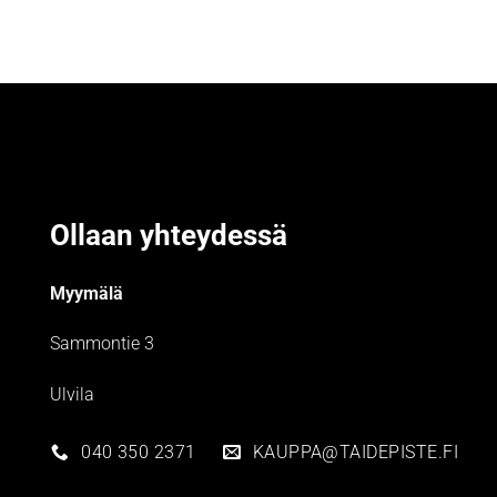
Ollaan yhteydessä
Myymälä
Sammontie 3
Ulvila
040 350 2371
KAUPPA@TAIDEPISTE.FI