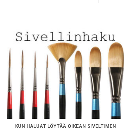
Voit
tehdä
valinnat
tuotteen
sivulla.
KUN HALUAT LÖYTÄÄ OIKEAN SIVELTIMEN