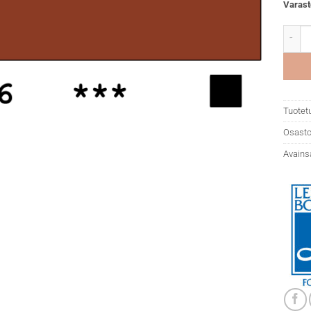
Varast
LB Fla
Tuotet
Osasto
Avains