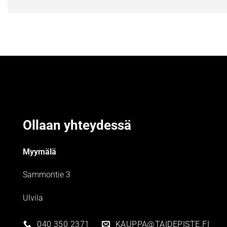
Ollaan yhteydessä
Myymälä
Sammontie 3
Ulvila
040 350 2371
KAUPPA@TAIDEPISTE.FI