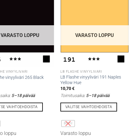
VARASTO LOPPU
VARASTO LOPPU
HE VINYYLIVÄRI
LB FLASHE VINYYLIVÄRI
LB Flashe vinyyliväri 191 Naples
he vinyyliväri 265 Black
Yellow Hue
€
10,70
€
saika:
5–18 päivää
Toimitusaika:
5–18 päivää
TSE VAIHTOEHDOISTA
VALITSE VAIHTOEHDOISTA
Tällä
lla
tuotteella
80ml
on
o loppu
Varasto loppu
i
useampi