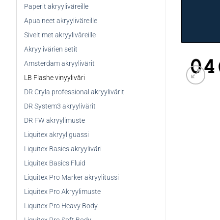
Paperit akryyliväreille
Apuaineet akryyliväreille
Siveltimet akryyliväreille
Akryylivärien setit
Amsterdam akryylivärit
LB Flashe vinyyliväri
DR Cryla professional akryylivärit
DR System3 akryylivärit
DR FW akryylimuste
Liquitex akryyliguassi
Liquitex Basics akryyliväri
Liquitex Basics Fluid
Liquitex Pro Marker akryylitussi
Liquitex Pro Akryylimuste
Liquitex Pro Heavy Body