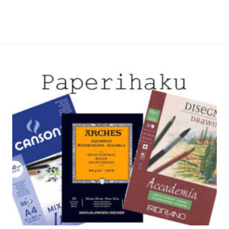
lma.
muunnelma.
Voit
tehdä
t
valinnat
n
tuotteen
sivulla.