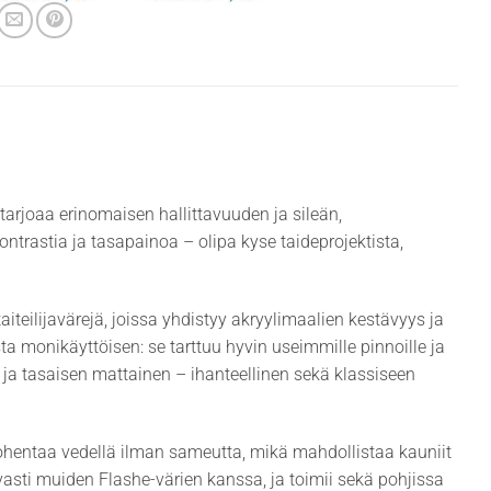
 tarjoaa erinomaisen hallittavuuden ja sileän,
ntrastia ja tasapainoa – olipa kyse taideprojektista,
iteilijavärejä, joissa yhdistyy akryylimaalien kestävyys ja
a monikäyttöisen: se tarttuu hyvin useimmille pinnoille ja
 ja tasaisen mattainen – ihanteellinen sekä klassiseen
 ohentaa vedellä ilman sameutta, mikä mahdollistaa kauniit
evasti muiden Flashe-värien kanssa, ja toimii sekä pohjissa