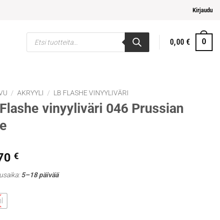
helpompi maksaminen
Kirjaudu
Products
0,00
€
0
search
VU
/
AKRYYLI
/
LB FLASHE VINYYLIVÄRI
Flashe vinyyliväri 046 Prussian
e
,70
€
usaika:
5–18 päivää
l