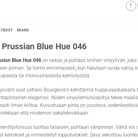
ÄTIEDOT
BRAND
 Prussian Blue Hue 046
ssian Blue Hue 046
on raikas ja puhdas sininen vinyyliväri, joka
en pinnan. Se toimii erinomaisesti, kun halutaan luoda valoa, ko
ksesta tai monivaiheisesta kerrostyöstä.
ylivärit ovat Lefranc Bourgeois’n kehittämiä huippulaadukkaita ta
tapintainen eleganssi. Niiden vinyyliemulsiopohja tekee maalist
asti ilman kiiltoa. Kuivuttuaan pinta on joustava, vedenkestävä
niikkaan että moderniin sekatekniikkaan.
enttipitoisuus tuottaa tasaisen, puhtaan väripinnan. Väriä voi
at kerrokset ja viimeistellyt lopputulokset. Sävy sekoittuu luont