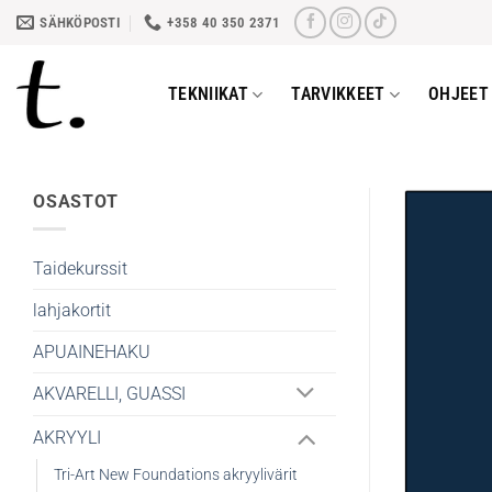
Skip
SÄHKÖPOSTI
+358 40 350 2371
to
content
TEKNIIKAT
TARVIKKEET
OHJEET 
OSASTOT
Taidekurssit
lahjakortit
APUAINEHAKU
AKVARELLI, GUASSI
AKRYYLI
Tri-Art New Foundations akryylivärit