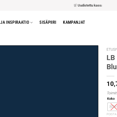
🛒
Uudistettu kassa
– nopeampi ja 
JA INSPIRAATIO
SISÄPIIRI
KAMPANJAT
ETUSI
LB 
Blu
10
Toimit
Koko
80m
POISTA