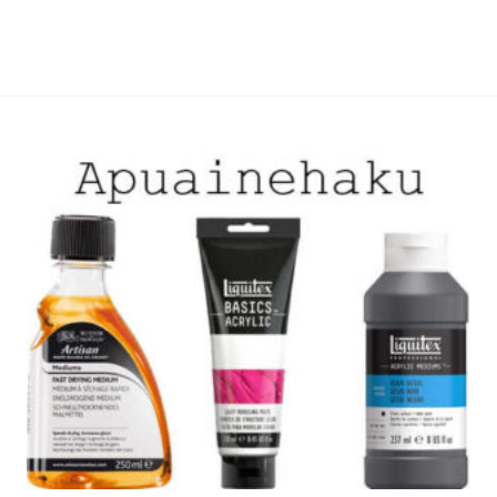
muunnelma.
muunne
Voit
Voit
tehdä
tehdä
valinnat
valinna
tuotteen
tuottee
sivulla.
sivulla.