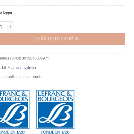
o loppu
she vinyyliväri 046 Prussian Blue määrä
LISÄÄ OSTOSKORIIN
unnus (SKU):
3013643005971
:
LB Flashe vinyyliväri
ana tuotteelle
poistotuote