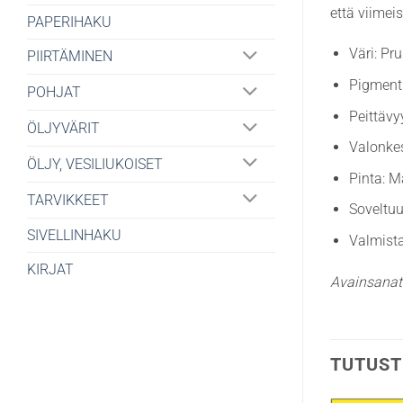
että viimei
PAPERIHAKU
Väri: Pr
PIIRTÄMINEN
Pigment
POHJAT
Peittävy
ÖLJYVÄRIT
Valonke
ÖLJY, VESILIUKOISET
Pinta: 
TARVIKKEET
Soveltuu
SIVELLINHAKU
Valmista
KIRJAT
Avainsanat
TUTUST