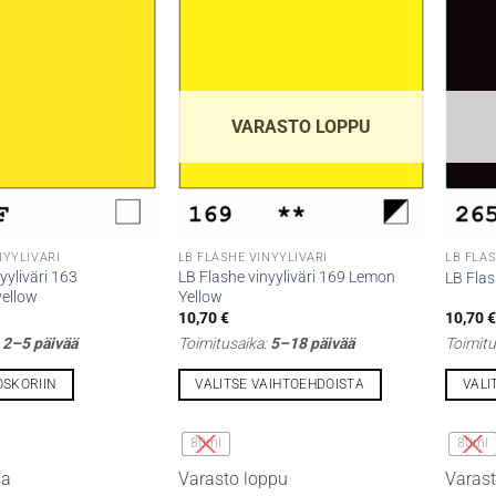
VARASTO LOPPU
NYYLIVÄRI
LB FLASHE VINYYLIVÄRI
LB FLAS
yyliväri 163
LB Flashe vinyyliväri 169 Lemon
LB Flas
yellow
Yellow
10,70
€
10,70
:
2–5 päivää
Toimitusaika:
5–18 päivää
Toimitu
OSKORIIN
VALITSE VAIHTOEHDOISTA
VALI
Tällä
Tällä
tuotteella
tuottee
80ml
80ml
on
on
sa
Varasto loppu
Varast
useampi
useamp