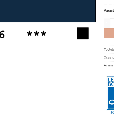
Varast
LB Fla
Tuotet
Osasto
Avains