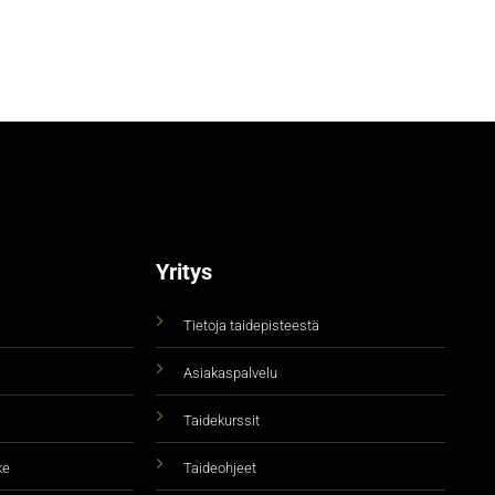
Yritys
Tietoja taidepisteestä
Asiakaspalvelu
Taidekurssit
ke
Taideohjeet