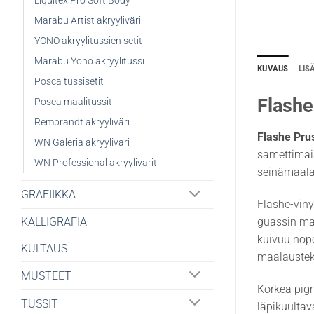
Liquitex Pro Soft Body
Marabu Artist akryyliväri
YONO akryylitussien setit
Marabu Yono akryylitussi
KUVAUS
LIS
Posca tussisetit
Flashe
Posca maalitussit
Rembrandt akryyliväri
Flashe Pru
WN Galeria akryyliväri
samettimais
WN Professional akryylivärit
seinämaalau
GRAFIIKKA
Flashe-viny
guassin mat
KALLIGRAFIA
kuivuu nope
KULTAUS
maalaustek
MUSTEET
Korkea pigm
TUSSIT
läpikuultav