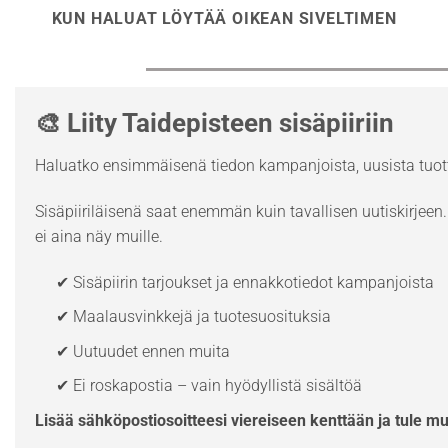
KUN HALUAT LÖYTÄÄ OIKEAN SIVELTIMEN
🎨 Liity Taidepisteen sisäpiiriin
Haluatko ensimmäisenä tiedon kampanjoista, uusista tuott
Sisäpiiriläisenä saat enemmän kuin tavallisen uutiskirjeen. 
ei aina näy muille.
✔ Sisäpiirin tarjoukset ja ennakkotiedot kampanjoista
✔ Maalausvinkkejä ja tuotesuosituksia
✔ Uutuudet ennen muita
✔ Ei roskapostia – vain hyödyllistä sisältöä
Lisää sähköpostiosoitteesi viereiseen kenttään ja tule m