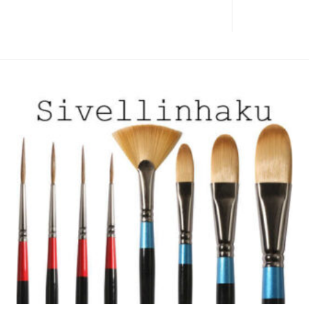
muunnelma.
Voit
tehdä
valinnat
tuotteen
sivulla.