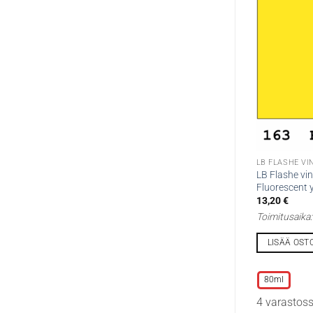
LB FLASHE VI
LB Flashe vin
Fluorescent 
13,20
€
Toimitusaika
LISÄÄ OST
Tällä
tuotteella
80ml
on
4 varastos
useampi