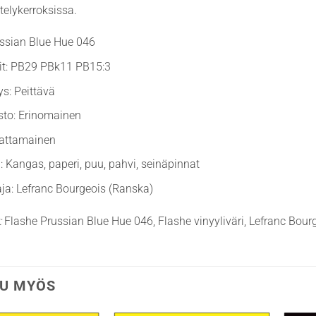
stelykerroksissa.
ussian Blue Hue 046
it: PB29 PBk11 PB15:3
ys: Peittävä
sto: Erinomainen
Mattamainen
: Kangas, paperi, puu, pahvi, seinäpinnat
ja: Lefranc Bourgeois (Ranska)
:
Flashe Prussian Blue Hue 046, Flashe vinyyliväri, Lefranc Bour
U MYÖS