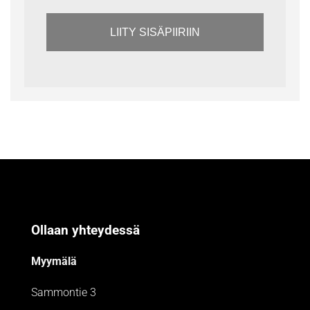
LIITY SISÄPIIRIIN
Ollaan yhteydessä
Myymälä
Sammontie 3