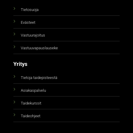
Tietosuoja
Evästeet
Vastuurajoitus
Vastuuvapauslauseke
Yritys
Tietoja taidepisteestä
Asiakaspalvelu
Taidekurssit
Taideohjeet