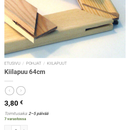
ETUSIVU
/
POHJAT
/
KIILAPUUT
Kiilapuu 64cm
3,80
€
Toimitusaika:
2–5 päivää
7 varastossa
Kiilapuu 64cm määrä