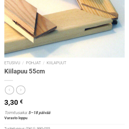
ETUSIVU
/
POHJAT
/
KIILAPUUT
Kiilapuu 55cm
3,30
€
Toimitusaika:
5–18 päivää
Varasto loppu
Tuotetunnus (SKU):
990-055