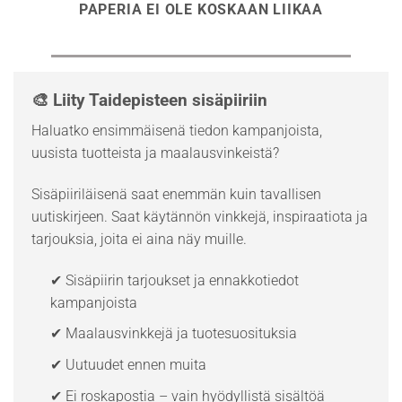
PAPERIA EI OLE KOSKAAN LIIKAA
🎨 Liity Taidepisteen sisäpiiriin
Haluatko ensimmäisenä tiedon kampanjoista,
uusista tuotteista ja maalausvinkeistä?
Sisäpiiriläisenä saat enemmän kuin tavallisen
uutiskirjeen. Saat käytännön vinkkejä, inspiraatiota ja
tarjouksia, joita ei aina näy muille.
✔ Sisäpiirin tarjoukset ja ennakkotiedot
kampanjoista
✔ Maalausvinkkejä ja tuotesuosituksia
✔ Uutuudet ennen muita
✔ Ei roskapostia – vain hyödyllistä sisältöä