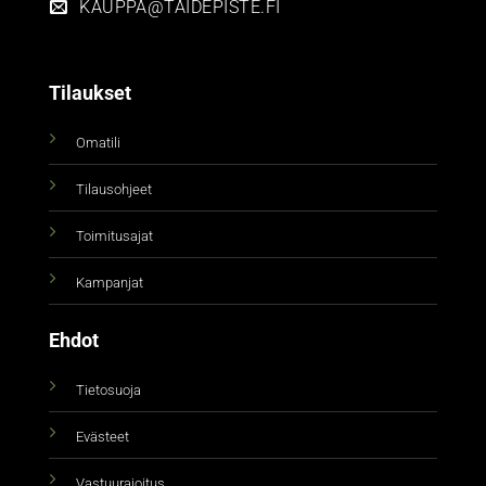
KAUPPA@TAIDEPISTE.FI
Tilaukset
Omatili
Tilausohjeet
Toimitusajat
Kampanjat
Ehdot
Tietosuoja
Evästeet
Vastuurajoitus