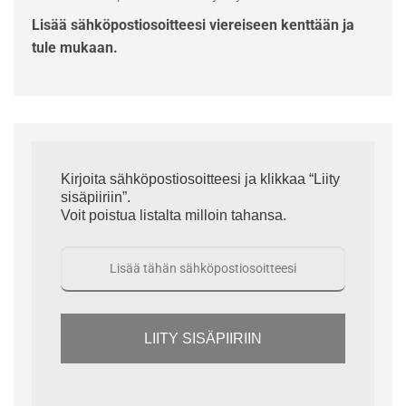
Lisää sähköpostiosoitteesi viereiseen kenttään ja
tule mukaan.
Kirjoita sähköpostiosoitteesi ja klikkaa “Liity
sisäpiiriin”.
Voit poistua listalta milloin tahansa.
LIITY SISÄPIIRIIN