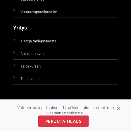
Vastuuvapauslauseke
Yritys
Tietoja taidepisteestä
Asiakaspalvelu
Taidekurssit
Taideohjeet
×
Voit peruuttaa tilauksesi 14 päivän kuluessa tuotteen
vastaanottamisesta.
PERUUTA TILAUS
Copyright 2026 ©
taidepiste.fi