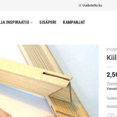
🛒
Uudistettu kassa
– nopeamp
JA INSPIRAATIO
SISÄPIIRI
KAMPANJAT
ETUSI
Kii
2,5
Toimit
Varast
Tuotet
Osasto