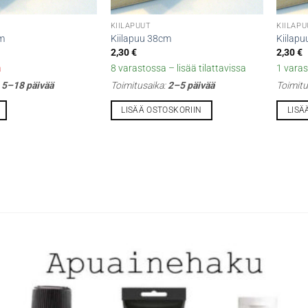
KIILAPUUT
KIILAP
cm
Kiilapuu 38cm
Kiilap
2,30
€
2,30
€
a
8 varastossa – lisää tilattavissa
1 varas
:
5–18 päivää
Toimitusaika:
2–5 päivää
Toimitu
LISÄÄ OSTOSKORIIN
LISÄ