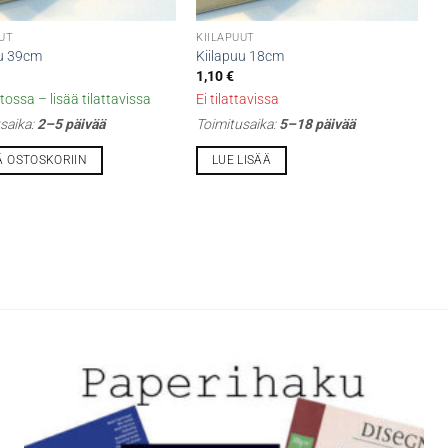
UUT
KIILAPUUT
uu 39cm
Kiilapuu 18cm
1,10
€
tossa – lisää tilattavissa
Ei tilattavissa
saika:
2–5 päivää
Toimitusaika:
5–18 päivää
Ä OSTOSKORIIN
LUE LISÄÄ