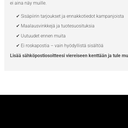
ei aina näy muille.
✔ Sisäpiirin tarjoukset ja ennakkotiedot kampanjoista
✔ Maalausvinkkejä ja tuotesuosituksia
✔ Uutuudet ennen muita
✔ Ei roskapostia – vain hyödyllistä sisältöä
Lisää sähköpostiosoitteesi viereiseen kenttään ja tule m