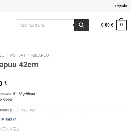
i ja helpompi maksaminen
Kirjaudu
Products
0,00
€
0
search
VU
/
POHJAT
/
KIILAPUUT
lapuu 42cm
0
€
usaika:
5–18 päivää
o loppu
unnus (SKU):
990-042
:
Kiilapuut