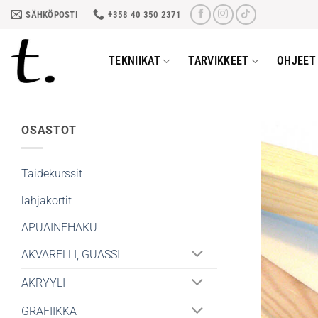
Skip
SÄHKÖPOSTI
+358 40 350 2371
to
content
TEKNIIKAT
TARVIKKEET
OHJEET 
OSASTOT
Taidekurssit
lahjakortit
APUAINEHAKU
AKVARELLI, GUASSI
AKRYYLI
GRAFIIKKA