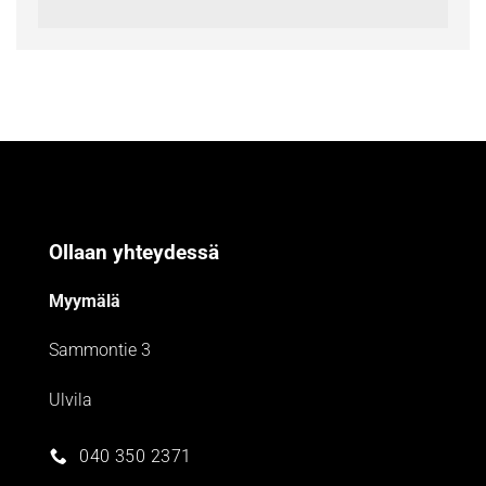
Ollaan yhteydessä
Myymälä
Sammontie 3
Ulvila
040 350 2371