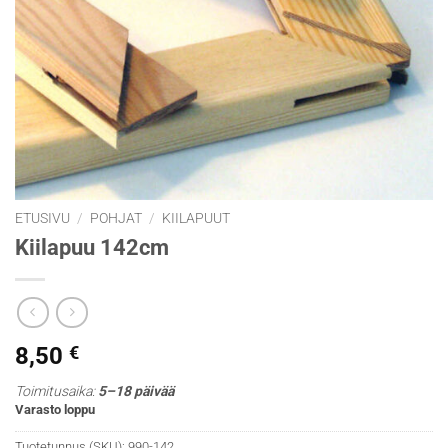
ETUSIVU
/
POHJAT
/
KIILAPUUT
Kiilapuu 142cm
8,50
€
Toimitusaika:
5–18 päivää
Varasto loppu
Tuotetunnus (SKU):
990-142