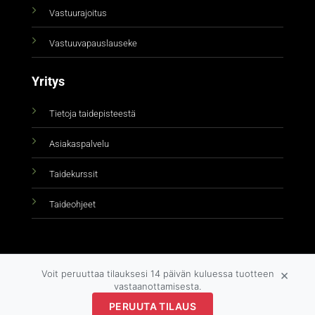
Vastuurajoitus
Vastuuvapauslauseke
Yritys
Tietoja taidepisteestä
Asiakaspalvelu
Taidekurssit
Taideohjeet
×
Voit peruuttaa tilauksesi 14 päivän kuluessa tuotteen
vastaanottamisesta.
PERUUTA TILAUS
Copyright 2026 ©
taidepiste.fi