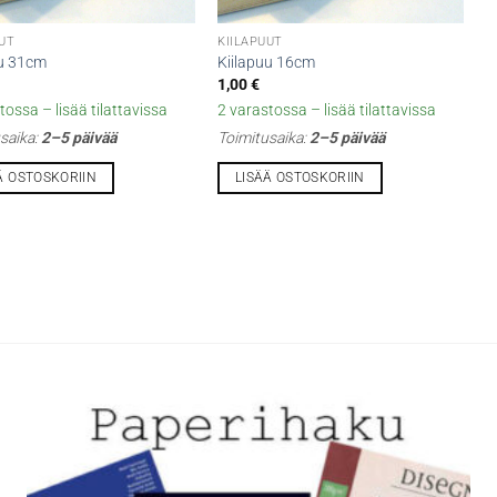
UUT
KIILAPUUT
uu 31cm
Kiilapuu 16cm
1,00
€
tossa – lisää tilattavissa
2 varastossa – lisää tilattavissa
saika:
2–5 päivää
Toimitusaika:
2–5 päivää
Ä OSTOSKORIIN
LISÄÄ OSTOSKORIIN