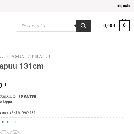
i ja helpompi maksaminen
Kirjaudu
Products
0,00
€
0
search
VU
/
POHJAT
/
KIILAPUUT
lapuu 131cm
0
€
usaika:
5–18 päivää
o loppu
unnus (SKU):
990-131
:
Kiilapuut