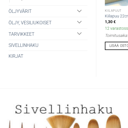
ÖLJYVÄRIT
KIILAPUUT
Kiilapuu 22
1,30
€
ÖLJY, VESILIUKOISET
12 varastossa
TARVIKKEET
Toimitusaika
SIVELLINHAKU
LISÄÄ OST
KIRJAT