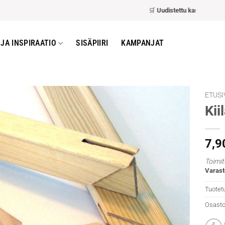
🛒
Uudistettu kassa
– nopeamp
JA INSPIRAATIO
SISÄPIIRI
KAMPANJAT
ETUSI
Kii
7,9
Toimit
Varast
Tuotet
Osasto