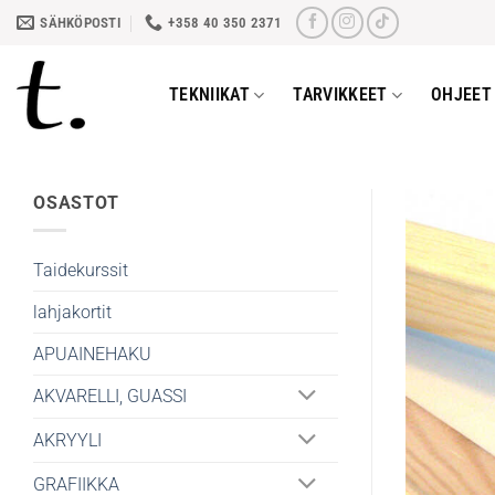
Skip
SÄHKÖPOSTI
+358 40 350 2371
to
content
TEKNIIKAT
TARVIKKEET
OHJEET 
OSASTOT
Taidekurssit
lahjakortit
APUAINEHAKU
AKVARELLI, GUASSI
AKRYYLI
GRAFIIKKA