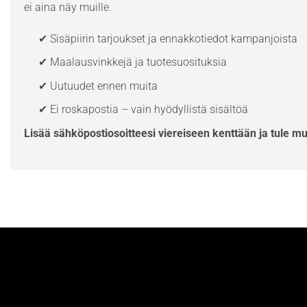
ei aina näy muille.
✔ Sisäpiirin tarjoukset ja ennakkotiedot kampanjoista
✔ Maalausvinkkejä ja tuotesuosituksia
✔ Uutuudet ennen muita
✔ Ei roskapostia – vain hyödyllistä sisältöä
Lisää sähköpostiosoitteesi viereiseen kenttään ja tule m