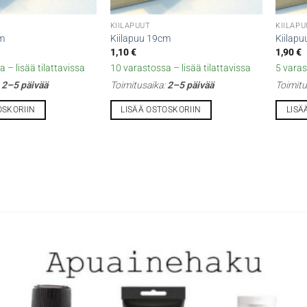
KIILAPUUT
KIILAP
cm
Kiilapuu 19cm
Kiilap
1,10
€
1,90
€
 – lisää tilattavissa
10 varastossa – lisää tilattavissa
5 varas
:
2–5 päivää
Toimitusaika:
2–5 päivää
Toimitu
OSKORIIN
LISÄÄ OSTOSKORIIN
LISÄ