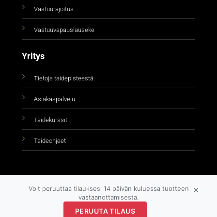
Vastuurajoitus
Vastuuvapauslauseke
Yritys
Tietoja taidepisteestä
Asiakaspalvelu
Taidekurssit
Taideohjeet
×
Voit peruuttaa tilauksesi 14 päivän kuluessa tuotteen
vastaanottamisesta.
PERUUTA TILAUS
Copyright 2026 ©
taidepiste.fi