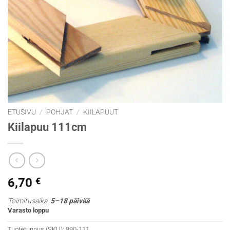
ETUSIVU
/
POHJAT
/
KIILAPUUT
Kiilapuu 111cm
6,70
€
Toimitusaika:
5–18 päivää
Varasto loppu
Tuotetunnus (SKU):
990-111