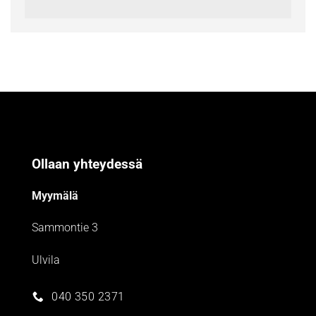
Ollaan yhteydessä
Myymälä
Sammontie 3
Ulvila
040 350 2371