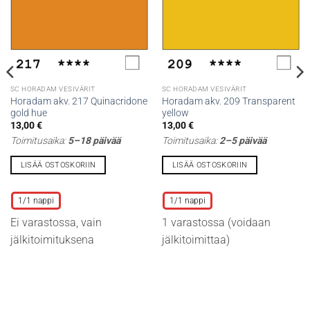
SC HORADAM VESIVÄRIT
SC HORADAM VESIVÄRIT
Horadam akv. 217 Quinacridone
Horadam akv. 209 Transparent
gold hue
yellow
13,00
€
13,00
€
Toimitusaika:
5–18 päivää
Toimitusaika:
2–5 päivää
LISÄÄ OSTOSKORIIN
LISÄÄ OSTOSKORIIN
Tällä
Tällä
tuotteella
tuotteella
1/1 nappi
1/1 nappi
on
on
Ei varastossa, vain
1 varastossa (voidaan
useampi
useampi
muunnelma.
muunnelma.
jälkitoimituksena
jälkitoimittaa)
Voit
Voit
tehdä
tehdä
valinnat
valinnat
tuotteen
tuotteen