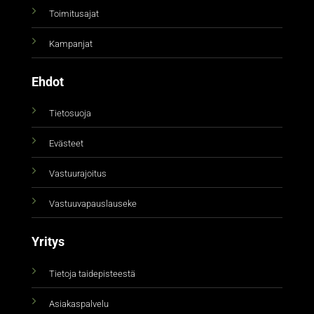
Toimitusajat
Kampanjat
Ehdot
Tietosuoja
Evästeet
Vastuurajoitus
Vastuuvapauslauseke
Yritys
Tietoja taidepisteestä
Asiakaspalvelu