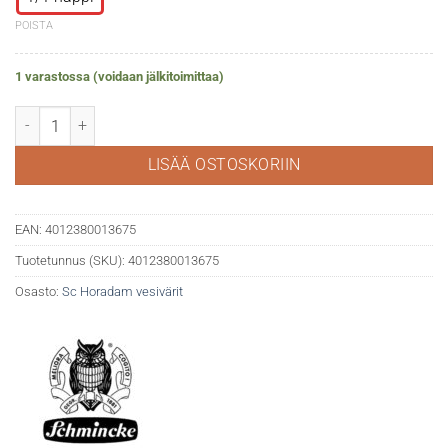
POISTA
1 varastossa (voidaan jälkitoimittaa)
Horadam akv. 782 Neutral tint määrä
LISÄÄ OSTOSKORIIN
EAN:
4012380013675
Tuotetunnus (SKU):
4012380013675
Osasto:
Sc Horadam vesivärit