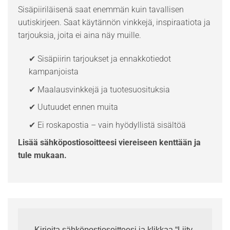
Sisäpiiriläisenä saat enemmän kuin tavallisen
uutiskirjeen. Saat käytännön vinkkejä, inspiraatiota ja
tarjouksia, joita ei aina näy muille.
✔ Sisäpiirin tarjoukset ja ennakkotiedot
kampanjoista
✔ Maalausvinkkejä ja tuotesuosituksia
✔ Uutuudet ennen muita
✔ Ei roskapostia – vain hyödyllistä sisältöä
Lisää sähköpostiosoitteesi viereiseen kenttään ja
tule mukaan.
Kirjoita sähköpostiosoitteesi ja klikkaa “Liity