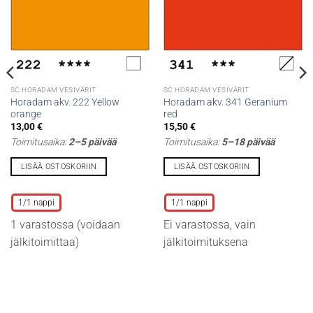
SC HORADAM VESIVÄRIT
SC HORADAM VESIVÄRIT
Horadam akv. 222 Yellow
Horadam akv. 341 Geranium
orange
red
13,00
€
15,50
€
Toimitusaika:
2–5 päivää
Toimitusaika:
5–18 päivää
LISÄÄ OSTOSKORIIN
LISÄÄ OSTOSKORIIN
Tällä
Tällä
tuotteella
tuotteella
1/1 nappi
1/1 nappi
on
on
1 varastossa (voidaan
Ei varastossa, vain
useampi
useampi
muunnelma.
muunnelma.
jälkitoimittaa)
jälkitoimituksena
Voit
Voit
tehdä
tehdä
valinnat
valinnat
tuotteen
tuotteen