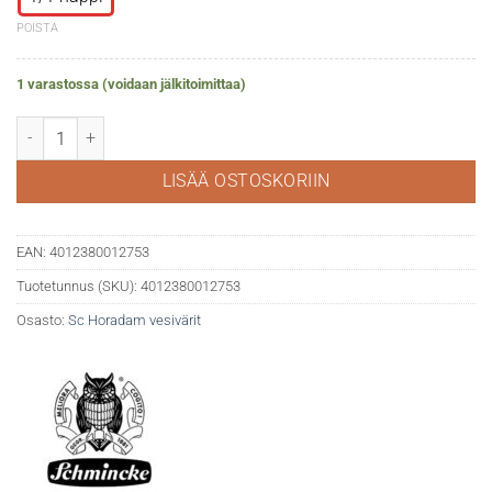
POISTA
1 varastossa (voidaan jälkitoimittaa)
Horadam akv. 649 English Venetian red määrä
LISÄÄ OSTOSKORIIN
EAN:
4012380012753
Tuotetunnus (SKU):
4012380012753
Osasto:
Sc Horadam vesivärit