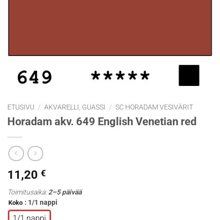
ETUSIVU
/
AKVARELLI, GUASSI
/
SC HORADAM VESIVÄRIT
Horadam akv. 649 English Venetian red
11,20
€
Toimitusaika:
2–5 päivää
: 1/1 nappi
Koko
1/1 nappi