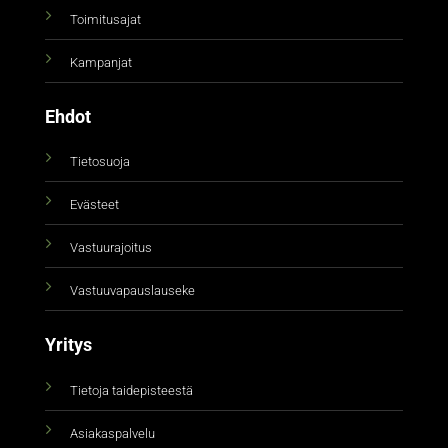
Toimitusajat
Kampanjat
Ehdot
Tietosuoja
Evästeet
Vastuurajoitus
Vastuuvapauslauseke
Yritys
Tietoja taidepisteestä
Asiakaspalvelu