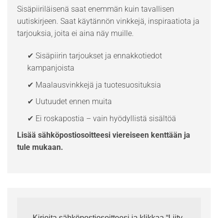
Sisäpiiriläisenä saat enemmän kuin tavallisen
uutiskirjeen. Saat käytännön vinkkejä, inspiraatiota ja
tarjouksia, joita ei aina näy muille.
✔ Sisäpiirin tarjoukset ja ennakkotiedot
kampanjoista
✔ Maalausvinkkejä ja tuotesuosituksia
✔ Uutuudet ennen muita
✔ Ei roskapostia – vain hyödyllistä sisältöä
Lisää sähköpostiosoitteesi viereiseen kenttään ja
tule mukaan.
Kirjoita sähköpostiosoitteesi ja klikkaa “Liity