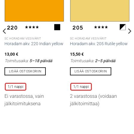
SC HORADAM VESIVÄRIT
SC HORADAM VESIVÄRIT
Horadam akv. 220 Indian yellow
Horadam akv. 205 Rutile yellow
13,00
€
15,50
€
Toimitusaika:
5–18 päivää
Toimitusaika:
2–5 päivää
LISÄÄ OSTOSKORIIN
LISÄÄ OSTOSKORIIN
Tällä
Tällä
tuotteella
tuotteella
1/1 nappi
1/1 nappi
on
on
Ei varastossa, vain
2 varastossa (voidaan
useampi
useampi
muunnelma.
muunnelma.
jälkitoimituksena
jälkitoimittaa)
Voit
Voit
tehdä
tehdä
valinnat
valinnat
tuotteen
tuotteen