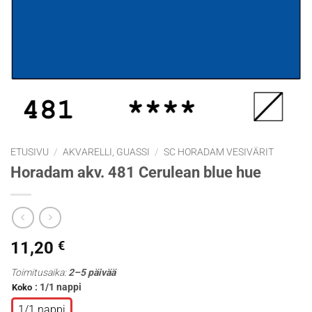
ETUSIVU
/
AKVARELLI, GUASSI
/
SC HORADAM VESIVÄRIT
Horadam akv. 481 Cerulean blue hue
11,20
€
Toimitusaika:
2–5 päivää
: 1/1 nappi
Koko
1/1 nappi