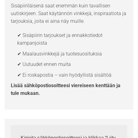
Sisäpiiriläisenä saat enemmän kuin tavallisen
uutiskirjeen. Saat käytännön vinkkejä, inspiraatiota ja
tarjouksia, joita ei aina näy muille.
✔ Sisäpiirin tarjoukset ja ennakkotiedot
kampanjoista
✔ Maalausvinkkejä ja tuotesuosituksia
✔ Uutuudet ennen muita
✔ Ei roskapostia – vain hyödyllistä sisältöä
Lisää sähköpostiosoitteesi viereiseen kenttään ja
tule mukaan.
Kirjoita sähköpostiosoitteesi ja klikkaa “Liity