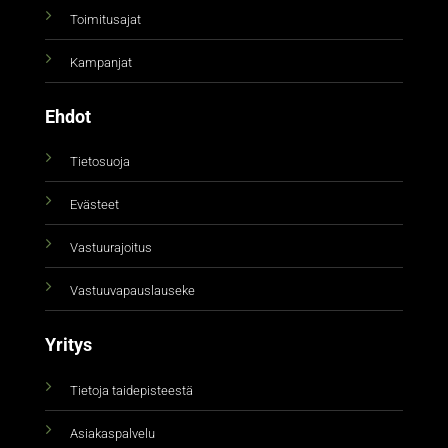
Toimitusajat
Kampanjat
Ehdot
Tietosuoja
Evästeet
Vastuurajoitus
Vastuuvapauslauseke
Yritys
Tietoja taidepisteestä
Asiakaspalvelu