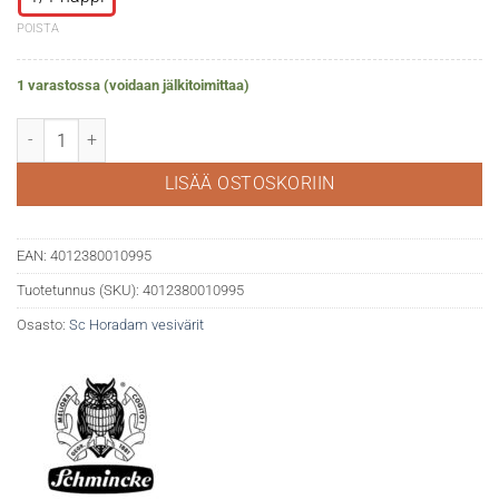
POISTA
1 varastossa (voidaan jälkitoimittaa)
Horadam akv. 481 Cerulean blue hue määrä
LISÄÄ OSTOSKORIIN
EAN:
4012380010995
Tuotetunnus (SKU):
4012380010995
Osasto:
Sc Horadam vesivärit