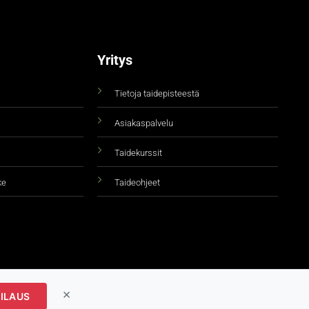
Yritys
Tietoja taidepisteestä
Asiakaspalvelu
Taidekurssit
ke
Taideohjeet
×
ILAUS