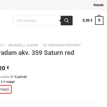
eampi ja helpompi maksaminen
Kirjaudu
Products
0,00
€
0
search
VU
/
AKVARELLI, GUASSI
/
SC HORADAM VESIVÄRIT
adam akv. 359 Saturn red
,20
€
usaika:
2–5 päivää
: 1/1 nappi
 nappi