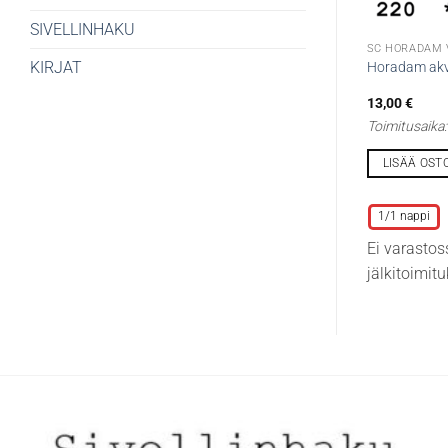
SIVELLINHAKU
SC HORADAM 
KIRJAT
Horadam akv.
13,00
€
Toimitusaika
LISÄÄ OST
Tällä
tuotteella
1/1 nappi
on
Ei varastos
useampi
jälkitoimit
muunnelma.
Voit
tehdä
valinnat
tuotteen
sivulla.