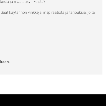
eista ja maalausvinkeistä?
Saat käytännön vinkkejä, inspiraatiota ja tarjouksia, joita
ukaan.