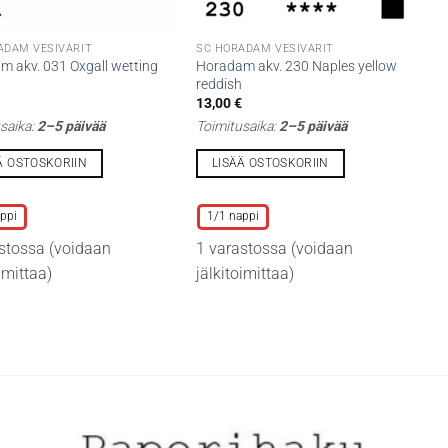
ADAM VESIVÄRIT
SC HORADAM VESIVÄRIT
m akv. 031 Oxgall wetting
Horadam akv. 230 Naples yellow
reddish
€
13,00
€
saika:
2–5 päivää
Toimitusaika:
2–5 päivää
Ä OSTOSKORIIN
LISÄÄ OSTOSKORIIN
Tällä
lla
tuotteella
ppi
1/1 nappi
on
stossa (voidaan
1 varastossa (voidaan
i
useampi
oimittaa)
jälkitoimittaa)
lma.
muunnelma.
Voit
tehdä
t
valinnat
n
tuotteen
sivulla.