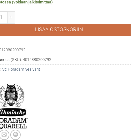
tossa (voidaan jälkitoimittaa)
m akv. 359 Saturn red määrä
LISÄÄ OSTOSKORIIN
012380200792
unnus (SKU):
4012380200792
:
Sc Horadam vesivärit