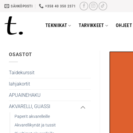
Skip
SÄHKÖPOSTI
+358 40 350 2371
to
content
TEKNIIKAT
TARVIKKEET
OHJEET 
OSASTOT
Taidekurssit
lahjakortit
APUAINEHAKU
AKVARELLI, GUASSI
Paperit akvarelleille
Akvarellikynät ja tussit