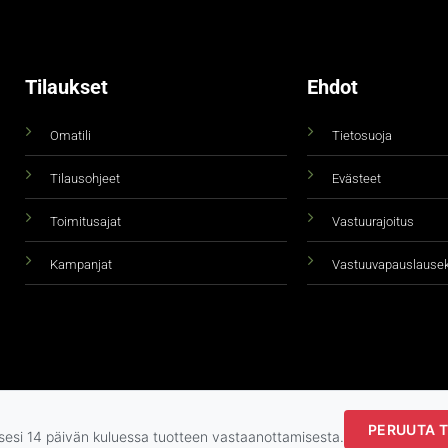
Tilaukset
Ehdot
Omatili
Tietosuoja
Tilausohjeet
Evästeet
Toimitusajat
Vastuurajoitus
Kampanjat
Vastuuvapauslause
PERUUTA T
ksesi 14 päivän kuluessa tuotteen vastaanottamisesta.