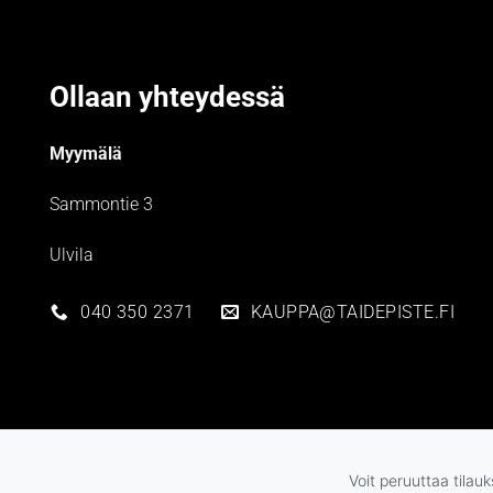
Ollaan yhteydessä
Myymälä
Sammontie 3
Ulvila
040 350 2371
KAUPPA@TAIDEPISTE.FI
Voit peruuttaa tilau