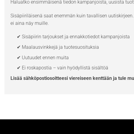
Haluatko ensimmäisenä tiedon kampanjoista, uusista tuott
Sisäpiiriläisenä saat enemmän kuin tavallisen uutiskirjeen. 
ei aina näy muille.
✔ Sisäpiirin tarjoukset ja ennakkotiedot kampanjoista
✔ Maalausvinkkejä ja tuotesuosituksia
✔ Uutuudet ennen muita
✔ Ei roskapostia – vain hyödyllistä sisältöä
Lisää sähköpostiosoitteesi viereiseen kenttään ja tule m