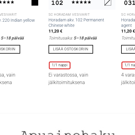
VESIVÄRIT
SC HORADAM VESIVÄRIT
SC HOR
Horadam akv. 102 Permanent
Horada
 220 Indian yellow
Chinese white
agent
11,20
€
11,20
:
5–18 päivää
Toimitusaika:
5–18 päivää
Toimitu
OSKORIIN
LISÄÄ OSTOSKORIIN
LISÄ
Tällä
Tällä
tuotteella
tuottee
1/1 nappi
1/1 na
on
on
sa, vain
Ei varastossa, vain
4 vara
useampi
useamp
uksena
jälkitoimituksena
jälkit
muunnelma.
muunne
Voit
Voit
tehdä
tehdä
valinnat
valinna
tuotteen
tuottee
sivulla.
sivulla.