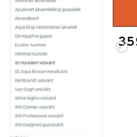
Siveltimet akvarelleille
Apuaineet akvarelleille ja guasseille
Akvarellisetit
Aqua Drop nestemäinen akvarelli
DR Aquafine guassi
Ecoline -tuotteet
Inktense tuotteet
Sc Horadam vesivärit
SC Aqua Bronze metallivärit
Rembrandt vesivärit
Van Gogh vesivärit
White Nights vesivärit
WN Cotman vesivärit
WN Professional vesivärit
WN Designers guassivärit