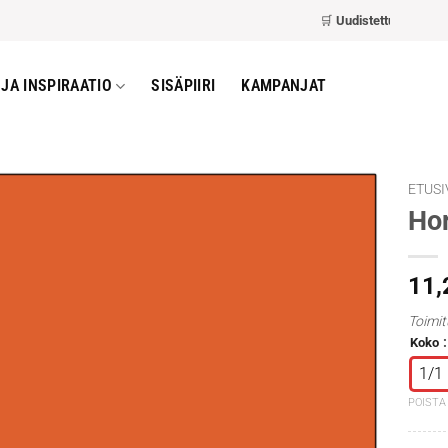
🛒
Uudistettu kassa
– nop
JA INSPIRAATIO
SISÄPIIRI
KAMPANJAT
ETUSI
Hor
11
Toimit
Koko
1/1
POISTA