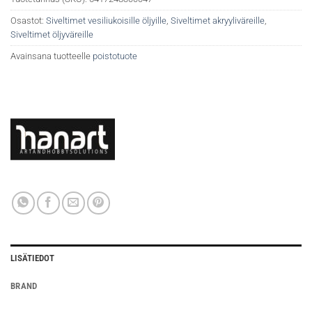
Osastot:
Siveltimet vesiliukoisille öljyille
,
Siveltimet akryyliväreille
,
Siveltimet öljyväreille
Avainsana tuotteelle
poistotuote
LISÄTIEDOT
BRAND