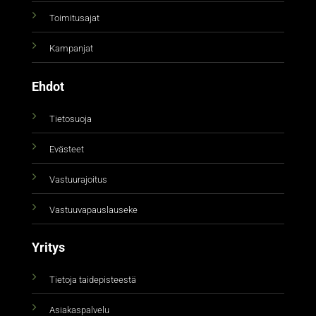
Toimitusajat
Kampanjat
Ehdot
Tietosuoja
Evästeet
Vastuurajoitus
Vastuuvapauslauseke
Yritys
Tietoja taidepisteestä
Asiakaspalvelu