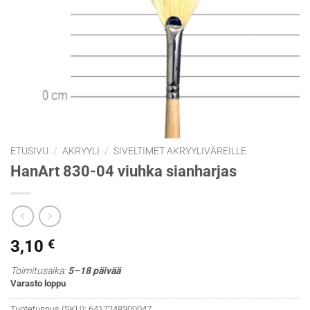
ETUSIVU
/
AKRYYLI
/
SIVELTIMET AKRYYLIVÄREILLE
HanArt 830-04 viuhka sianharjas
3,10
€
Toimitusaika:
5–18 päivää
Varasto loppu
Tuotetunnus (SKU):
6417248300047