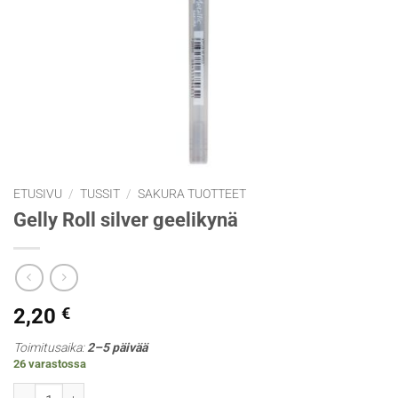
ETUSIVU
/
TUSSIT
/
SAKURA TUOTTEET
Gelly Roll silver geelikynä
2,20
€
Toimitusaika:
2–5 päivää
26 varastossa
Gelly Roll silver geelikynä määrä