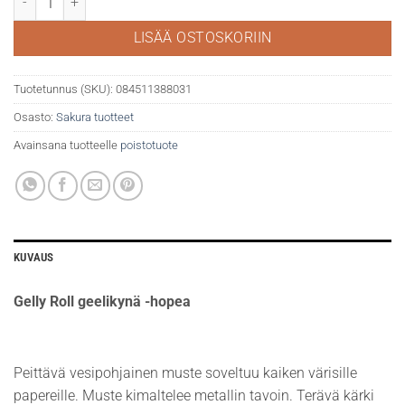
LISÄÄ OSTOSKORIIN
Tuotetunnus (SKU):
084511388031
Osasto:
Sakura tuotteet
Avainsana tuotteelle
poistotuote
KUVAUS
Gelly Roll geelikynä -hopea
Peittävä vesipohjainen muste soveltuu kaiken värisille
papereille. Muste kimaltelee metallin tavoin. Terävä kärki