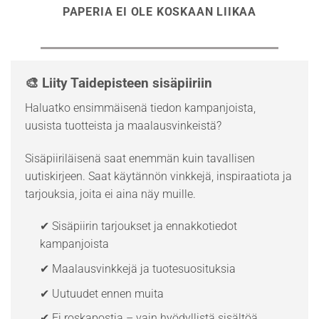
PAPERIA EI OLE KOSKAAN LIIKAA
🎨 Liity Taidepisteen sisäpiiriin
Haluatko ensimmäisenä tiedon kampanjoista,
uusista tuotteista ja maalausvinkeistä?
Sisäpiiriläisenä saat enemmän kuin tavallisen
uutiskirjeen. Saat käytännön vinkkejä, inspiraatiota ja
tarjouksia, joita ei aina näy muille.
✔ Sisäpiirin tarjoukset ja ennakkotiedot
kampanjoista
✔ Maalausvinkkejä ja tuotesuosituksia
✔ Uutuudet ennen muita
✔ Ei roskapostia – vain hyödyllistä sisältöä