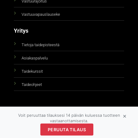
Vastuurajoitus
Vastuuvapauslauseke
Yritys
Tietoja taidepisteestä
Asiakaspalvelu
Taidekurssit
Taideohjeet
×
Voit peruuttaa tilauksesi 14 päivän kuluessa tuotteen
vastaanottamisesta.
Copyright 2026 ©
taidepiste.fi
PERUUTA TILAUS