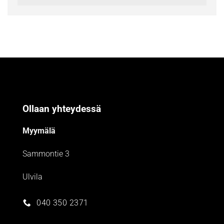
Ollaan yhteydessä
Myymälä
Sammontie 3
Ulvila
040 350 2371