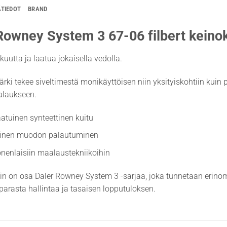
ÄTIEDOT
BRAND
Rowney System 3 67-06 filbert keinok
kuutta ja laatua jokaisella vedolla.
ärki tekee siveltimestä monikäyttöisen niin yksityiskohtiin kuin p
alaukseen.
atuinen synteettinen kuitu
inen muodon palautuminen
nenlaisiin maalaustekniikoihin
in on osa Daler Rowney System 3 -sarjaa, joka tunnetaan erinom
parasta hallintaa ja tasaisen lopputuloksen.