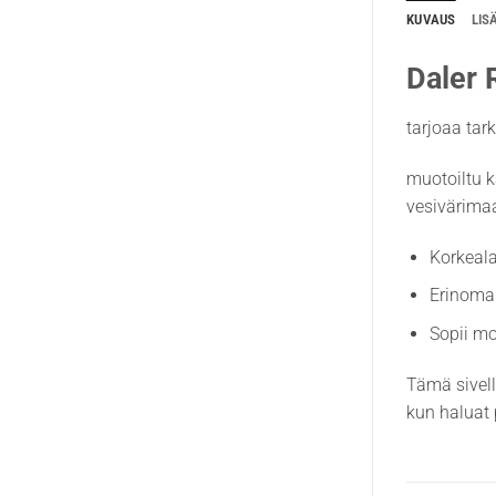
KUVAUS
LIS
Daler 
tarjoaa tark
muotoiltu k
vesivärima
Korkeala
Erinoma
Sopii mo
Tämä sivell
kun haluat 