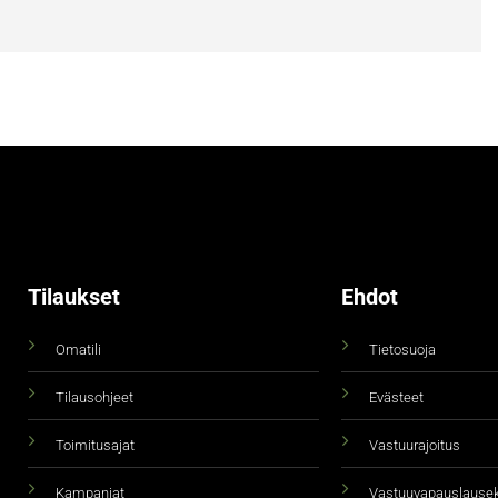
Tilaukset
Ehdot
Omatili
Tietosuoja
Tilausohjeet
Evästeet
Toimitusajat
Vastuurajoitus
Kampanjat
Vastuuvapauslause