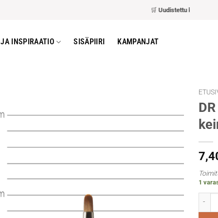
🛒
Uudistettu kassa
– nopea
JA INSPIRAATIO
SISÄPIIRI
KAMPANJAT
ETUSI
DR 
kei
7,4
Toimit
1 varas
DR Sys