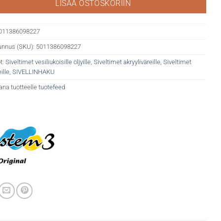
LISÄÄ OSTOSKORIIN
011386098227
unnus (SKU):
5011386098227
t:
Siveltimet vesiliukoisille öljyille
,
Siveltimet akryyliväreille
,
Siveltimet
ille
,
SIVELLINHAKU
ana tuotteelle
tuotefeed