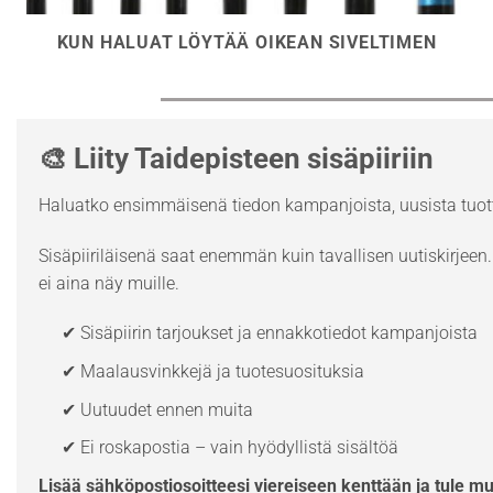
KUN HALUAT LÖYTÄÄ OIKEAN SIVELTIMEN
🎨 Liity Taidepisteen sisäpiiriin
Haluatko ensimmäisenä tiedon kampanjoista, uusista tuott
Sisäpiiriläisenä saat enemmän kuin tavallisen uutiskirjeen. 
ei aina näy muille.
✔ Sisäpiirin tarjoukset ja ennakkotiedot kampanjoista
✔ Maalausvinkkejä ja tuotesuosituksia
✔ Uutuudet ennen muita
✔ Ei roskapostia – vain hyödyllistä sisältöä
Lisää sähköpostiosoitteesi viereiseen kenttään ja tule m