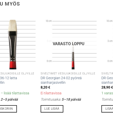
U MYÖS
VARASTO LOPPU
SILIUKOISILLE ÖLJYILLE
SIVELTIMET VESILIUKOISILLE ÖLJYILLE
SIVELTI
36-12 latta
DR Georgian 24-02 pyöreä
DR Geor
llin
sianharjasivellin
sianhar
8,20
€
28,90
– lisää tilattavissa
Ei tilattavissa
1 varas
:
2–5 päivää
Toimitusaika:
5–18 päivää
Toimitu
OSKORIIN
LUE LISÄÄ
LISÄ