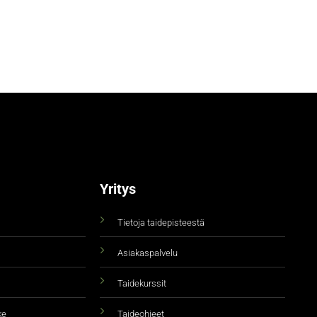
Yritys
Tietoja taidepisteestä
Asiakaspalvelu
Taidekurssit
ke
Taideohjeet