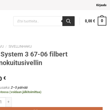
mpi ja helpompi maksaminen
Kirjaudu
Products
0,00
€
0
search
VU
/
SIVELLINHAKU
System 3 67-06 filbert
nokuitusivellin
0
€
usaika:
2–5 päivää
tossa (voidaan jälkitoimittaa)
tem 3 67-06 filbert keinokuitusivellin määrä