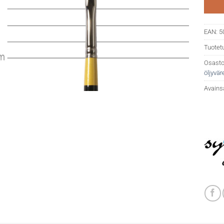
EAN:
5
Tuotet
Osasto
öljyväre
Avains