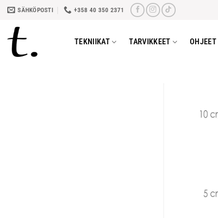
Skip
SÄHKÖPOSTI
+358 40 350 2371
to
content
TEKNIIKAT
TARVIKKEET
OHJEET 