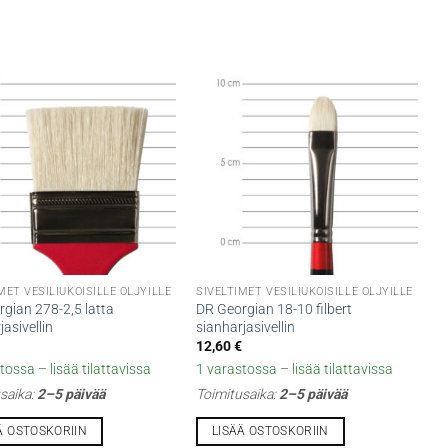
MET VESILIUKOISILLE ÖLJYILLE
SIVELTIMET VESILIUKOISILLE ÖLJYILLE
gian 278-2,5 latta
DR Georgian 18-10 filbert
jasivellin
sianharjasivellin
€
12,60
€
tossa – lisää tilattavissa
1 varastossa – lisää tilattavissa
saika:
2–5 päivää
Toimitusaika:
2–5 päivää
Ä OSTOSKORIIN
LISÄÄ OSTOSKORIIN