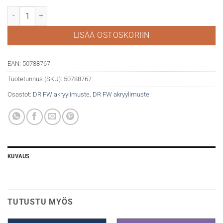
DR FW akryylimuste Pearl 29.5 ml 111 Birdwing Copper määrä
LISÄÄ OSTOSKORIIN
EAN:
50788767
Tuotetunnus (SKU):
50788767
Osastot:
DR FW akryylimuste
,
DR FW akryylimuste
KUVAUS
TUTUSTU MYÖS