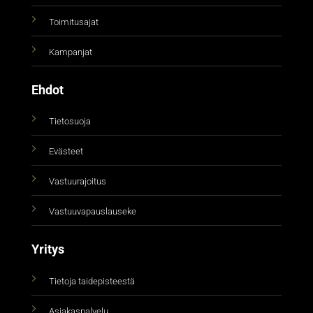
Toimitusajat
Kampanjat
Ehdot
Tietosuoja
Evästeet
Vastuurajoitus
Vastuuvapauslauseke
Yritys
Tietoja taidepisteestä
Asiakaspalvelu