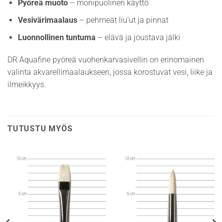
Pyöreä muoto
– monipuolinen käyttö
Vesivärimaalaus
– pehmeät liu’ut ja pinnat
Luonnollinen tuntuma
– elävä ja joustava jälki
DR Aquafine pyöreä vuohenkarvasivellin on erinomainen
valinta akvarellimaalaukseen, jossa korostuvat vesi, liike ja
ilmeikkyys.
TUTUSTU MYÖS