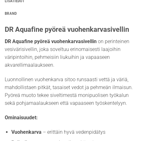
LISÄTIEDOT
BRAND
DR Aquafine pyöreä vuohenkarvasivellin
DR Aquafine pyöreä vuohenkarvasivellin
on perinteinen
vesivärisivellin, joka soveltuu erinomaisesti laajoihin
väripintoihin, pehmeisiin liukuihin ja vapaaseen
akvarellimaalaukseen.
Luonnollinen vuohenkarva sitoo runsaasti vettä ja väriä,
mahdollistaen pitkät, tasaiset vedot ja pehmeän ilmaisun.
Pyöreä muoto tekee siveltimestä monipuolisen työkalun
sekä pohjamaalaukseen että vapaaseen työskentelyyn.
Ominaisuudet:
Vuohenkarva
– erittäin hyvä vedenpidätys