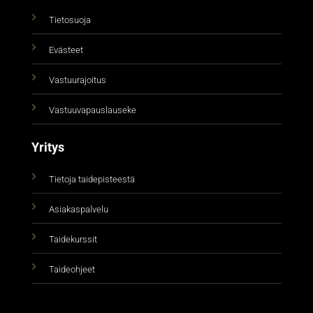
Tietosuoja
Evästeet
Vastuurajoitus
Vastuuvapauslauseke
Yritys
Tietoja taidepisteestä
Asiakaspalvelu
Taidekurssit
Taideohjeet