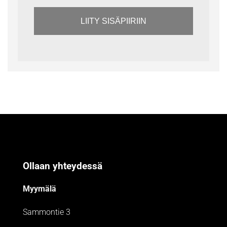
LIITY SISÄPIIRIIN
Ollaan yhteydessä
Myymälä
Sammontie 3