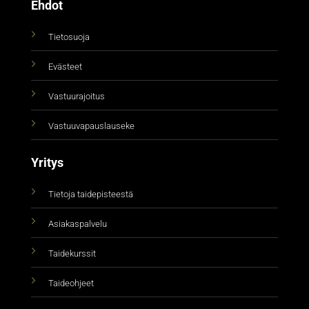
Ehdot
Tietosuoja
Evästeet
Vastuurajoitus
Vastuuvapauslauseke
Yritys
Tietoja taidepisteestä
Asiakaspalvelu
Taidekurssit
Taideohjeet