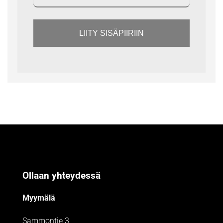
LIITY SISÄPIIRIIN
Ollaan yhteydessä
Myymälä
Sammontie 3