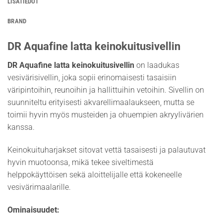
LISÄTIEDOT
BRAND
DR Aquafine latta keinokuitusivellin
DR Aquafine latta keinokuitusivellin
on laadukas
vesivärisivellin, joka sopii erinomaisesti tasaisiin
väripintoihin, reunoihin ja hallittuihin vetoihin. Sivellin on
suunniteltu erityisesti akvarellimaalaukseen, mutta se
toimii hyvin myös musteiden ja ohuempien akryylivärien
kanssa.
Keinokuituharjakset sitovat vettä tasaisesti ja palautuvat
hyvin muotoonsa, mikä tekee siveltimestä
helppokäyttöisen sekä aloittelijalle että kokeneelle
vesivärimaalarille.
Ominaisuudet: