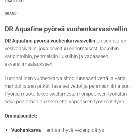
LISÄTIEDOT
BRAND
DR Aquafine pyöreä vuohenkarvasivellin
DR Aquafine pyöreä vuohenkarvasivellin
on perinteinen
vesivärisivellin, joka soveltuu erinomaisesti laajoihin
väripintoihin, pehmeisiin liukuihin ja vapaaseen
akvarellimaalaukseen.
Luonnollinen vuohenkarva sitoo runsaasti vettä ja väriä,
mahdollistaen pitkät, tasaiset vedot ja pehmeän ilmaisun.
Pyöreä muoto tekee siveltimestä monipuolisen työkalun
sekä pohjamaalaukseen että vapaaseen työskentelyyn.
Ominaisuudet:
Vuohenkarva
– erittäin hyvä vedenpidätys