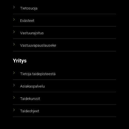
Tietosuoja
Evästeet
Vastuurajoitus
Vastuuvapauslauseke
Yritys
Tietoja taidepisteestä
Asiakaspalvelu
Taidekurssit
Taideohjeet