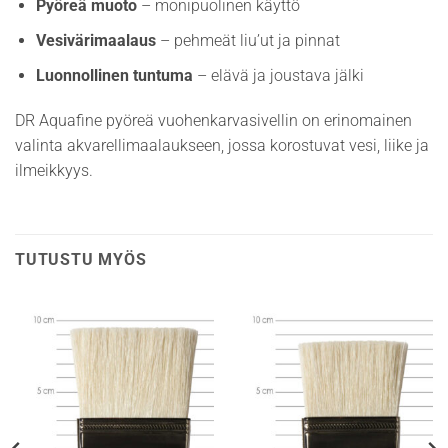
Pyöreä muoto
– monipuolinen käyttö
Vesivärimaalaus
– pehmeät liu’ut ja pinnat
Luonnollinen tuntuma
– elävä ja joustava jälki
DR Aquafine pyöreä vuohenkarvasivellin on erinomainen
valinta akvarellimaalaukseen, jossa korostuvat vesi, liike ja
ilmeikkyys.
TUTUSTU MYÖS