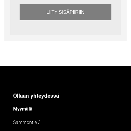
LIITY SISÄPIIRIIN
Ollaan yhteydessä
Myymälä
Sammontie 3