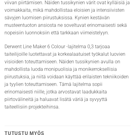
viivan piirtämisen. Näiden tussikynien värit ovat kylläisiä ja
voimakkaita, mikä mahdollistaa eloisien ja intensiivisten
sävyjen luomisen piirustuksissa. Kynien kestävän
musteentuoton ansiosta ne soveltuvat erinomaisesti sekä
nopeisiin luonnoksiin että tarkkaan viimeistelyyn.
Derwent Line Maker 6 Colour -lajitelma 0,3 tarjoaa
taiteilijoille luotettavat ja korkealaatuiset työkalut luovien
visioiden toteuttamiseen. Näiden tussikynien avulla on
mahdollista luoda monipuolisia ja monikerroksellisia
piirustuksia, ja niitä voidaan käyttää erilaisten tekniikoiden
ja tyylien toteuttamiseen. Tämä lajitelma sopii
erinomaisesti niille, jotka arvostavat laadukkaita
piirtovälineitä ja haluavat lisätä väriä ja syvyyttä
taiteellisiin projekteihinsa.
TUTUSTU MYÖS