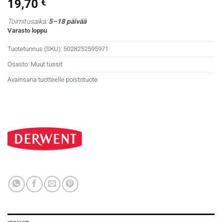
19,70
€
Toimitusaika:
5–18 päivää
Varasto loppu
Tuotetunnus (SKU):
5028252595971
Osasto:
Muut tussit
Avainsana tuotteelle
poistotuote