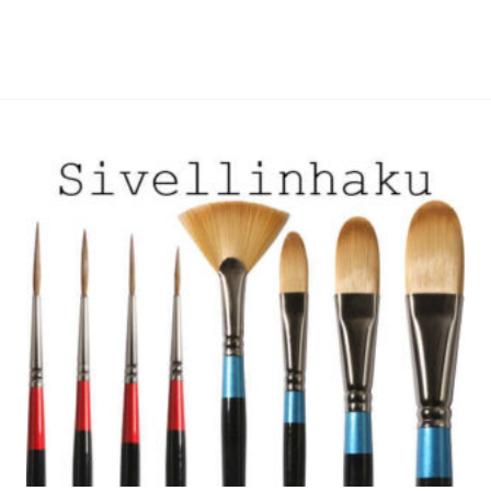
muunnelma.
muunnelma.
Voit
Voit
tehdä
tehdä
valinnat
valinnat
tuotteen
tuotteen
sivulla.
sivulla.