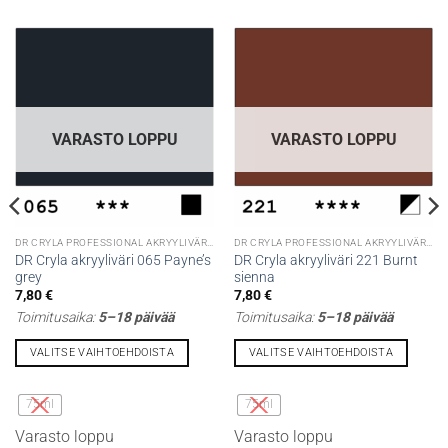
VARASTO LOPPU
VARASTO LOPPU
DR CRYLA PROFESSIONAL AKRYYLIVÄRIT
DR CRYLA PROFESSIONAL AKRYYLIVÄRIT
DR Cryla akryyliväri 065 Payne’s
DR Cryla akryyliväri 221 Burnt
grey
sienna
7,80
€
7,80
€
Toimitusaika:
5–18 päivää
Toimitusaika:
5–18 päivää
VALITSE VAIHTOEHDOISTA
VALITSE VAIHTOEHDOISTA
Tällä
Tällä
tuotteella
tuotteella
75ml
75ml
on
on
Varasto loppu
Varasto loppu
useampi
useampi