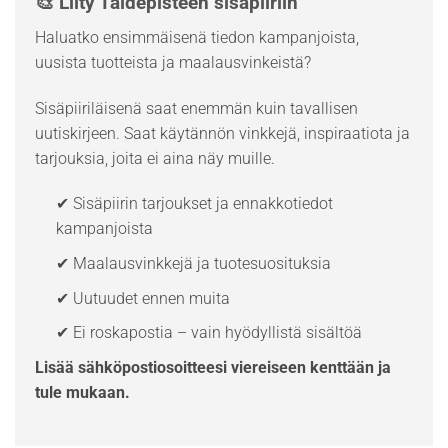
🎨 Liity Taidepisteen sisäpiiriin
Haluatko ensimmäisenä tiedon kampanjoista,
uusista tuotteista ja maalausvinkeistä?
Sisäpiiriläisenä saat enemmän kuin tavallisen
uutiskirjeen. Saat käytännön vinkkejä, inspiraatiota ja
tarjouksia, joita ei aina näy muille.
✔ Sisäpiirin tarjoukset ja ennakkotiedot
kampanjoista
✔ Maalausvinkkejä ja tuotesuosituksia
✔ Uutuudet ennen muita
✔ Ei roskapostia – vain hyödyllistä sisältöä
Lisää sähköpostiosoitteesi viereiseen kenttään ja
tule mukaan.